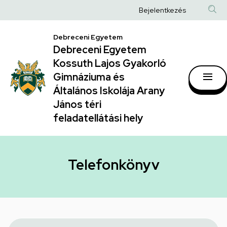
Telefonkönyv
Ugrás
Anonim
Bejelentkezés
a
|
Felhasználói
tartalomra
Debreceni Egyetem
Debreceni
fiók
Debreceni Egyetem
Egyetem
menüje
Kossuth Lajos Gyakorló
Kossuth
Gimnáziuma és
Általános Iskolája Arany
Lajos
János téri
Gyakorló
feladatellátási hely
Gimnáziuma
és
Általános
Telefonkönyv
Iskolája
Arany
János