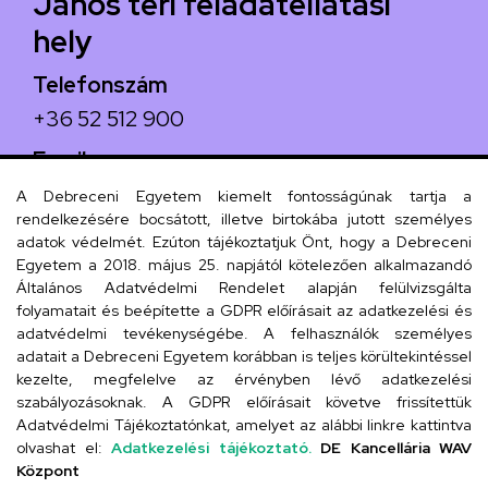
János téri feladatellátási
hely
Telefonszám
+36 52 512 900
Email
arany.titkarsag@arany-alt.unideb.hu
A Debreceni Egyetem kiemelt fontosságúnak tartja a
rendelkezésére bocsátott, illetve birtokába jutott személyes
Cím
adatok védelmét. Ezúton tájékoztatjuk Önt, hogy a Debreceni
Egyetem a 2018. május 25. napjától kötelezően alkalmazandó
4026 Debrecen, Arany János tér 1.
Általános Adatvédelmi Rendelet alapján felülvizsgálta
folyamatait és beépítette a GDPR előírásait az adatkezelési és
adatvédelmi tevékenységébe. A felhasználók személyes
adatait a Debreceni Egyetem korábban is teljes körültekintéssel
Szervezeti telefonkönyv
kezelte, megfelelve az érvényben lévő adatkezelési
szabályozásoknak. A GDPR előírásait követve frissítettük
Adatvédelmi Tájékoztatónkat, amelyet az alábbi linkre kattintva
olvashat el:
Adatkezelési tájékoztató.
DE Kancellária WAV
UD telefonkönyv
Központ