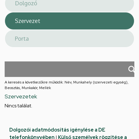
téri
feladatellátási
hely
A keresés a következőkre működik: Név, Munkahely (szervezeti egység),
Beosztás, Munkakör, Mellék
Szervezetek
Nincs találat.
Dolgozói adatmódosítás igénylése a DE
telefonkönyvében
|
Külső személyek rögzítése a