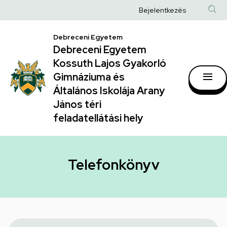
Telefonkönyv
Ugrás
Anonim
Bejelentkezés
a
|
Felhasználói
tartalomra
Debreceni Egyetem
Debreceni
fiók
Debreceni Egyetem
Egyetem
menüje
Kossuth Lajos Gyakorló
Kossuth
Gimnáziuma és
Általános Iskolája Arany
Lajos
János téri
Gyakorló
feladatellátási hely
Gimnáziuma
és
Általános
Telefonkönyv
Iskolája
Arany
János