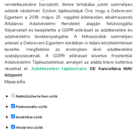
rendelkezésére bocsátott, illetve birtokába jutott személyes
Cím
adatok védelmét. Ezúton tájékoztatjuk Önt, hogy a Debreceni
Egyetem a 2018. május 25. napjától kötelezően alkalmazandó
4026 Debrecen, Arany János tér 1.
Általános Adatvédelmi Rendelet alapján felülvizsgálta
folyamatait és beépítette a GDPR előírásait az adatkezelési és
adatvédelmi tevékenységébe. A felhasználók személyes
adatait a Debreceni Egyetem korábban is teljes körültekintéssel
Szervezeti telefonkönyv
kezelte, megfelelve az érvényben lévő adatkezelési
szabályozásoknak. A GDPR előírásait követve frissítettük
Adatvédelmi Tájékoztatónkat, amelyet az alábbi linkre kattintva
olvashat el:
Adatkezelési tájékoztató.
DE Kancellária WAV
UD telefonkönyv
Központ
More info
Nélkülözhetetlen sütik
Funkcionális sütik
Analitikai sütik
Adatvédelem
Adatvédelem
Hirdetési sütik