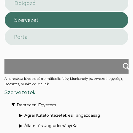
téri
feladatellátási
hely
A keresés a következőkre működik: Név, Munkahely (szervezeti egység),
Beosztás, Munkakör, Mellék
Szervezetek
Debreceni Egyetem
Agrár Kutatóintézetek és Tangazdaság
Állam- és Jogtudományi Kar