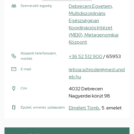
Debreceni Egyetem,
Szervezeti egység
Multidiszciplináris
Egészségipari
Koordinációs Intézet
(MEKI), Metagenomikai
Központ
Központi telefonszám,
+36 52 512 900
/ 65953
mellék
leticia.schroder@med.unid
E-mail
eb.hu
4032 Debrecen
Cím
Nagyerdei körút 98
Elméleti Tömb
, 5. emelet
Épület, emelet, szobaszám