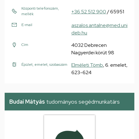
Központi telefonszám,
+36 52 512 900
/ 65951
mellék
aszalos.antalne@med.uni
E-mail
deb.hu
4032 Debrecen
Cím
Nagyerdei körút 98
Elméleti Tömb
, 6. emelet,
Épület, emelet, szobaszám
623-624
Budai Mátyás
tudományos segédmunkatárs