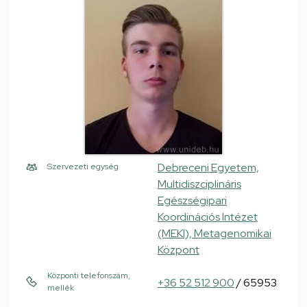
Debreceni Egyetem,
Szervezeti egység
Multidiszciplináris
Egészségipari
Koordinációs Intézet
(MEKI), Metagenomikai
Központ
Központi telefonszám,
+36 52 512 900
/ 65953
mellék