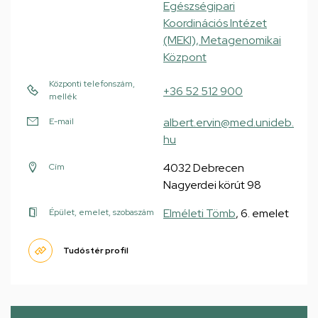
Egészségipari
Koordinációs Intézet
(MEKI), Metagenomikai
Központ
Központi telefonszám,
+36 52 512 900
mellék
albert.ervin@med.unideb.
E-mail
hu
4032 Debrecen
Cím
Nagyerdei körút 98
Elméleti Tömb
, 6. emelet
Épület, emelet, szobaszám
Tudóstér profil