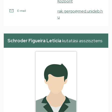
Központ
rak.gergo@med.unideb.h
E-mail
u
Schroder Figueira Leticia
kutatási asszisztens