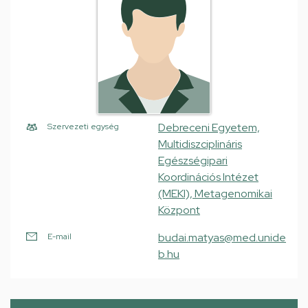
Debreceni Egyetem,
Szervezeti egység
Multidiszciplináris
Egészségipari
Koordinációs Intézet
(MEKI), Metagenomikai
Központ
budai.matyas@med.unide
E-mail
b.hu