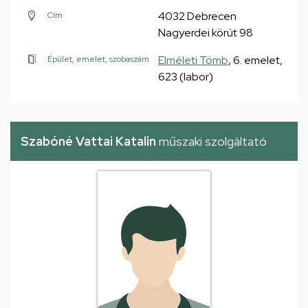
4032 Debrecen
Cím
Nagyerdei körút 98
Elméleti Tömb
, 6. emelet,
Épület, emelet, szobaszám
623 (labor)
Szabóné Vattai Katalin
műszaki szolgáltató