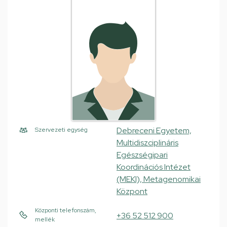
Debreceni Egyetem,
Szervezeti egység
Multidiszciplináris
Egészségipari
Koordinációs Intézet
(MEKI), Metagenomikai
Központ
Központi telefonszám,
+36 52 512 900
mellék