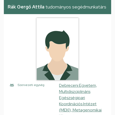
Rák Gergő Attila
tudományos segédmunkatárs
Debreceni Egyetem,
Szervezeti egység
Multidiszciplináris
Egészségipari
Koordinációs Intézet
(MEKI), Metagenomikai