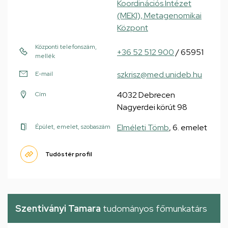
Koordinációs Intézet
(MEKI), Metagenomikai
Központ
Központi telefonszám,
+36 52 512 900
/ 65951
mellék
szkrisz@med.unideb.hu
E-mail
4032 Debrecen
Cím
Nagyerdei körút 98
Elméleti Tömb
, 6. emelet
Épület, emelet, szobaszám
Tudóstér profil
Szentiványi Tamara
tudományos főmunkatárs