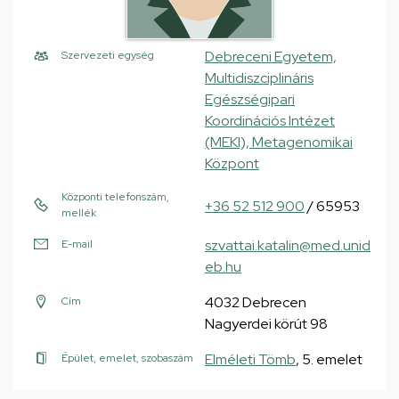
Debreceni Egyetem,
Szervezeti egység
Multidiszciplináris
Egészségipari
Koordinációs Intézet
(MEKI), Metagenomikai
Központ
Központi telefonszám,
+36 52 512 900
/ 65953
mellék
szvattai.katalin@med.unid
E-mail
eb.hu
4032 Debrecen
Cím
Nagyerdei körút 98
Elméleti Tömb
, 5. emelet
Épület, emelet, szobaszám