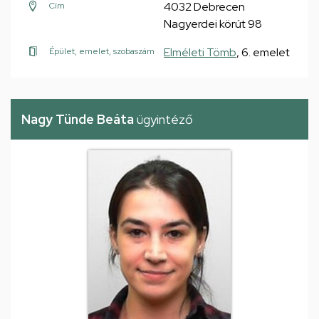
4032 Debrecen
Cím
Nagyerdei körút 98
Elméleti Tömb
, 6. emelet
Épület, emelet, szobaszám
Nagy Tünde Beáta
ügyintéző