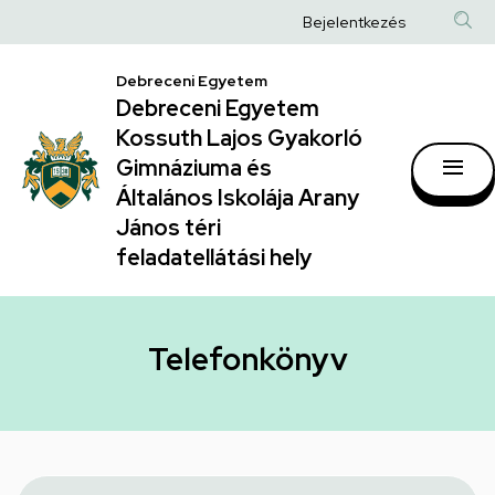
Telefonkönyv
Ugrás
Anonim
Bejelentkezés
a
|
Felhasználói
tartalomra
Debreceni Egyetem
Debreceni
fiók
Debreceni Egyetem
Egyetem
menüje
Kossuth Lajos Gyakorló
Kossuth
Gimnáziuma és
Általános Iskolája Arany
Lajos
János téri
Gyakorló
feladatellátási hely
Gimnáziuma
és
Általános
Telefonkönyv
Iskolája
Arany
János