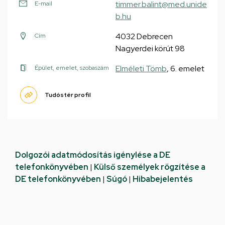
timmer.balint@med.unide
E-mail
b.hu
4032 Debrecen
Cím
Nagyerdei körút 98
Elméleti Tömb
, 6. emelet
Épület, emelet, szobaszám
Tudóstér profil
Dolgozói adatmódosítás igénylése a DE
telefonkönyvében
|
Külső személyek rögzítése a
DE telefonkönyvében
|
Súgó
|
Hibabejelentés