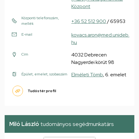
Központ
Központi telefonszám,
+36 52 512 900
/ 65953
mellék
kovacs.aron@med.unideb.
E-mail
hu
4032 Debrecen
Cím
Nagyerdei körút 98
Elméleti Tömb
, 6. emelet
Épület, emelet, szobaszám
Tudóstér profil
Miló László
tudományos segédmunkatárs