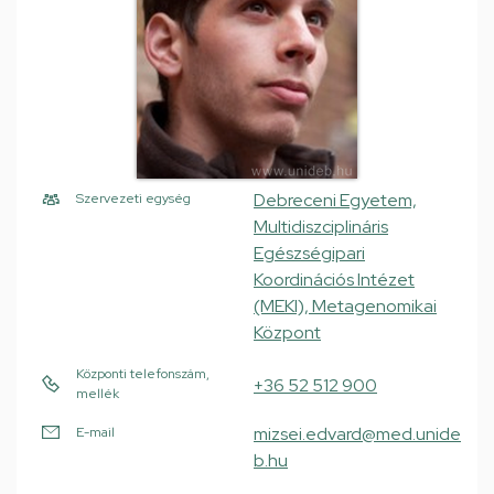
Debreceni Egyetem,
Szervezeti egység
Multidiszciplináris
Egészségipari
Koordinációs Intézet
(MEKI), Metagenomikai
Központ
Központi telefonszám,
+36 52 512 900
mellék
mizsei.edvard@med.unide
E-mail
b.hu