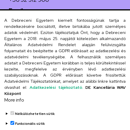
Email
arany.titkarsag@arany-alt.unideb.hu
A Debreceni Egyetem kiemelt fontosságúnak tartja a
rendelkezésére bocsátott, illetve birtokába jutott személyes
Cím
adatok védelmét. Ezúton tájékoztatjuk Önt, hogy a Debreceni
Egyetem a 2018. május 25. napjától kötelezően alkalmazandó
4026 Debrecen, Arany János tér 1.
Általános Adatvédelmi Rendelet alapján felülvizsgálta
folyamatait és beépítette a GDPR előírásait az adatkezelési és
adatvédelmi tevékenységébe. A felhasználók személyes
adatait a Debreceni Egyetem korábban is teljes körültekintéssel
Szervezeti telefonkönyv
kezelte, megfelelve az érvényben lévő adatkezelési
szabályozásoknak. A GDPR előírásait követve frissítettük
Adatvédelmi Tájékoztatónkat, amelyet az alábbi linkre kattintva
olvashat el:
Adatkezelési tájékoztató.
DE Kancellária WAV
UD telefonkönyv
Központ
More info
Nélkülözhetetlen sütik
Funkcionális sütik