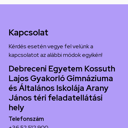
Kapcsolat
Kérdés esetén vegye fel velünk a
kapcsolatot az alábbi módok egyikén!
Debreceni Egyetem Kossuth
Lajos Gyakorló Gimnáziuma
és Általános Iskolája Arany
János téri feladatellátási
hely
Telefonszám
+36 52 512 900