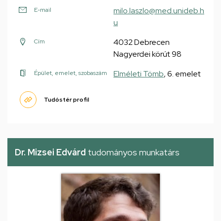
milo.laszlo@med.unideb.h
E-mail
u
4032 Debrecen
Cím
Nagyerdei körút 98
Elméleti Tömb
, 6. emelet
Épület, emelet, szobaszám
Tudóstér profil
Dr. Mizsei Edvárd
tudományos munkatárs