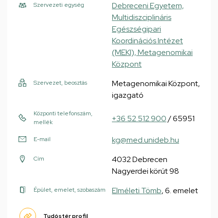
Debreceni Egyetem,
Szervezeti egység
Multidiszciplináris
Egészségipari
Koordinációs Intézet
(MEKI), Metagenomikai
Központ
Metagenomikai Központ,
Szervezet, beosztás
igazgató
Központi telefonszám,
+36 52 512 900
/ 65951
mellék
kg@med.unideb.hu
E-mail
4032 Debrecen
Cím
Nagyerdei körút 98
Elméleti Tömb
, 6. emelet
Épület, emelet, szobaszám
Tudóstér profil