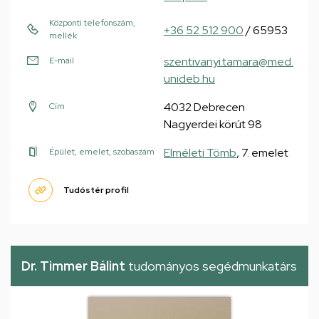
Központi telefonszám,
+36 52 512 900
/ 65953
mellék
szentivanyi.tamara@med.
E-mail
unideb.hu
4032 Debrecen
Cím
Nagyerdei körút 98
Elméleti Tömb
, 7. emelet
Épület, emelet, szobaszám
Tudóstér profil
Dr. Timmer Bálint
tudományos segédmunkatárs