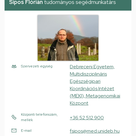
Sipos Flórián
tudományos segédmunkatárs
Debreceni Egyetem,
Szervezeti egység
Multidiszciplináris
Egészségipari
Koordinációs Intézet
(MEKI), Metagenomikai
Központ
Központi telefonszám,
+36 52 512 900
mellék
fsipos@med.unideb.hu
E-mail