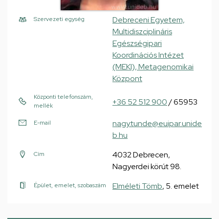
Debreceni Egyetem,
Szervezeti egység
Multidiszciplináris
Egészségipari
Koordinációs Intézet
(MEKI), Metagenomikai
Központ
Központi telefonszám,
+36 52 512 900
/ 65953
mellék
nagy.tunde@euipar.unide
E-mail
b.hu
4032 Debrecen,
Cím
Nagyerdei körút 98.
Elméleti Tömb
, 5. emelet
Épület, emelet, szobaszám