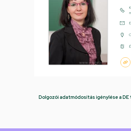
K
m
E
É
Dolgozói adatmódosítás igénylése a DE