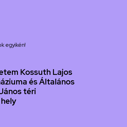
k egyikén!
etem Kossuth Lajos
áziuma és Általános
János téri
 hely