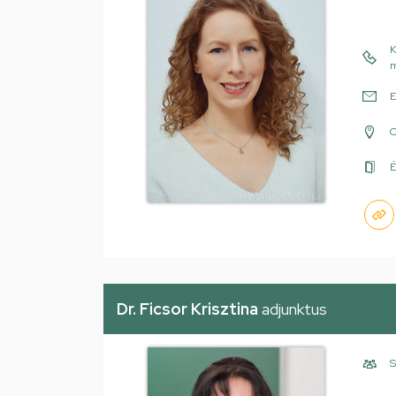
K
m
E
É
Dr. Ficsor Krisztina
adjunktus
S