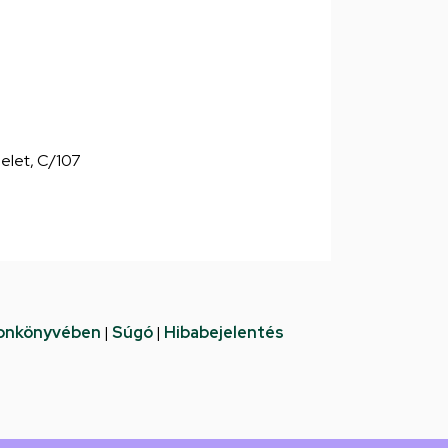
emelet, C/107
fonkönyvében
|
Súgó
|
Hibabejelentés