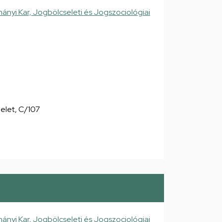
nyi Kar, Jogbölcseleti és Jogszociológiai
emelet, C/107
nyi Kar, Jogbölcseleti és Jogszociológiai