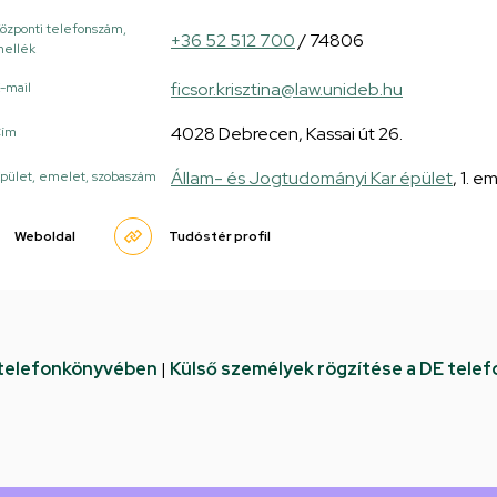
özponti telefonszám,
+36 52 512 700
/ 74806
ellék
ficsor.krisztina@law.unideb.hu
-mail
4028 Debrecen, Kassai út 26.
Cím
Állam- és Jogtudományi Kar épület
, 1. 
pület, emelet, szobaszám
Weboldal
Tudóstér profil
 telefonkönyvében
|
Külső személyek rögzítése a DE tele