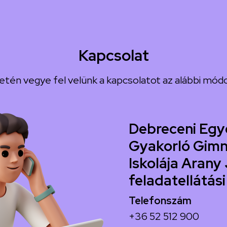
Kapcsolat
etén vegye fel velünk a kapcsolatot az alábbi módo
Debreceni Egy
Gyakorló Gimn
Iskolája Arany 
feladatellátási
Telefonszám
+36 52 512 900