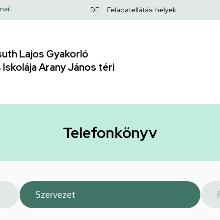
Felső
mail
DE
Feladatellátási helyek
navigáció
uth Lajos Gyakorló
Iskolája Arany János téri
Telefonkönyv