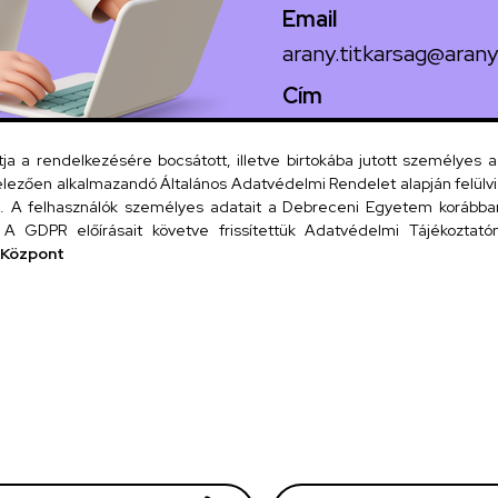
Email
arany.titkarsag@arany
Cím
4026 Debrecen, Arany
 a rendelkezésére bocsátott, illetve birtokába jutott személyes 
lezően alkalmazandó Általános Adatvédelmi Rendelet alapján felülviz
A felhasználók személyes adatait a Debreceni Egyetem korábban i
Szervezeti
A GDPR előírásait követve frissítettük Adatvédelmi Tájékoztatónk
 Központ
UD tel