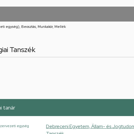
eti egység), Beosztás, Munkakör, Mellék
iai Tanszék
 tanár
Debreceni Egyetem, Állam- és Jogtudomá
zervezeti egység
Tanszék