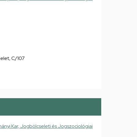
emelet, C/107
nyi Kar, Jogbölcseleti és Jogszociológiai