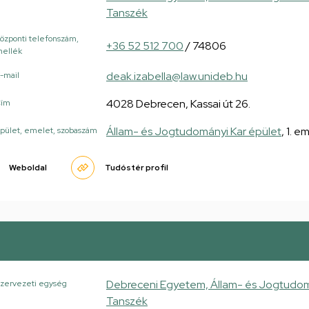
Tanszék
özponti telefonszám,
+36 52 512 700
/ 74806
ellék
deak.izabella@law.unideb.hu
-mail
4028 Debrecen, Kassai út 26.
Cím
Állam- és Jogtudományi Kar épület
, 1. 
pület, emelet, szobaszám
Weboldal
Tudóstér profil
Debreceni Egyetem, Állam- és Jogtudomá
zervezeti egység
Tanszék