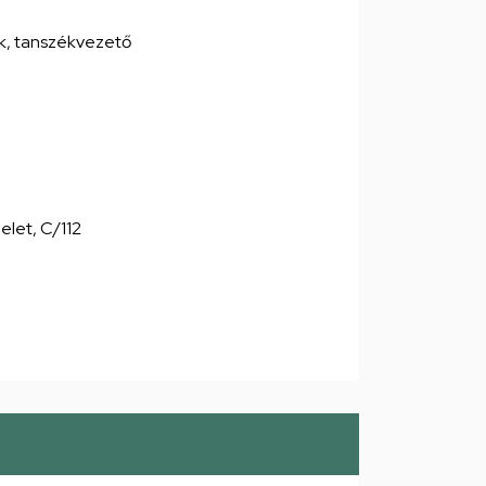
ék, tanszékvezető
melet, C/112