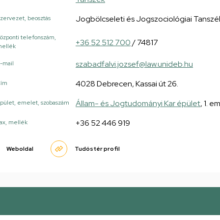
Jogbölcseleti és Jogszociológiai Tansz
zervezet, beosztás
özponti telefonszám,
+36 52 512 700
/ 74817
ellék
szabadfalvi.jozsef@law.unideb.hu
-mail
4028 Debrecen, Kassai út 26.
Cím
Állam- és Jogtudományi Kar épület
, 1. e
pület, emelet, szobaszám
+36 52 446 919
ax, mellék
Weboldal
Tudóstér profil