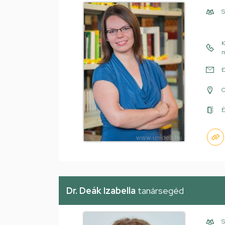
S
K
m
E
É
Dr. Deák Izabella
tanársegéd
S