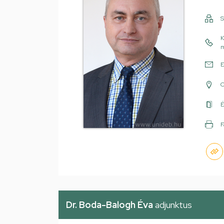
S
K
m
E
É
F
Dr. Boda-Balogh Éva
adjunktus