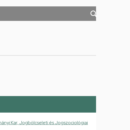
nyi Kar, Jogbölcseleti és Jogszociológiai