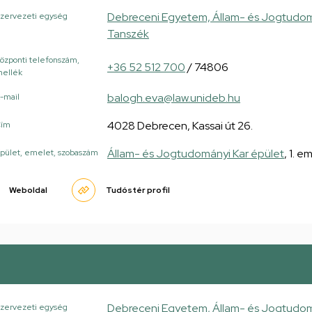
Debreceni Egyetem, Állam- és Jogtudomá
zervezeti egység
Tanszék
özponti telefonszám,
+36 52 512 700
/ 74806
ellék
balogh.eva@law.unideb.hu
-mail
4028 Debrecen, Kassai út 26.
Cím
Állam- és Jogtudományi Kar épület
, 1. 
pület, emelet, szobaszám
Weboldal
Tudóstér profil
Debreceni Egyetem, Állam- és Jogtudomá
zervezeti egység