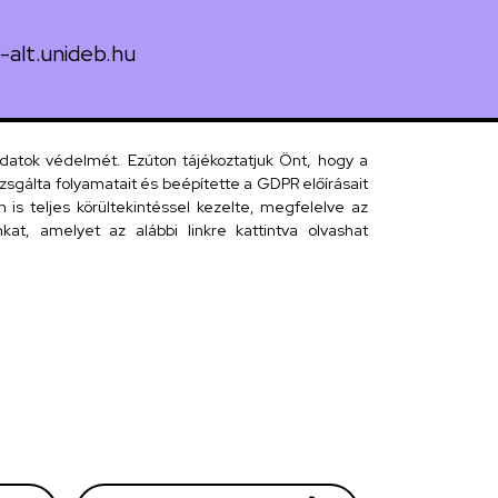
-alt.unideb.hu
 János tér 1.
adatok védelmét. Ezúton tájékoztatjuk Önt, hogy a
sgálta folyamatait és beépítette a GDPR előírásait
s teljes körültekintéssel kezelte, megfelelve az
 telefonkönyv
at, amelyet az alábbi linkre kattintva olvashat
efonkönyv