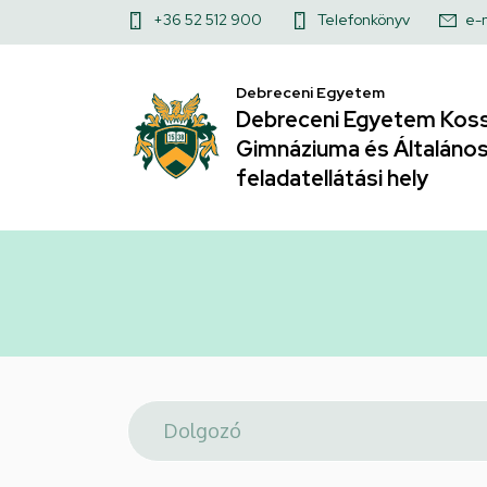
Telefonkönyv
Ugrás
Felső
+36 52 512 900
Telefonkönyv
e-
a
|
kapcsolat
tartalomra
Debreceni Egyetem
menü
Debreceni
Debreceni Egyetem Koss
Gimnáziuma és Általános 
Egyetem
feladatellátási hely
Kossuth
Lajos
Gyakorló
Gimnáziuma
és
Általános