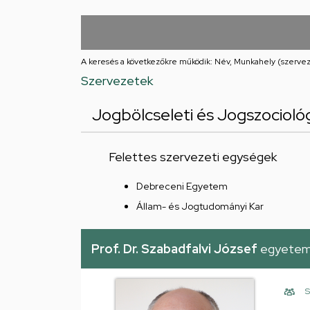
Iskolája
Arany
János
A keresés a következőkre működik: Név, Munkahely (szervez
Szervezetek
téri
Jogbölcseleti és Jogszociológ
feladatellátási
hely
Felettes szervezeti egységek
Debreceni Egyetem
Állam- és Jogtudományi Kar
Prof. Dr. Szabadfalvi József
egyetemi
S