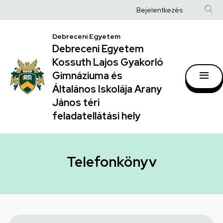
Telefonkönyv
Ugrás
Anonim
Bejelentkezés
a
|
Felhasználói
tartalomra
Debreceni Egyetem
Debreceni
fiók
Debreceni Egyetem
Egyetem
menüje
Kossuth Lajos Gyakorló
Kossuth
Gimnáziuma és
Általános Iskolája Arany
Lajos
János téri
Gyakorló
feladatellátási hely
Gimnáziuma
és
Általános
Telefonkönyv
Iskolája
Arany
János