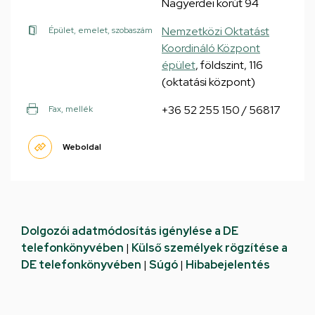
Nagyerdei körút 94
Nemzetközi Oktatást
Épület, emelet, szobaszám
Koordináló Központ
épület
, földszint, 116
(oktatási központ)
+36 52 255 150 / 56817
Fax, mellék
Weboldal
Dolgozói adatmódosítás igénylése a DE
telefonkönyvében
|
Külső személyek rögzítése a
DE telefonkönyvében
|
Súgó
|
Hibabejelentés