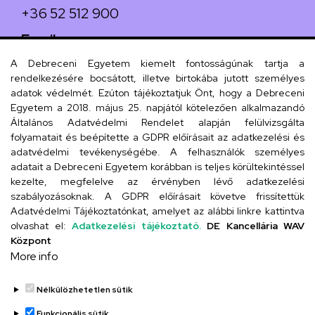
+36 52 512 900
Email
arany.titkarsag@arany-alt.unideb.hu
A Debreceni Egyetem kiemelt fontosságúnak tartja a
rendelkezésére bocsátott, illetve birtokába jutott személyes
Cím
adatok védelmét. Ezúton tájékoztatjuk Önt, hogy a Debreceni
Egyetem a 2018. május 25. napjától kötelezően alkalmazandó
4026 Debrecen, Arany János tér 1.
Általános Adatvédelmi Rendelet alapján felülvizsgálta
folyamatait és beépítette a GDPR előírásait az adatkezelési és
adatvédelmi tevékenységébe. A felhasználók személyes
adatait a Debreceni Egyetem korábban is teljes körültekintéssel
Szervezeti telefonkönyv
kezelte, megfelelve az érvényben lévő adatkezelési
szabályozásoknak. A GDPR előírásait követve frissítettük
Adatvédelmi Tájékoztatónkat, amelyet az alábbi linkre kattintva
olvashat el:
Adatkezelési tájékoztató.
DE Kancellária WAV
UD telefonkönyv
Központ
More info
Nélkülözhetetlen sütik
Funkcionális sütik