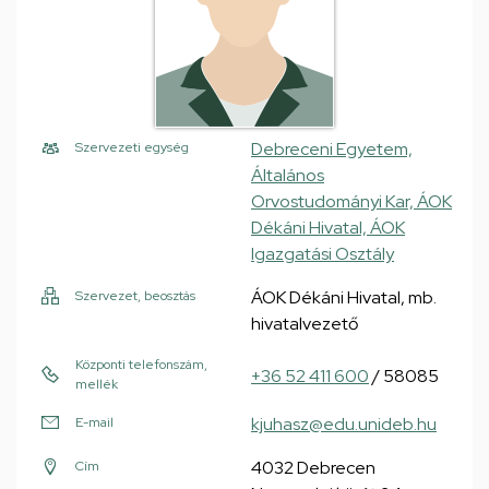
Debreceni Egyetem,
Szervezeti egység
Általános
Orvostudományi Kar, ÁOK
Dékáni Hivatal, ÁOK
Igazgatási Osztály
ÁOK Dékáni Hivatal, mb.
Szervezet, beosztás
hivatalvezető
Központi telefonszám,
+36 52 411 600
/ 58085
mellék
kjuhasz@edu.unideb.hu
E-mail
4032 Debrecen
Cím