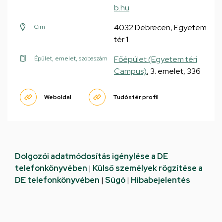
b.hu
4032 Debrecen, Egyetem
Cím
tér 1.
Főépület (Egyetem téri
Épület, emelet, szobaszám
Campus)
, 3. emelet, 336
Weboldal
Tudóstér profil
Dolgozói adatmódosítás igénylése a DE
telefonkönyvében
|
Külső személyek rögzítése a
DE telefonkönyvében
|
Súgó
|
Hibabejelentés