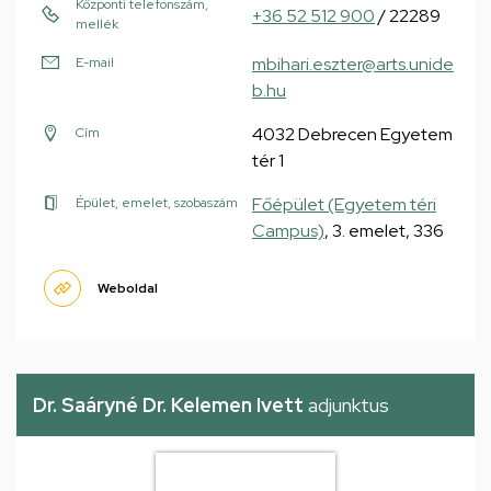
Központi telefonszám,
+36 52 512 900
/ 22289
mellék
mbihari.eszter@arts.unide
E-mail
b.hu
4032 Debrecen Egyetem
Cím
tér 1
Főépület (Egyetem téri
Épület, emelet, szobaszám
Campus)
, 3. emelet, 336
Weboldal
Dr. Saáryné Dr. Kelemen Ivett
adjunktus