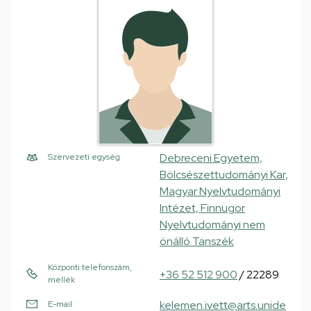
Debreceni Egyetem,
Szervezeti egység
Bölcsészettudományi Kar,
Magyar Nyelvtudományi
Intézet, Finnugor
Nyelvtudományi nem
önálló Tanszék
Központi telefonszám,
+36 52 512 900
/ 22289
mellék
kelemen.ivett@arts.unide
E-mail