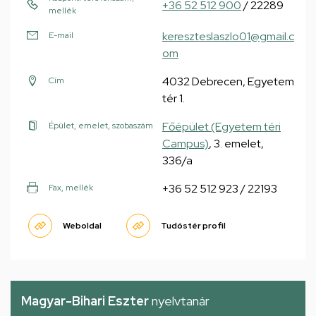
+36 52 512 900
/ 22289
mellék
kereszteslaszlo01@gmail.c
E-mail
om
4032 Debrecen, Egyetem
Cím
tér 1.
Főépület (Egyetem téri
Épület, emelet, szobaszám
Campus)
, 3. emelet,
336/a
+36 52 512 923 / 22193
Fax, mellék
Weboldal
Tudóstér profil
Magyar-Bihari Eszter
nyelvtanár