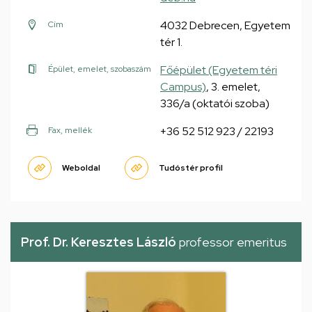
4032 Debrecen, Egyetem
Cím
tér 1.
Főépület (Egyetem téri
Épület, emelet, szobaszám
Campus)
, 3. emelet,
336/a (oktatói szoba)
+36 52 512 923 / 22193
Fax, mellék
Weboldal
Tudóstér profil
Prof. Dr. Keresztes László
professor emeritus