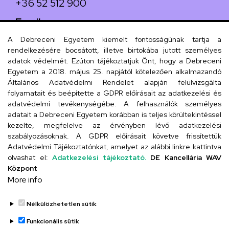
+36 52 512 900
Email
arany.titkarsag@arany-alt.unideb.hu
A Debreceni Egyetem kiemelt fontosságúnak tartja a
rendelkezésére bocsátott, illetve birtokába jutott személyes
Cím
adatok védelmét. Ezúton tájékoztatjuk Önt, hogy a Debreceni
Egyetem a 2018. május 25. napjától kötelezően alkalmazandó
4026 Debrecen, Arany János tér 1.
Általános Adatvédelmi Rendelet alapján felülvizsgálta
folyamatait és beépítette a GDPR előírásait az adatkezelési és
adatvédelmi tevékenységébe. A felhasználók személyes
adatait a Debreceni Egyetem korábban is teljes körültekintéssel
Szervezeti telefonkönyv
kezelte, megfelelve az érvényben lévő adatkezelési
szabályozásoknak. A GDPR előírásait követve frissítettük
Adatvédelmi Tájékoztatónkat, amelyet az alábbi linkre kattintva
olvashat el:
Adatkezelési tájékoztató.
DE Kancellária WAV
UD telefonkönyv
Központ
More info
Nélkülözhetetlen sütik
Funkcionális sütik