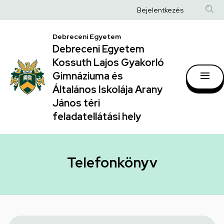
Telefonkönyv
Ugrás
Anonim
Bejelentkezés
a
|
Felhasználói
tartalomra
Debreceni Egyetem
Debreceni
fiók
Debreceni Egyetem
Egyetem
menüje
Kossuth Lajos Gyakorló
Kossuth
Gimnáziuma és
Általános Iskolája Arany
Lajos
János téri
Gyakorló
feladatellátási hely
Gimnáziuma
és
Általános
Telefonkönyv
Iskolája
Arany
János