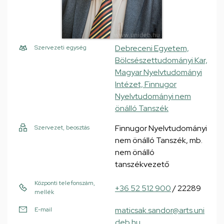
Debreceni Egyetem,
Szervezeti egység
Bölcsészettudományi Kar,
Magyar Nyelvtudományi
Intézet, Finnugor
Nyelvtudományi nem
önálló Tanszék
Finnugor Nyelvtudományi
Szervezet, beosztás
nem önálló Tanszék, mb.
nem önálló
tanszékvezető
Központi telefonszám,
+36 52 512 900
/ 22289
mellék
maticsak.sandor@arts.uni
E-mail
deb.hu