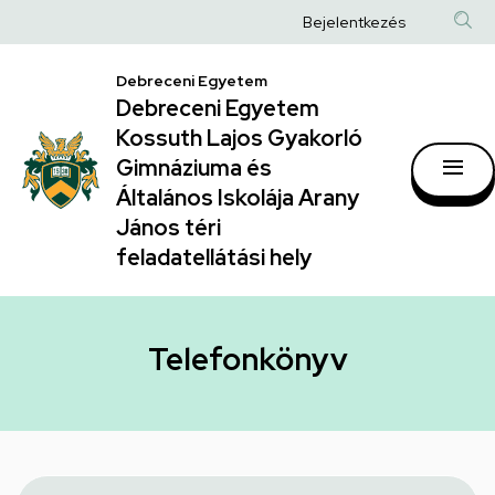
Telefonkönyv
Ugrás
Anonim
Bejelentkezés
a
|
Felhasználói
tartalomra
Debreceni Egyetem
Debreceni
fiók
Debreceni Egyetem
Egyetem
menüje
Kossuth Lajos Gyakorló
Kossuth
Gimnáziuma és
Általános Iskolája Arany
Lajos
János téri
Gyakorló
feladatellátási hely
Gimnáziuma
és
Általános
Telefonkönyv
Iskolája
Arany
János