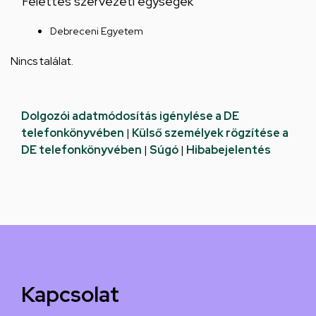
Felettes szervezeti egységek
Debreceni Egyetem
Nincs találat.
Dolgozói adatmódosítás igénylése a DE
telefonkönyvében
|
Külső személyek rögzítése a
DE telefonkönyvében
|
Súgó
|
Hibabejelentés
Kapcsolat