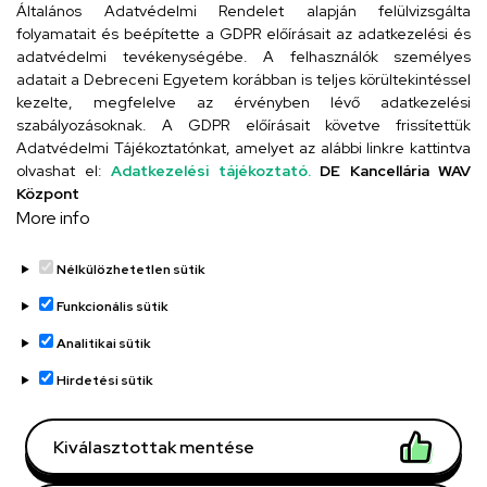
Általános Adatvédelmi Rendelet alapján felülvizsgálta
folyamatait és beépítette a GDPR előírásait az adatkezelési és
adatvédelmi tevékenységébe. A felhasználók személyes
adatait a Debreceni Egyetem korábban is teljes körültekintéssel
Szervezeti telefonkönyv
kezelte, megfelelve az érvényben lévő adatkezelési
szabályozásoknak. A GDPR előírásait követve frissítettük
Adatvédelmi Tájékoztatónkat, amelyet az alábbi linkre kattintva
olvashat el:
Adatkezelési tájékoztató.
DE Kancellária WAV
UD telefonkönyv
Központ
More info
Nélkülözhetetlen sütik
Funkcionális sütik
Analitikai sütik
Adatvédelem
Adatvédelem
Hirdetési sütik
Régi oldal
Kiválasztottak mentése
Technikai információk