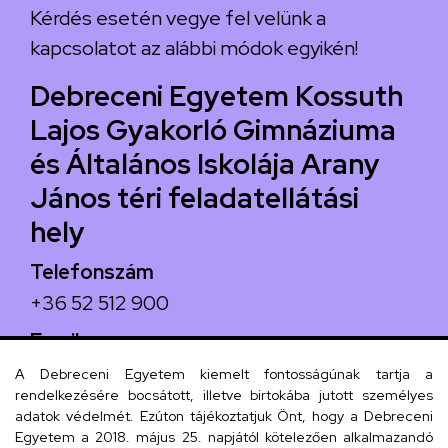
Kérdés esetén vegye fel velünk a
kapcsolatot az alábbi módok egyikén!
Debreceni Egyetem Kossuth
Lajos Gyakorló Gimnáziuma
és Általános Iskolája Arany
János téri feladatellátási
hely
Telefonszám
+36 52 512 900
Email
arany.titkarsag@arany-alt.unideb.hu
A Debreceni Egyetem kiemelt fontosságúnak tartja a
rendelkezésére bocsátott, illetve birtokába jutott személyes
Cím
adatok védelmét. Ezúton tájékoztatjuk Önt, hogy a Debreceni
Egyetem a 2018. május 25. napjától kötelezően alkalmazandó
4026 Debrecen, Arany János tér 1.