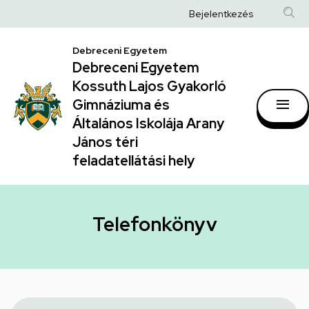
Telefonkönyv
Ugrás
Anonim
Bejelentkezés
a
|
Felhasználói
tartalomra
Debreceni Egyetem
Debreceni
fiók
Debreceni Egyetem
Egyetem
menüje
Kossuth Lajos Gyakorló
Kossuth
Gimnáziuma és
Általános Iskolája Arany
Lajos
János téri
Gyakorló
feladatellátási hely
Gimnáziuma
és
Általános
Telefonkönyv
Iskolája
Arany
János