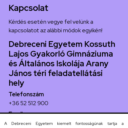
Kapcsolat
Kérdés esetén vegye fel velünk a
kapcsolatot az alábbi módok egyikén!
Debreceni Egyetem Kossuth
Lajos Gyakorló Gimnáziuma
és Általános Iskolája Arany
János téri feladatellátási
hely
Telefonszám
+36 52 512 900
Email
arany.titkarsag@arany-alt.unideb.hu
A Debreceni Egyetem kiemelt fontosságúnak tartja a