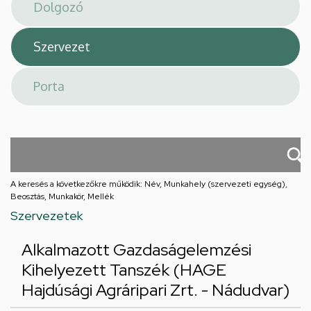
téri
feladatellátási
hely
A keresés a következőkre működik: Név, Munkahely (szervezeti egység),
Beosztás, Munkakör, Mellék
Szervezetek
Alkalmazott Gazdaságelemzési
Kihelyezett Tanszék (HAGE
Hajdúsági Agráripari Zrt. - Nádudvar)