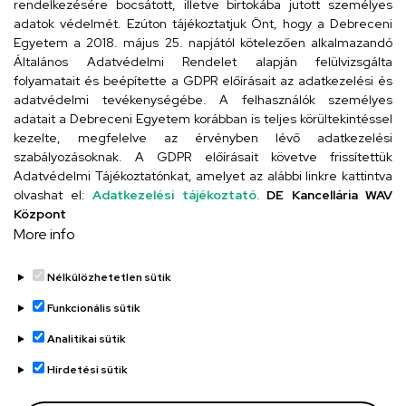
rendelkezésére bocsátott, illetve birtokába jutott személyes
Cím
adatok védelmét. Ezúton tájékoztatjuk Önt, hogy a Debreceni
Egyetem a 2018. május 25. napjától kötelezően alkalmazandó
4026 Debrecen, Arany János tér 1.
Általános Adatvédelmi Rendelet alapján felülvizsgálta
folyamatait és beépítette a GDPR előírásait az adatkezelési és
adatvédelmi tevékenységébe. A felhasználók személyes
adatait a Debreceni Egyetem korábban is teljes körültekintéssel
Szervezeti telefonkönyv
kezelte, megfelelve az érvényben lévő adatkezelési
szabályozásoknak. A GDPR előírásait követve frissítettük
Adatvédelmi Tájékoztatónkat, amelyet az alábbi linkre kattintva
olvashat el:
Adatkezelési tájékoztató.
DE Kancellária WAV
UD telefonkönyv
Központ
More info
Nélkülözhetetlen sütik
Funkcionális sütik
Analitikai sütik
Adatvédelem
Adatvédelem
Hirdetési sütik