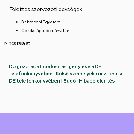
Felettes szervezeti egységek
Debreceni Egyetem
Gazdaságtudományi Kar
Nincs találat.
Dolgozói adatmódosítás igénylése a DE
telefonkönyvében
|
Külső személyek rögzítése a
DE telefonkönyvében
|
Súgó
|
Hibabejelentés