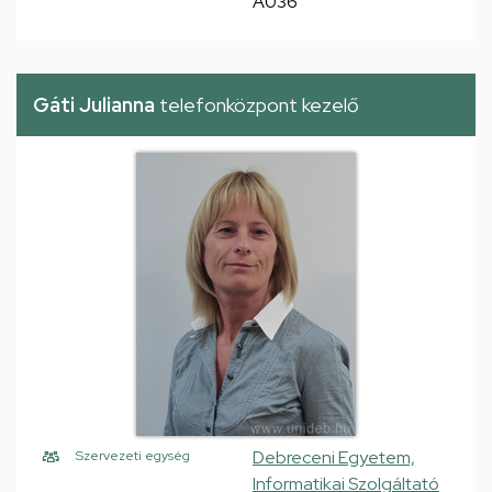
A036
Gáti Julianna
telefonközpont kezelő
Debreceni Egyetem,
Szervezeti egység
Informatikai Szolgáltató