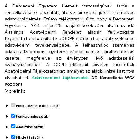
arany.titkarsag@arany-alt.unideb.hu
A Debreceni Egyetem kiemelt fontosságúnak tartja a
rendelkezésére bocsátott, illetve birtokába jutott személyes
Cím
adatok védelmét. Ezúton tájékoztatjuk Önt, hogy a Debreceni
Egyetem a 2018. május 25. napjától kötelezően alkalmazandó
4026 Debrecen, Arany János tér 1.
Általános Adatvédelmi Rendelet alapján felülvizsgálta
folyamatait és beépítette a GDPR előírásait az adatkezelési és
adatvédelmi tevékenységébe. A felhasználók személyes
adatait a Debreceni Egyetem korábban is teljes körültekintéssel
Szervezeti telefonkönyv
kezelte, megfelelve az érvényben lévő adatkezelési
szabályozásoknak. A GDPR előírásait követve frissítettük
Adatvédelmi Tájékoztatónkat, amelyet az alábbi linkre kattintva
olvashat el:
Adatkezelési tájékoztató.
DE Kancellária WAV
UD telefonkönyv
Központ
More info
Nélkülözhetetlen sütik
Funkcionális sütik
Analitikai sütik
Adatvédelem
Hirdetési sütik