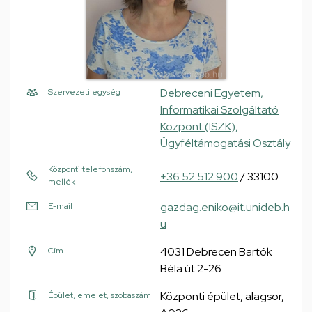
Debreceni Egyetem,
Szervezeti egység
Informatikai Szolgáltató
Központ (ISZK),
Ügyféltámogatási Osztály
Központi telefonszám,
+36 52 512 900
/ 33100
mellék
gazdag.eniko@it.unideb.h
E-mail
u
4031 Debrecen Bartók
Cím
Béla út 2-26
Központi épület, alagsor,
Épület, emelet, szobaszám