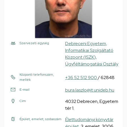
Debreceni Egyetem,
Szervezeti egység
Informatikai Szolgáltató
Központ (ISZK),
Ügyféltámogatási Osztály
Központi telefonszám,
+36 52 512 900
/ 62848
mellék
bura.laszlo@it.unideb.hu
E-mail
4032 Debrecen, Egyetem
Cím
tér 1.
Élettudományi könyvtár
Épület, emelet, szobaszám
épület
, 3. emelet, 3006