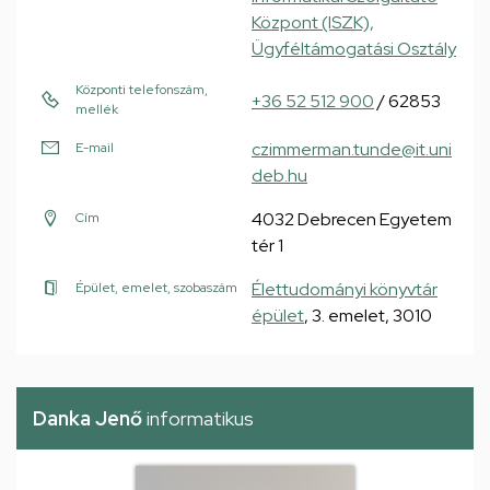
Központ (ISZK),
Ügyféltámogatási Osztály
Központi telefonszám,
+36 52 512 900
/ 62853
mellék
czimmerman.tunde@it.uni
E-mail
deb.hu
4032 Debrecen Egyetem
Cím
tér 1
Élettudományi könyvtár
Épület, emelet, szobaszám
épület
, 3. emelet, 3010
Danka Jenő
informatikus