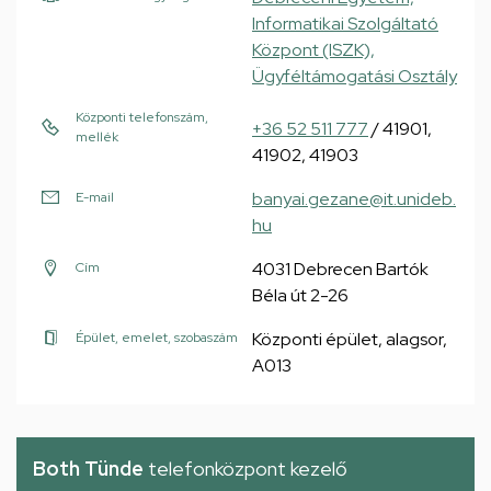
Informatikai Szolgáltató
Központ (ISZK),
Ügyféltámogatási Osztály
Központi telefonszám,
+36 52 511 777
/ 41901,
mellék
41902, 41903
banyai.gezane@it.unideb.
E-mail
hu
4031 Debrecen Bartók
Cím
Béla út 2-26
Központi épület, alagsor,
Épület, emelet, szobaszám
A013
Both Tünde
telefonközpont kezelő