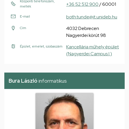
Központi telefonszám,
+36 52 512 900
/ 60001
mellék
both.tunde@it.unideb.hu
E-mail
4032 Debrecen
Cím
Nagyerdei körút 98
Kancellária műhely épület
Épület, emelet, szobaszám
(Nagyerdei Campus I.)
Bura László
informatikus