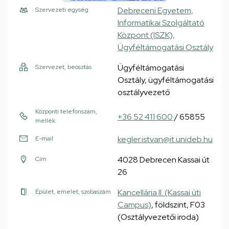
Debreceni Egyetem,
Szervezeti egység
Informatikai Szolgáltató
Központ (ISZK),
Ügyféltámogatási Osztály
Ügyféltámogatási
Szervezet, beosztás
Osztály, ügyféltámogatási
osztályvezető
Központi telefonszám,
+36 52 411 600
/ 65855
mellék
kegler.istvan@it.unideb.hu
E-mail
4028 Debrecen Kassai út
Cím
26
Kancellária II. (Kassai úti
Épület, emelet, szobaszám
Campus)
, földszint, F03
(Osztályvezetői iroda)