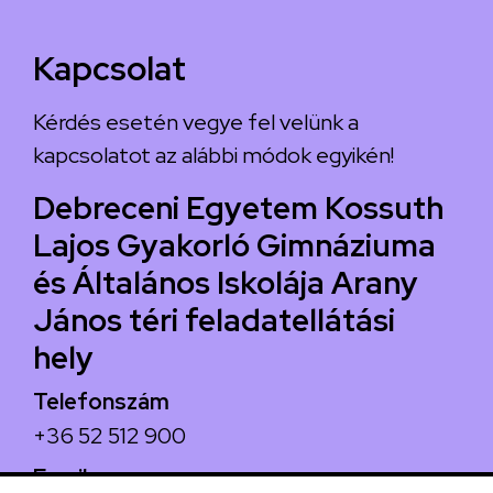
Kapcsolat
Kérdés esetén vegye fel velünk a
kapcsolatot az alábbi módok egyikén!
Debreceni Egyetem Kossuth
Lajos Gyakorló Gimnáziuma
és Általános Iskolája Arany
János téri feladatellátási
hely
Telefonszám
+36 52 512 900
Email