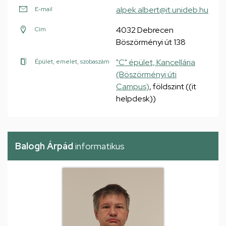
alpek.albert@it.unideb.hu
E-mail
4032 Debrecen
Cím
Böszörményi út 138
"C" épület, Kancellária
Épület, emelet, szobaszám
(Böszörményi úti
Campus)
, földszint ((it
helpdesk))
Balogh Árpád
informatikus