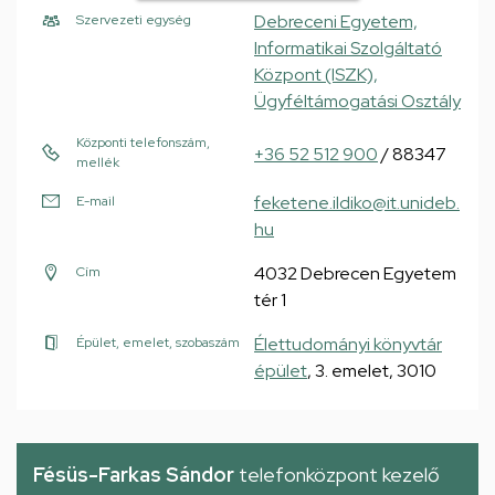
Debreceni Egyetem,
Szervezeti egység
Informatikai Szolgáltató
Központ (ISZK),
Ügyféltámogatási Osztály
Központi telefonszám,
+36 52 512 900
/ 88347
mellék
feketene.ildiko@it.unideb.
E-mail
hu
4032 Debrecen Egyetem
Cím
tér 1
Élettudományi könyvtár
Épület, emelet, szobaszám
épület
, 3. emelet, 3010
Fésüs-Farkas Sándor
telefonközpont kezelő