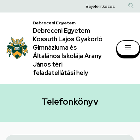
Telefonkönyv
Ugrás
Anonim
Bejelentkezés
a
|
Felhasználói
tartalomra
Debreceni Egyetem
Debreceni
fiók
Debreceni Egyetem
Egyetem
menüje
Kossuth Lajos Gyakorló
Kossuth
Gimnáziuma és
Általános Iskolája Arany
Lajos
János téri
Gyakorló
feladatellátási hely
Gimnáziuma
és
Általános
Telefonkönyv
Iskolája
Arany
János