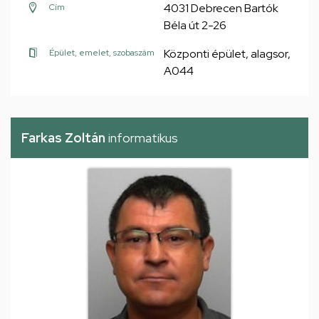
4031 Debrecen Bartók
Cím
Béla út 2-26
Központi épület, alagsor,
Épület, emelet, szobaszám
A044
Farkas Zoltán
informatikus