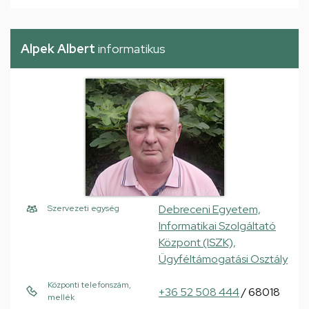
Alpek Albert
informatikus
Debreceni Egyetem,
Szervezeti egység
Informatikai Szolgáltató
Központ (ISZK),
Ügyféltámogatási Osztály
Központi telefonszám,
+36 52 508 444
/ 68018
mellék