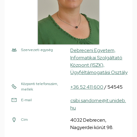
Debreceni Egyetem,
Szervezeti egység
Informatikai Szolgáltató
Központ (ISZK),
Ügyféltámogatási Osztály
Központi telefonszám,
+36 52 411 600
/ 54545
mellék
csibi.sandorne@it.unideb.
E-mail
hu
4032 Debrecen,
Cím
Nagyerdei körút 98.