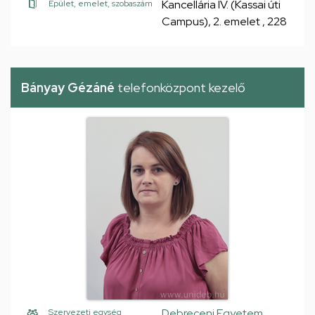
Kancellária IV. (Kassai úti
Épület, emelet, szobaszám
Campus), 2. emelet , 228
Bányay Gézáné
telefonközpont kezelő
Debreceni Egyetem,
Szervezeti egység