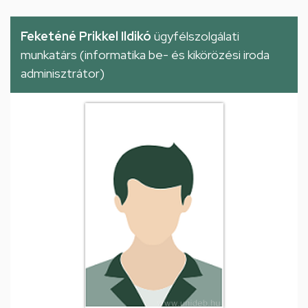
Feketéné Prikkel Ildikó
ügyfélszolgálati
munkatárs (informatika be- és kikörözési iroda
adminisztrátor)