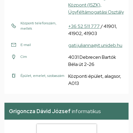
Központ (ISZK),
Ügyféltámogatási Osztály
Központi telefonszám,
+36 52 511 777
/ 41901,
mellék
41902, 41903
gati.julianna@it.unideb.hu
E-mail
4031 Debrecen Bartók
Cím
Béla út 2-26
Központi épület, alagsor,
Épület, emelet, szobaszám
A013
Grigoncza Dávid József
informatikus