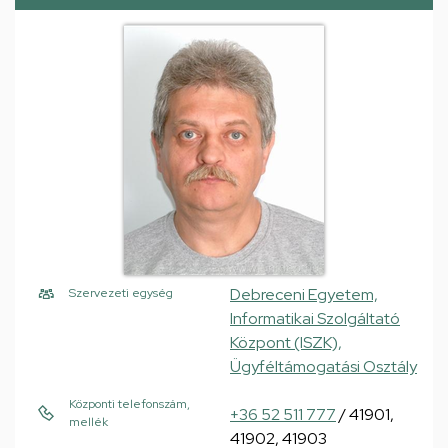
Debreceni Egyetem,
Szervezeti egység
Informatikai Szolgáltató
Központ (ISZK),
Ügyféltámogatási Osztály
Központi telefonszám,
+36 52 511 777
/ 41901,
mellék
41902, 41903