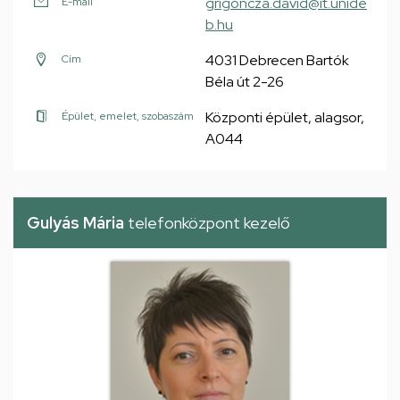
grigoncza.david@it.unide
E-mail
b.hu
4031 Debrecen Bartók
Cím
Béla út 2-26
Központi épület, alagsor,
Épület, emelet, szobaszám
A044
Gulyás Mária
telefonközpont kezelő