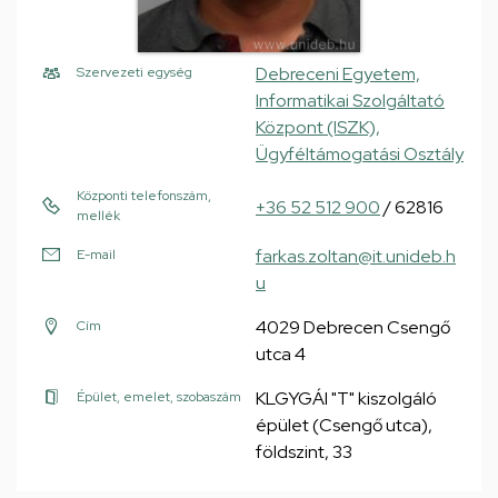
Debreceni Egyetem,
Szervezeti egység
Informatikai Szolgáltató
Központ (ISZK),
Ügyféltámogatási Osztály
Központi telefonszám,
+36 52 512 900
/ 62816
mellék
farkas.zoltan@it.unideb.h
E-mail
u
4029 Debrecen Csengő
Cím
utca 4
KLGYGÁI "T" kiszolgáló
Épület, emelet, szobaszám
épület (Csengő utca),
földszint, 33