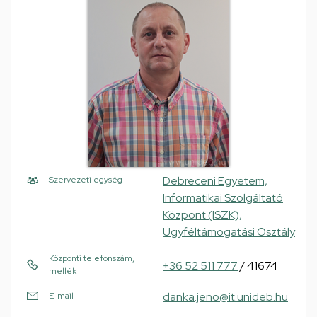
Debreceni Egyetem,
Szervezeti egység
Informatikai Szolgáltató
Központ (ISZK),
Ügyféltámogatási Osztály
Központi telefonszám,
+36 52 511 777
/ 41674
mellék
danka.jeno@it.unideb.hu
E-mail