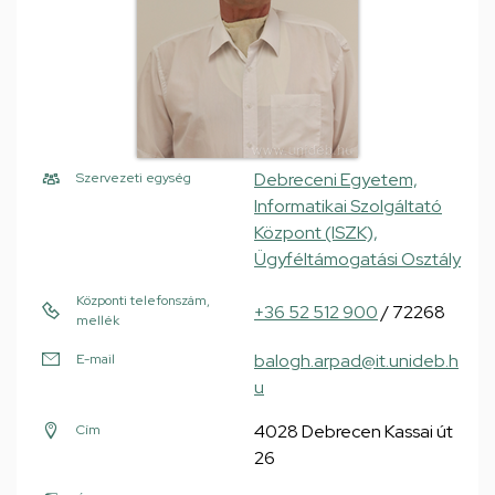
Debreceni Egyetem,
Szervezeti egység
Informatikai Szolgáltató
Központ (ISZK),
Ügyféltámogatási Osztály
Központi telefonszám,
+36 52 512 900
/ 72268
mellék
balogh.arpad@it.unideb.h
E-mail
u
4028 Debrecen Kassai út
Cím
26