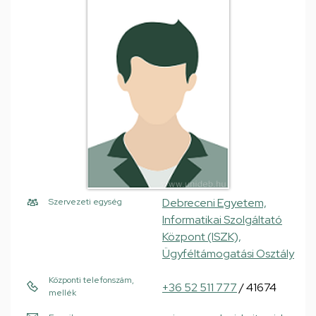
Debreceni Egyetem,
Szervezeti egység
Informatikai Szolgáltató
Központ (ISZK),
Ügyféltámogatási Osztály
Központi telefonszám,
+36 52 511 777
/ 41674
mellék