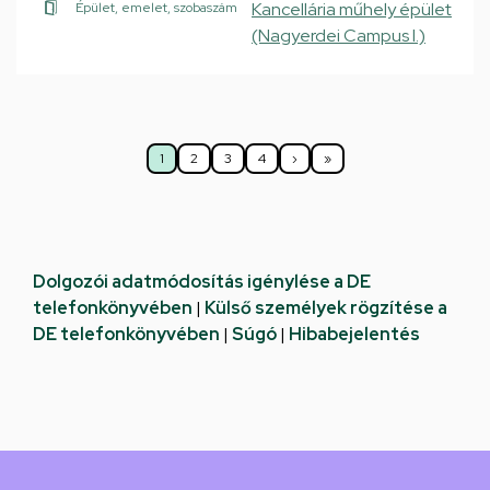
Kancellária műhely épület
Épület, emelet, szobaszám
(Nagyerdei Campus I.)
Oldalszámozás
1
2
3
4
›
»
Jelenlegi
Oldal
Oldal
Oldal
Következő
Utolsó
oldal
oldal
oldal
Dolgozói adatmódosítás igénylése a DE
telefonkönyvében
|
Külső személyek rögzítése a
DE telefonkönyvében
|
Súgó
|
Hibabejelentés