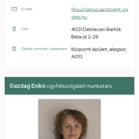
fesus.farkas.sandor@it.uni
E-mail
deb.hu
4031 Debrecen Bartók
Cím
Béla út 2-26
Központi épület, alagsor,
Épület, emelet, szobaszám
A013
Gazdag Enikő
ügyfélszolgálati munkatárs