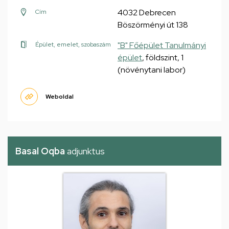
4032 Debrecen
Cím
Böszörményi út 138
"B" Főépület Tanulmányi
Épület, emelet, szobaszám
épület
, földszint, 1
(növénytani labor)
Weboldal
Basal Oqba
adjunktus