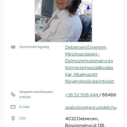
Debreceni Egyetem,
Szervezeti egység
Mezőgazdaság-,
Élelmiszertudományi és
Környezetgazdálkodási
Kar, Alkalmazott
Növénybiológiai Intézet
Központi telefonszám,
+36 52 508 444
/ 88486
mellék
szabolcsy@agr.unideb.hu
E-mail
4032 Debrecen,
Cím
Böszörményi út 138.