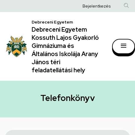
Telefonkönyv
Ugrás
Anonim
Bejelentkezés
a
|
Felhasználói
tartalomra
Debreceni Egyetem
Debreceni
fiók
Debreceni Egyetem
Egyetem
menüje
Kossuth Lajos Gyakorló
Kossuth
Gimnáziuma és
Általános Iskolája Arany
Lajos
János téri
Gyakorló
feladatellátási hely
Gimnáziuma
és
Általános
Telefonkönyv
Iskolája
Arany
János