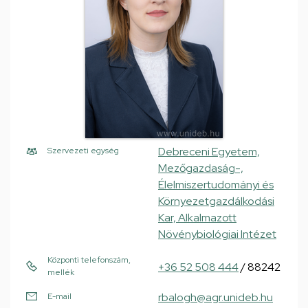
Debreceni Egyetem,
Szervezeti egység
Mezőgazdaság-,
Élelmiszertudományi és
Környezetgazdálkodási
Kar, Alkalmazott
Növénybiológiai Intézet
Központi telefonszám,
+36 52 508 444
/ 88242
mellék
rbalogh@agr.unideb.hu
E-mail