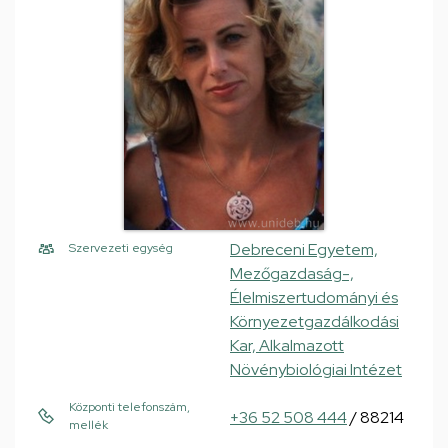
Debreceni Egyetem,
Szervezeti egység
Mezőgazdaság-,
Élelmiszertudományi és
Környezetgazdálkodási
Kar, Alkalmazott
Növénybiológiai Intézet
Központi telefonszám,
+36 52 508 444
/ 88214
mellék