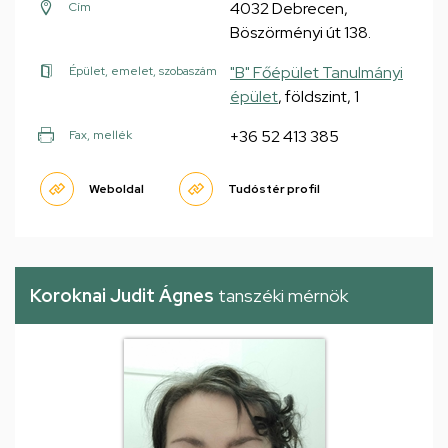
4032 Debrecen,
Cím
Böszörményi út 138.
"B" Főépület Tanulmányi
Épület, emelet, szobaszám
épület
, földszint, 1
+36 52 413 385
Fax, mellék
Weboldal
Tudóstér profil
Koroknai Judit Ágnes
tanszéki mérnök