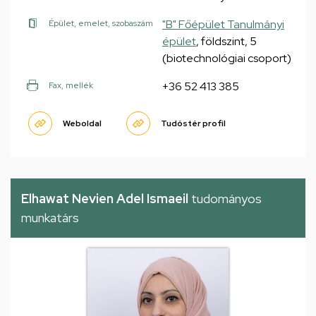
"B" Főépület Tanulmányi
Épület, emelet, szobaszám
épület
, földszint, 5
(biotechnológiai csoport)
+36 52 413 385
Fax, mellék
Weboldal
Tudóstér profil
Elhawat Nevien Adel Ismaeil
tudományos
munkatárs