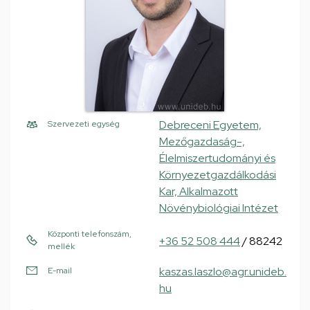
Debreceni Egyetem,
Szervezeti egység
Mezőgazdaság-,
Élelmiszertudományi és
Környezetgazdálkodási
Kar, Alkalmazott
Növénybiológiai Intézet
Központi telefonszám,
+36 52 508 444
/ 88242
mellék
kaszas.laszlo@agr.unideb.
E-mail
hu