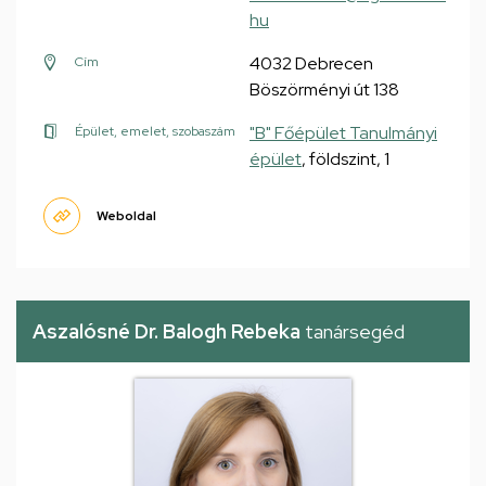
hu
4032 Debrecen
Cím
Böszörményi út 138
"B" Főépület Tanulmányi
Épület, emelet, szobaszám
épület
, földszint, 1
Weboldal
Aszalósné Dr. Balogh Rebeka
tanársegéd