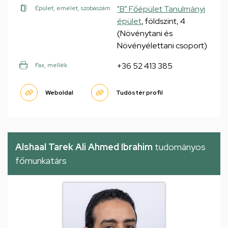
"B" Főépület Tanulmányi
Épület, emelet, szobaszám
épület
, földszint, 4
(Növénytani és
Növényélettani csoport)
+36 52 413 385
Fax, mellék
Weboldal
Tudóstér profil
Alshaal Tarek Ali Ahmed Ibrahim
tudományos
főmunkatárs