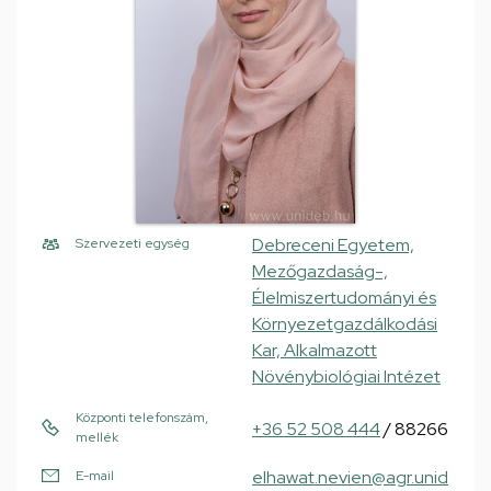
Debreceni Egyetem,
Szervezeti egység
Mezőgazdaság-,
Élelmiszertudományi és
Környezetgazdálkodási
Kar, Alkalmazott
Növénybiológiai Intézet
Központi telefonszám,
+36 52 508 444
/ 88266
mellék
elhawat.nevien@agr.unid
E-mail