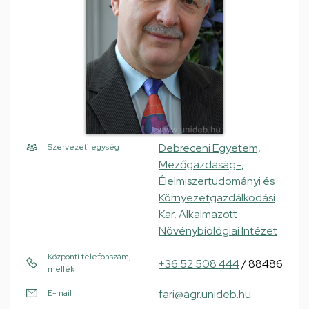
Debreceni Egyetem,
Szervezeti egység
Mezőgazdaság-,
Élelmiszertudományi és
Környezetgazdálkodási
Kar, Alkalmazott
Növénybiológiai Intézet
Központi telefonszám,
+36 52 508 444
/ 88486
mellék
fari@agr.unideb.hu
E-mail