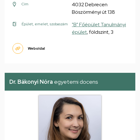
4032 Debrecen
Cím
Böszörményi út 138
"B" Főépület Tanulmányi
Épület, emelet, szobaszám
épület
, földszint, 3
Weboldal
Dr. Bákonyi Nóra
egyetemi docens