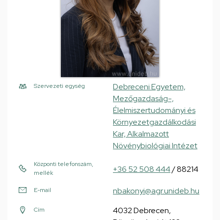
Debreceni Egyetem,
Szervezeti egység
Mezőgazdaság-,
Élelmiszertudományi és
Környezetgazdálkodási
Kar, Alkalmazott
Növénybiológiai Intézet
Központi telefonszám,
+36 52 508 444
/ 88214
mellék
nbakonyi@agr.unideb.hu
E-mail
4032 Debrecen,
Cím