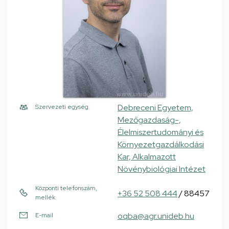
Debreceni Egyetem,
Szervezeti egység
Mezőgazdaság-,
Élelmiszertudományi és
Környezetgazdálkodási
Kar, Alkalmazott
Növénybiológiai Intézet
Központi telefonszám,
+36 52 508 444
/ 88457
mellék
oqba@agr.unideb.hu
E-mail