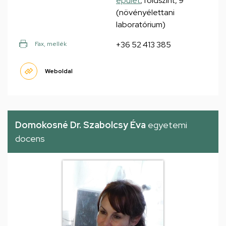
épület
, földszint, 9
(növényélettani
laboratórium)
+36 52 413 385
Fax, mellék
Weboldal
Domokosné Dr. Szabolcsy Éva
egyetemi
docens