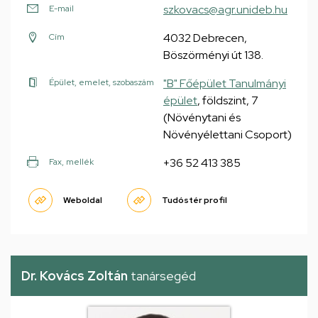
szkovacs@agr.unideb.hu
E-mail
4032 Debrecen,
Cím
Böszörményi út 138.
"B" Főépület Tanulmányi
Épület, emelet, szobaszám
épület
, földszint, 7
(Növénytani és
Növényélettani Csoport)
+36 52 413 385
Fax, mellék
Weboldal
Tudóstér profil
Dr. Kovács Zoltán
tanársegéd