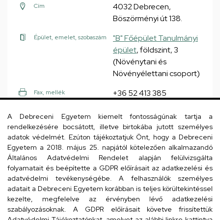
4032 Debrecen,
Cím
Böszörményi út 138.
"B" Főépület Tanulmányi
Épület, emelet, szobaszám
épület
, földszint, 3
(Növénytani és
Növényélettani csoport)
+36 52 413 385
Fax, mellék
A Debreceni Egyetem kiemelt fontosságúnak tartja a
Weboldal
Tudóstér profil
rendelkezésére bocsátott, illetve birtokába jutott személyes
adatok védelmét. Ezúton tájékoztatjuk Önt, hogy a Debreceni
Egyetem a 2018. május 25. napjától kötelezően alkalmazandó
Általános Adatvédelmi Rendelet alapján felülvizsgálta
folyamatait és beépítette a GDPR előírásait az adatkezelési és
Simon Diána
PhD hallgató
adatvédelmi tevékenységébe. A felhasználók személyes
adatait a Debreceni Egyetem korábban is teljes körültekintéssel
kezelte, megfelelve az érvényben lévő adatkezelési
szabályozásoknak. A GDPR előírásait követve frissítettük
Adatvédelmi Tájékoztatónkat, amelyet az alábbi linkre kattintva