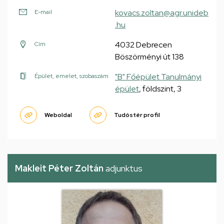
kovacs.zoltan@agr.unideb
E-mail
.hu
4032 Debrecen
Cím
Böszörményi út 138
"B" Főépület Tanulmányi
Épület, emelet, szobaszám
épület
, földszint, 3
Weboldal
Tudóstér profil
Makleit Péter Zoltán
adjunktus