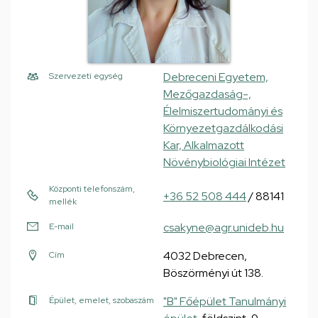
Debreceni Egyetem,
Szervezeti egység
Mezőgazdaság-,
Élelmiszertudományi és
Környezetgazdálkodási
Kar, Alkalmazott
Növénybiológiai Intézet
Központi telefonszám,
+36 52 508 444
/ 88141
mellék
csakyne@agr.unideb.hu
E-mail
4032 Debrecen,
Cím
Böszörményi út 138.
"B" Főépület Tanulmányi
Épület, emelet, szobaszám