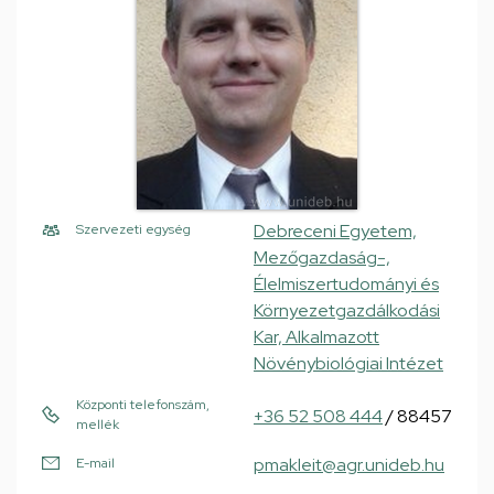
Debreceni Egyetem,
Szervezeti egység
Mezőgazdaság-,
Élelmiszertudományi és
Környezetgazdálkodási
Kar, Alkalmazott
Növénybiológiai Intézet
Központi telefonszám,
+36 52 508 444
/ 88457
mellék
pmakleit@agr.unideb.hu
E-mail