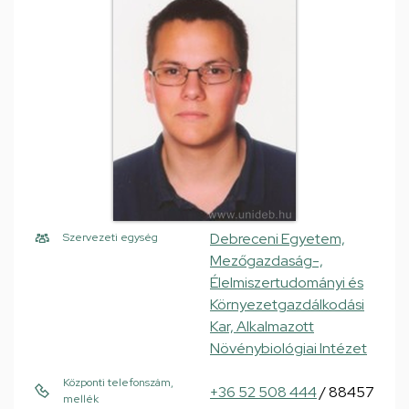
Debreceni Egyetem,
Szervezeti egység
Mezőgazdaság-,
Élelmiszertudományi és
Környezetgazdálkodási
Kar, Alkalmazott
Növénybiológiai Intézet
Központi telefonszám,
+36 52 508 444
/ 88457
mellék