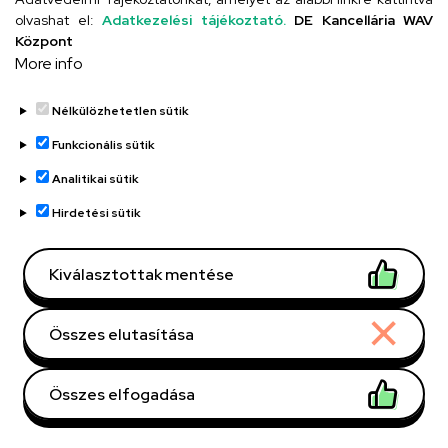
olvashat el:
Adatkezelési tájékoztató.
DE Kancellária WAV
Központ
More info
Nélkülözhetetlen sütik
Funkcionális sütik
Analitikai sütik
Debreceni Egyetem,
Szervezeti egység
Hirdetési sütik
Mezőgazdaság-,
Élelmiszertudományi és
Kiválasztottak mentése
Környezetgazdálkodási
Kar, Alkalmazott
Növénybiológiai Intézet
Összes elutasítása
Központi telefonszám,
+36 52 508 444
/ 88266
mellék
Összes elfogadása
simon.diana@agr.unideb.h
E-mail
u
Withdraw consent