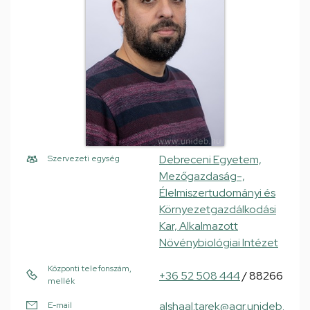
Debreceni Egyetem,
Szervezeti egység
Mezőgazdaság-,
Élelmiszertudományi és
Környezetgazdálkodási
Kar, Alkalmazott
Növénybiológiai Intézet
Központi telefonszám,
+36 52 508 444
/ 88266
mellék
alshaal.tarek@agr.unideb.
E-mail