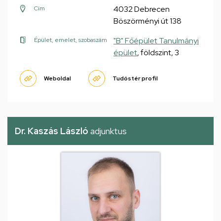
4032 Debrecen
Cím
Böszörményi út 138
"B" Főépület Tanulmányi
Épület, emelet, szobaszám
épület
, földszint, 3
Weboldal
Tudóstér profil
Dr. Kaszás László
adjunktus