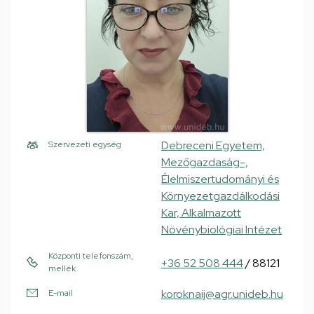
Debreceni Egyetem,
Szervezeti egység
Mezőgazdaság-,
Élelmiszertudományi és
Környezetgazdálkodási
Kar, Alkalmazott
Növénybiológiai Intézet
Központi telefonszám,
+36 52 508 444
/ 88121
mellék
koroknaij@agr.unideb.hu
E-mail