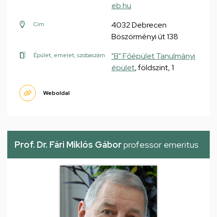
eb.hu
4032 Debrecen
Cím
Böszörményi út 138
"B" Főépület Tanulmányi
Épület, emelet, szobaszám
épület
, földszint, 1
Weboldal
Prof. Dr. Fári Miklós Gábor
professor emeritus