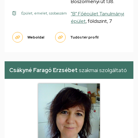
Böszörményi út 138.
"B" Főépület Tanulmányi
Épület, emelet, szobaszám
épület
, földszint, 7
Weboldal
Tudóstér profil
Csákyné Faragó Erzsébet
szakmai szolgáltató