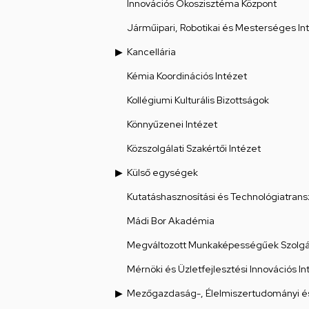
Innovációs Ökoszisztéma Központ
Járműipari, Robotikai és Mesterséges Int
Kancellária
Kémia Koordinációs Intézet
Kollégiumi Kulturális Bizottságok
Könnyűzenei Intézet
Közszolgálati Szakértői Intézet
Külső egységek
Kutatáshasznosítási és Technológiatrans
Mádi Bor Akadémia
Megváltozott Munkaképességűek Szolgál
Mérnöki és Üzletfejlesztési Innovációs In
Mezőgazdaság-, Élelmiszertudományi és