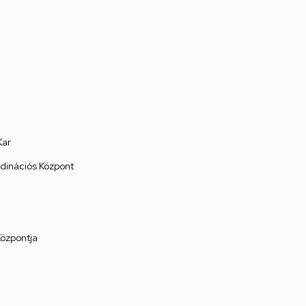
Kar
rdinációs Központ
Központja