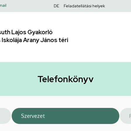
Felső
mail
DE
Feladatellátási helyek
navigáció
uth Lajos Gyakorló
Iskolája Arany János téri
Telefonkönyv