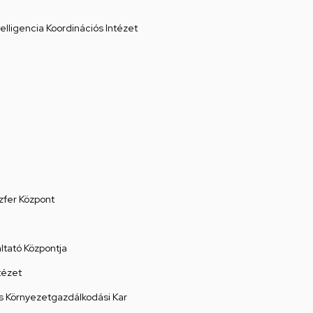
elligencia Koordinációs Intézet
zfer Központ
tató Központja
tézet
 Környezetgazdálkodási Kar