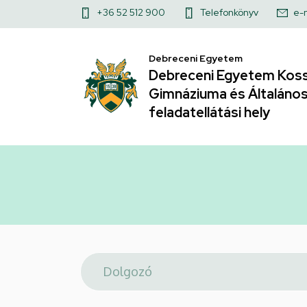
Telefonkönyv
Ugrás
Felső
+36 52 512 900
Telefonkönyv
e-
a
|
kapcsolat
tartalomra
Debreceni Egyetem
menü
Debreceni
Debreceni Egyetem Koss
Gimnáziuma és Általános 
Egyetem
feladatellátási hely
Kossuth
Lajos
Gyakorló
Gimnáziuma
és
Általános