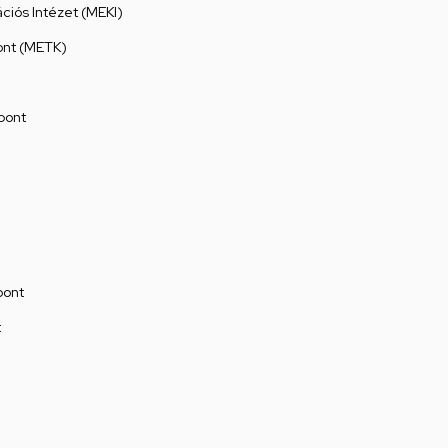
ációs Intézet (MEKI)
ont (METK)
pont
pont
t