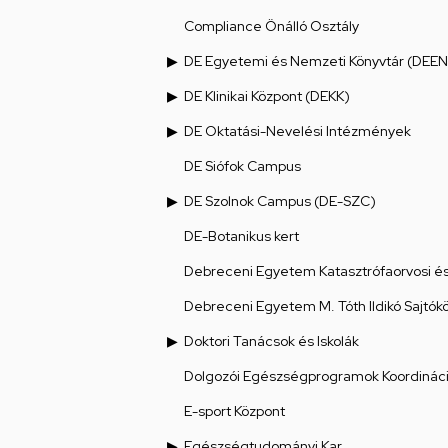
Compliance Önálló Osztály
DE Egyetemi és Nemzeti Könyvtár (DEEN
DE Klinikai Központ (DEKK)
DE Oktatási-Nevelési Intézmények
DE Siófok Campus
DE Szolnok Campus (DE-SZC)
DE-Botanikus kert
Debreceni Egyetem Katasztrófaorvosi és 
Debreceni Egyetem M. Tóth Ildikó Sajtók
Doktori Tanácsok és Iskolák
Dolgozói Egészségprogramok Koordináci
E-sport Központ
Egészségtudományi Kar