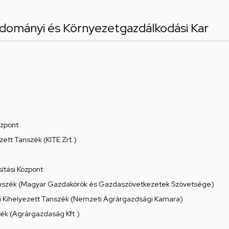
dományi és Környezetgazdálkodási Kar
özpont
ett Tanszék (KITE Zrt.)
ítási Központ
Tanszék (Magyar Gazdakörök és Gazdaszövetkezetek Szövetsége)
i Kihelyezett Tanszék (Nemzeti Agrárgazdsági Kamara)
k (Agrárgazdaság Kft.)