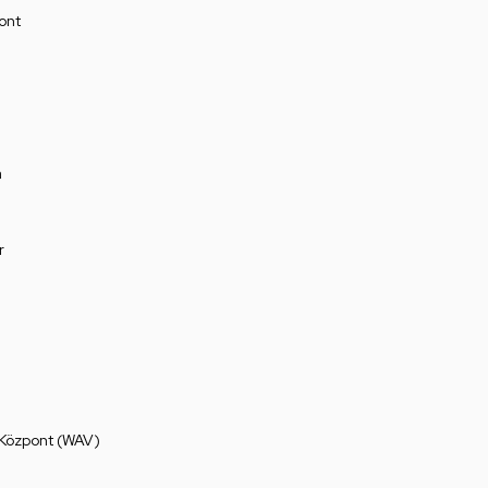
ont
a
r
 Központ (WAV)