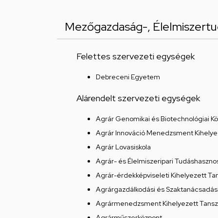
Mezőgazdaság-, Élelmiszertu
Felettes szervezeti egységek
Debreceni Egyetem
Alárendelt szervezeti egységek
Agrár Genomikai és Biotechnológiai K
Agrár Innováció Menedzsment Kihelyez
Agrár Lovasiskola
Agrár- és Élelmiszeripari Tudáshasznos
Agrár-érdekképviseleti Kihelyezett 
Agrárgazdálkodási és Szaktanácsadás
Agrármenedzsment Kihelyezett Tanszé
Agrárműszerközpont