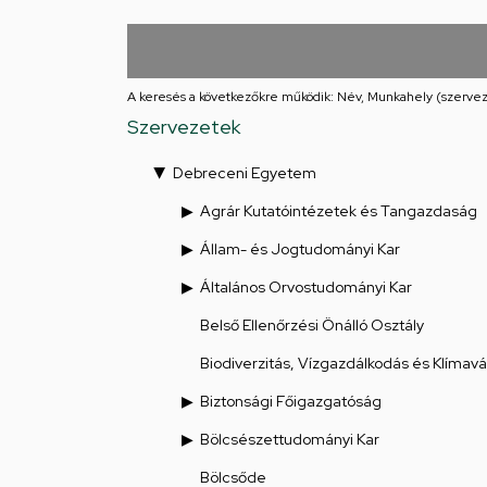
Iskolája
Arany
János
A keresés a következőkre működik: Név, Munkahely (szervez
Szervezetek
téri
Debreceni Egyetem
feladatellátási
Agrár Kutatóintézetek és Tangazdaság
hely
Állam- és Jogtudományi Kar
Általános Orvostudományi Kar
Belső Ellenőrzési Önálló Osztály
Biodiverzitás, Vízgazdálkodás és Klímav
Biztonsági Főigazgatóság
Bölcsészettudományi Kar
Bölcsőde