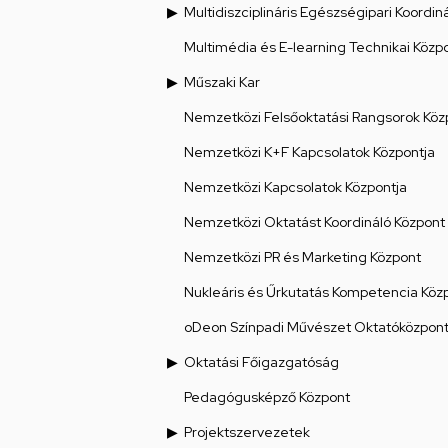
Multidiszciplináris Egészségipari Koordin
Multimédia és E-learning Technikai Közp
Műszaki Kar
Nemzetközi Felsőoktatási Rangsorok Köz
Nemzetközi K+F Kapcsolatok Központja
Nemzetközi Kapcsolatok Központja
Nemzetközi Oktatást Koordináló Központ
Nemzetközi PR és Marketing Központ
Nukleáris és Űrkutatás Kompetencia Köz
oDeon Színpadi Művészet Oktatóközpon
Oktatási Főigazgatóság
Pedagógusképző Központ
Projektszervezetek