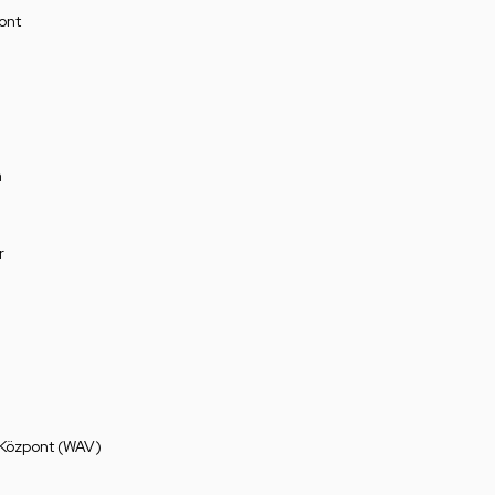
ont
a
r
 Központ (WAV)