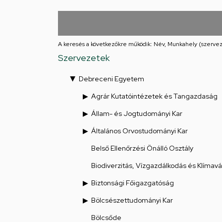
Iskolája
Arany
János
A keresés a következőkre működik: Név, Munkahely (szervez
Szervezetek
téri
Debreceni Egyetem
feladatellátási
Agrár Kutatóintézetek és Tangazdaság
hely
Állam- és Jogtudományi Kar
Általános Orvostudományi Kar
Belső Ellenőrzési Önálló Osztály
Biodiverzitás, Vízgazdálkodás és Klímav
Biztonsági Főigazgatóság
Bölcsészettudományi Kar
Bölcsőde