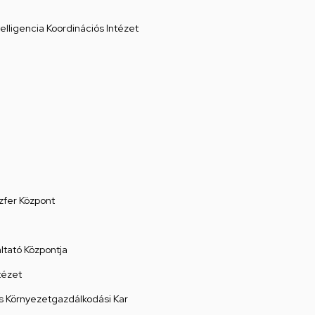
elligencia Koordinációs Intézet
zfer Központ
tató Központja
tézet
 Környezetgazdálkodási Kar