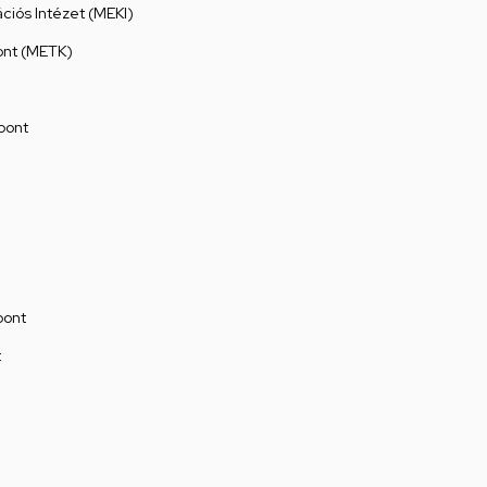
ációs Intézet (MEKI)
ont (METK)
pont
pont
t