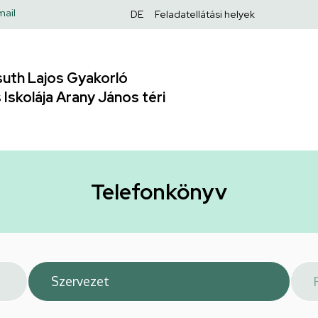
Felső
mail
DE
Feladatellátási helyek
navigáció
uth Lajos Gyakorló
Iskolája Arany János téri
Telefonkönyv