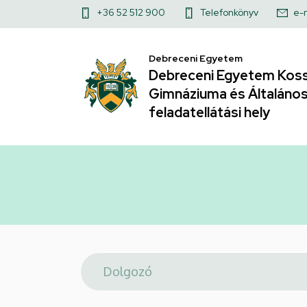
Telefonkönyv
Ugrás
Felső
+36 52 512 900
Telefonkönyv
e-
a
|
kapcsolat
tartalomra
Debreceni Egyetem
menü
Debreceni
Debreceni Egyetem Koss
Gimnáziuma és Általános 
Egyetem
feladatellátási hely
Kossuth
Lajos
Gyakorló
Gimnáziuma
és
Általános