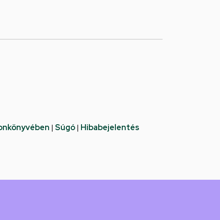
fonkönyvében
|
Súgó
|
Hibabejelentés