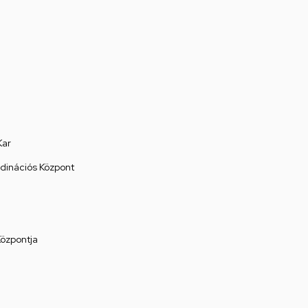
Kar
rdinációs Központ
Központja