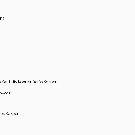
K)
Karitatív Koordinációs Központ
özpont
ós Központ