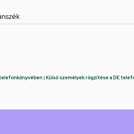
anszék
 telefonkönyvében
|
Külső személyek rögzítése a DE tele