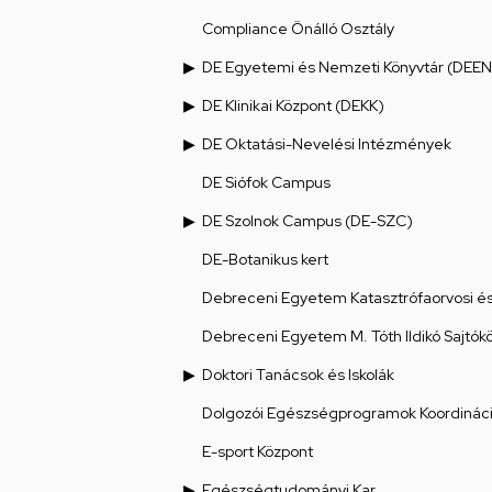
Compliance Önálló Osztály
DE Egyetemi és Nemzeti Könyvtár (DEEN
DE Klinikai Központ (DEKK)
DE Oktatási-Nevelési Intézmények
DE Siófok Campus
DE Szolnok Campus (DE-SZC)
DE-Botanikus kert
Debreceni Egyetem Katasztrófaorvosi és 
Debreceni Egyetem M. Tóth Ildikó Sajtók
Doktori Tanácsok és Iskolák
Dolgozói Egészségprogramok Koordináci
E-sport Központ
Egészségtudományi Kar