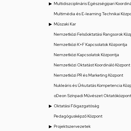
Multidiszciplináris Egészségipari Koordin
Multimédia és E-learning Technikai Közp
Műszaki Kar
Nemzetközi Felsőoktatási Rangsorok Köz
Nemzetközi K+F Kapcsolatok Központja
Nemzetközi Kapcsolatok Központja
Nemzetközi Oktatást Koordináló Központ
Nemzetközi PR és Marketing Központ
Nukleáris és Űrkutatás Kompetencia Köz
oDeon Színpadi Művészet Oktatóközpon
Oktatási Főigazgatóság
Pedagógusképző Központ
Projektszervezetek