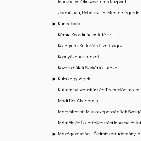
Innovációs Ökoszisztéma Központ
Járműipari, Robotikai és Mesterséges Int
Kancellária
Kémia Koordinációs Intézet
Kollégiumi Kulturális Bizottságok
Könnyűzenei Intézet
Közszolgálati Szakértői Intézet
Külső egységek
Kutatáshasznosítási és Technológiatrans
Mádi Bor Akadémia
Megváltozott Munkaképességűek Szolgál
Mérnöki és Üzletfejlesztési Innovációs In
Mezőgazdaság-, Élelmiszertudományi és