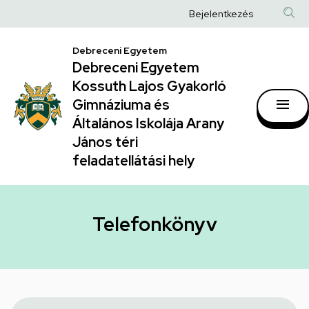
Telefonkönyv
Ugrás
Anonim
Bejelentkezés
a
|
Felhasználói
tartalomra
Debreceni Egyetem
Debreceni
fiók
Debreceni Egyetem
Egyetem
menüje
Kossuth Lajos Gyakorló
Kossuth
Gimnáziuma és
Általános Iskolája Arany
Lajos
János téri
Gyakorló
feladatellátási hely
Gimnáziuma
és
Általános
Telefonkönyv
Iskolája
Arany
János