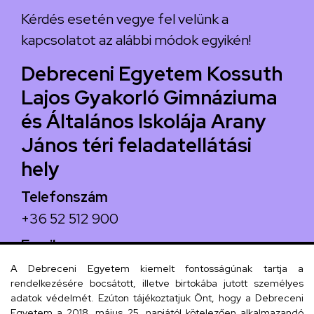
Kérdés esetén vegye fel velünk a
kapcsolatot az alábbi módok egyikén!
Debreceni Egyetem Kossuth
Lajos Gyakorló Gimnáziuma
és Általános Iskolája Arany
János téri feladatellátási
hely
Telefonszám
+36 52 512 900
Email
arany.titkarsag@arany-alt.unideb.hu
A Debreceni Egyetem kiemelt fontosságúnak tartja a
rendelkezésére bocsátott, illetve birtokába jutott személyes
Cím
adatok védelmét. Ezúton tájékoztatjuk Önt, hogy a Debreceni
Egyetem a 2018. május 25. napjától kötelezően alkalmazandó