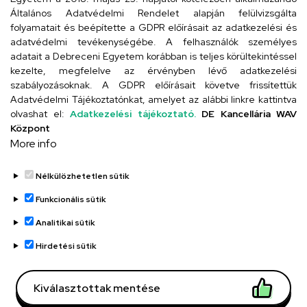
4026 Debrecen, Arany János tér 1.
Általános Adatvédelmi Rendelet alapján felülvizsgálta
folyamatait és beépítette a GDPR előírásait az adatkezelési és
adatvédelmi tevékenységébe. A felhasználók személyes
adatait a Debreceni Egyetem korábban is teljes körültekintéssel
Szervezeti telefonkönyv
kezelte, megfelelve az érvényben lévő adatkezelési
szabályozásoknak. A GDPR előírásait követve frissítettük
Adatvédelmi Tájékoztatónkat, amelyet az alábbi linkre kattintva
olvashat el:
Adatkezelési tájékoztató.
DE Kancellária WAV
UD telefonkönyv
Központ
More info
Nélkülözhetetlen sütik
Funkcionális sütik
Analitikai sütik
Adatvédelem
Adatvédelem
Hirdetési sütik
Régi oldal
Kiválasztottak mentése
Technikai információk