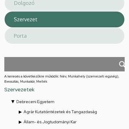
téri
feladatellátási
hely
A keresés a következőkre működik: Név, Munkahely (szervezeti egység),
Beosztás, Munkakör, Mellék
Szervezetek
Debreceni Egyetem
Agrár Kutatóintézetek és Tangazdaság
Állam- és Jogtudományi Kar