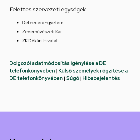
Felettes szervezeti egységek
Debreceni Egyetem
Zeneművészeti Kar
ZK Dékáni Hivatal
Dolgozói adatmódosítás igénylése a DE
telefonkönyvében
|
Külső személyek rögzítése a
DE telefonkönyvében
|
Súgó
|
Hibabejelentés