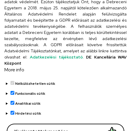
Cím
adatok védelmét. Ezúton tájékoztatjuk Önt, hogy a Debreceni
Egyetem a 2018. május 25. napjától kötelezően alkalmazandó
4026 Debrecen, Arany János tér 1.
Általános Adatvédelmi Rendelet alapján felülvizsgálta
folyamatait és beépítette a GDPR előírásait az adatkezelési és
adatvédelmi tevékenységébe. A felhasználók személyes
adatait a Debreceni Egyetem korábban is teljes körültekintéssel
Szervezeti telefonkönyv
kezelte, megfelelve az érvényben lévő adatkezelési
szabályozásoknak. A GDPR előírásait követve frissítettük
Adatvédelmi Tájékoztatónkat, amelyet az alábbi linkre kattintva
olvashat el:
Adatkezelési tájékoztató.
DE Kancellária WAV
UD telefonkönyv
Központ
More info
Nélkülözhetetlen sütik
Funkcionális sütik
Analitikai sütik
Adatvédelem
Adatvédelem
Hirdetési sütik
Régi oldal