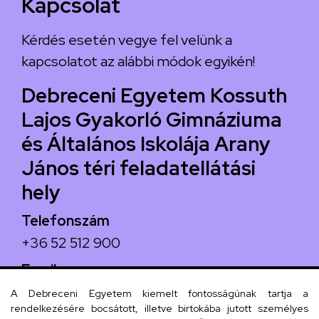
Kapcsolat
Kérdés esetén vegye fel velünk a
kapcsolatot az alábbi módok egyikén!
Debreceni Egyetem Kossuth
Lajos Gyakorló Gimnáziuma
és Általános Iskolája Arany
János téri feladatellátási
hely
Telefonszám
+36 52 512 900
Email
arany.titkarsag@arany-alt.unideb.hu
A Debreceni Egyetem kiemelt fontosságúnak tartja a
rendelkezésére bocsátott, illetve birtokába jutott személyes