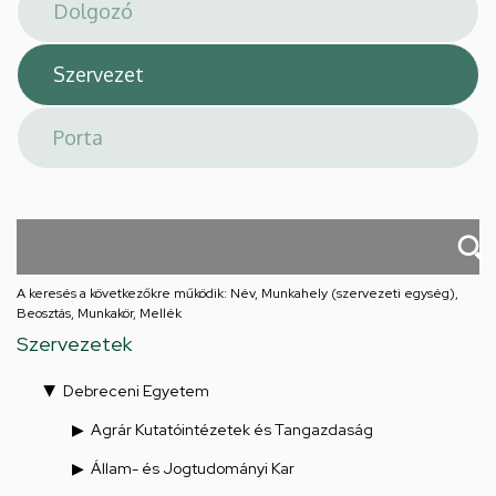
téri
feladatellátási
hely
A keresés a következőkre működik: Név, Munkahely (szervezeti egység),
Beosztás, Munkakör, Mellék
Szervezetek
Debreceni Egyetem
Agrár Kutatóintézetek és Tangazdaság
Állam- és Jogtudományi Kar