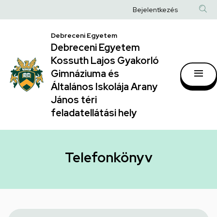
Telefonkönyv
Ugrás
Anonim
Bejelentkezés
a
|
Felhasználói
tartalomra
Debreceni Egyetem
Debreceni
fiók
Debreceni Egyetem
Egyetem
menüje
Kossuth Lajos Gyakorló
Kossuth
Gimnáziuma és
Általános Iskolája Arany
Lajos
János téri
Gyakorló
feladatellátási hely
Gimnáziuma
és
Általános
Telefonkönyv
Iskolája
Arany
János