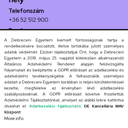
Telefonszám
+36 52 512 900
Email
arany.titkarsag@arany-alt.unideb.hu
A Debreceni Egyetem kiemelt fontosságúnak tartja a
rendelkezésére bocsátott, illetve birtokába jutott személyes
Cím
adatok védelmét. Ezúton tájékoztatjuk Önt, hogy a Debreceni
Egyetem a 2018. május 25. napjától kötelezően alkalmazandó
4026 Debrecen, Arany János tér 1.
Általános Adatvédelmi Rendelet alapján felülvizsgálta
folyamatait és beépítette a GDPR előírásait az adatkezelési és
adatvédelmi tevékenységébe. A felhasználók személyes
adatait a Debreceni Egyetem korábban is teljes körültekintéssel
Szervezeti telefonkönyv
kezelte, megfelelve az érvényben lévő adatkezelési
szabályozásoknak. A GDPR előírásait követve frissítettük
Adatvédelmi Tájékoztatónkat, amelyet az alábbi linkre kattintva
olvashat el:
Adatkezelési tájékoztató.
DE Kancellária WAV
UD telefonkönyv
Központ
More info