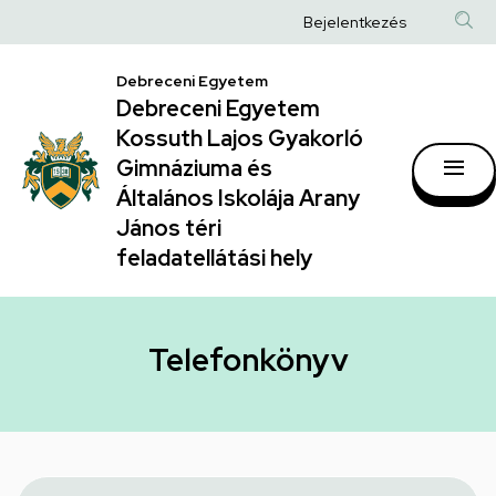
Telefonkönyv
Ugrás
Anonim
Bejelentkezés
a
|
Felhasználói
tartalomra
Debreceni Egyetem
Debreceni
fiók
Debreceni Egyetem
Egyetem
menüje
Kossuth Lajos Gyakorló
Kossuth
Gimnáziuma és
Általános Iskolája Arany
Lajos
János téri
Gyakorló
feladatellátási hely
Gimnáziuma
és
Általános
Telefonkönyv
Iskolája
Arany
János