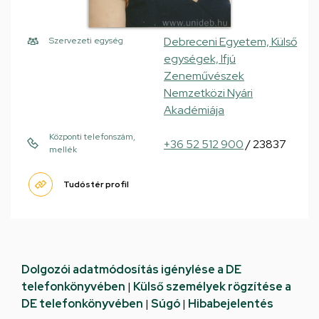
Debreceni Egyetem, Külső
Szervezeti egység
egységek, Ifjú
Zeneművészek
Nemzetközi Nyári
Akadémiája
Központi telefonszám,
+36 52 512 900
/ 23837
mellék
Tudóstér profil
Dolgozói adatmódosítás igénylése a DE
telefonkönyvében
|
Külső személyek rögzítése a
DE telefonkönyvében
|
Súgó
|
Hibabejelentés