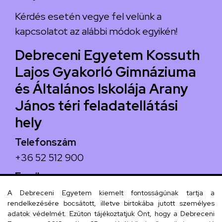
Kérdés esetén vegye fel velünk a
kapcsolatot az alábbi módok egyikén!
Debreceni Egyetem Kossuth
Lajos Gyakorló Gimnáziuma
és Általános Iskolája Arany
János téri feladatellátási
hely
Telefonszám
+36 52 512 900
Email
arany.titkarsag@arany-alt.unideb.hu
A Debreceni Egyetem kiemelt fontosságúnak tartja a
rendelkezésére bocsátott, illetve birtokába jutott személyes
Cím
adatok védelmét. Ezúton tájékoztatjuk Önt, hogy a Debreceni