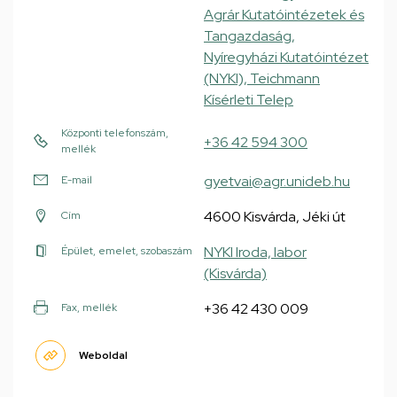
Agrár Kutatóintézetek és
Tangazdaság,
Nyíregyházi Kutatóintézet
(NYKI), Teichmann
Kísérleti Telep
Központi telefonszám,
+36 42 594 300
mellék
gyetvai@agr.unideb.hu
E-mail
4600 Kisvárda, Jéki út
Cím
NYKI Iroda, labor
Épület, emelet, szobaszám
(Kisvárda)
+36 42 430 009
Fax, mellék
Weboldal