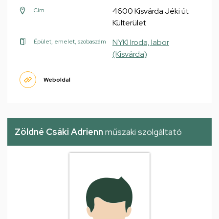
4600 Kisvárda Jéki út
Cím
Külterület
NYKI Iroda, labor
Épület, emelet, szobaszám
(Kisvárda)
Weboldal
Zöldné Csáki Adrienn
műszaki szolgáltató