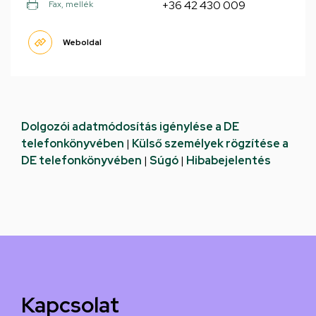
+36 42 430 009
Fax, mellék
Weboldal
Dolgozói adatmódosítás igénylése a DE
telefonkönyvében
|
Külső személyek rögzítése a
DE telefonkönyvében
|
Súgó
|
Hibabejelentés
Kapcsolat