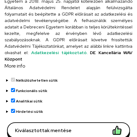
Egyetem a 2018. május 25. napjától kötelezően alkalmazandó
4026 Debrecen, Arany János tér 1.
Általános Adatvédelmi Rendelet alapján felülvizsgálta
folyamatait és beépítette a GDPR előírásait az adatkezelési és
adatvédelmi tevékenységébe. A felhasználók személyes
adatait a Debreceni Egyetem korábban is teljes körültekintéssel
Szervezeti telefonkönyv
kezelte, megfelelve az érvényben lévő adatkezelési
szabályozásoknak. A GDPR előírásait követve frissítettük
Adatvédelmi Tájékoztatónkat, amelyet az alábbi linkre kattintva
olvashat el:
Adatkezelési tájékoztató.
DE Kancellária WAV
UD telefonkönyv
Központ
More info
Nélkülözhetetlen sütik
Funkcionális sütik
Analitikai sütik
Adatvédelem
Adatvédelem
Hirdetési sütik
Régi oldal
Kiválasztottak mentése