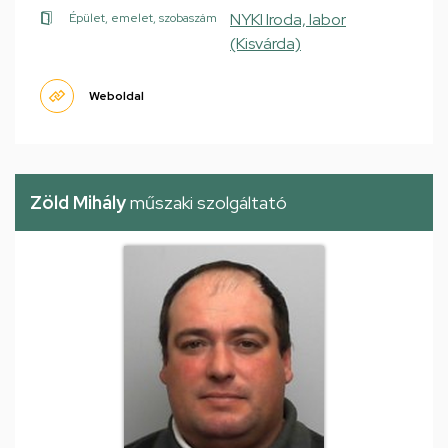
NYKI Iroda, labor
Épület, emelet, szobaszám
(Kisvárda)
Weboldal
Zöld Mihály
műszaki szolgáltató