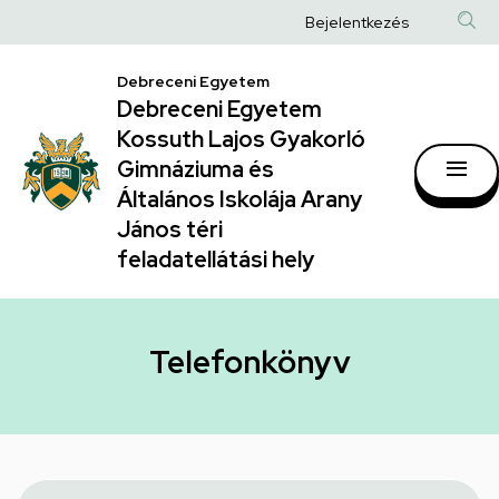
Telefonkönyv
Ugrás
Anonim
Bejelentkezés
a
|
Felhasználói
tartalomra
Debreceni Egyetem
Debreceni
fiók
Debreceni Egyetem
Egyetem
menüje
Kossuth Lajos Gyakorló
Kossuth
Gimnáziuma és
Általános Iskolája Arany
Lajos
János téri
Gyakorló
feladatellátási hely
Gimnáziuma
és
Általános
Telefonkönyv
Iskolája
Arany
János