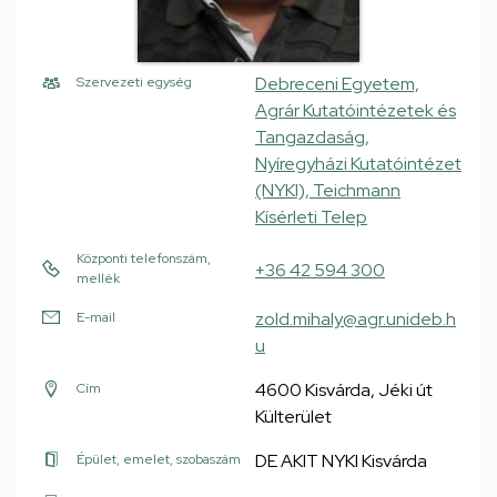
Debreceni Egyetem,
Szervezeti egység
Agrár Kutatóintézetek és
Tangazdaság,
Nyíregyházi Kutatóintézet
(NYKI), Teichmann
Kísérleti Telep
Központi telefonszám,
+36 42 594 300
mellék
zold.mihaly@agr.unideb.h
E-mail
u
4600 Kisvárda, Jéki út
Cím
Külterület
DE AKIT NYKI Kisvárda
Épület, emelet, szobaszám