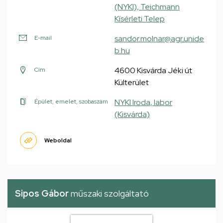
(NYKI), Teichmann
Kísérleti Telep
sandor.molnar@agr.unide
E-mail
b.hu
4600 Kisvárda Jéki út
Cím
Külterület
NYKI Iroda, labor
Épület, emelet, szobaszám
(Kisvárda)
Weboldal
Sipos Gábor
műszaki szolgáltató