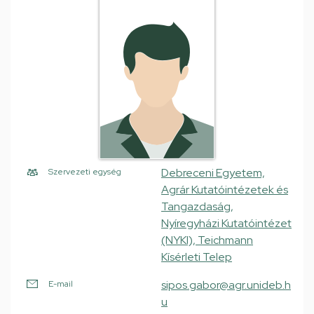
Debreceni Egyetem,
Szervezeti egység
Agrár Kutatóintézetek és
Tangazdaság,
Nyíregyházi Kutatóintézet
(NYKI), Teichmann
Kísérleti Telep
sipos.gabor@agr.unideb.h
E-mail
u