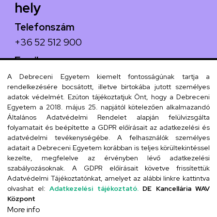
hely
Telefonszám
+36 52 512 900
Email
arany.titkarsag@arany-alt.unideb.hu
A Debreceni Egyetem kiemelt fontosságúnak tartja a
rendelkezésére bocsátott, illetve birtokába jutott személyes
Cím
adatok védelmét. Ezúton tájékoztatjuk Önt, hogy a Debreceni
Egyetem a 2018. május 25. napjától kötelezően alkalmazandó
4026 Debrecen, Arany János tér 1.
Általános Adatvédelmi Rendelet alapján felülvizsgálta
folyamatait és beépítette a GDPR előírásait az adatkezelési és
adatvédelmi tevékenységébe. A felhasználók személyes
adatait a Debreceni Egyetem korábban is teljes körültekintéssel
Szervezeti telefonkönyv
kezelte, megfelelve az érvényben lévő adatkezelési
szabályozásoknak. A GDPR előírásait követve frissítettük
Adatvédelmi Tájékoztatónkat, amelyet az alábbi linkre kattintva
olvashat el:
Adatkezelési tájékoztató.
DE Kancellária WAV
UD telefonkönyv
Központ
More info