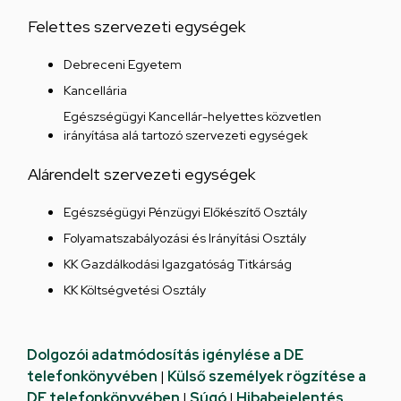
Felettes szervezeti egységek
Debreceni Egyetem
Kancellária
Egészségügyi Kancellár-helyettes közvetlen
irányítása alá tartozó szervezeti egységek
Alárendelt szervezeti egységek
Egészségügyi Pénzügyi Előkészítő Osztály
Folyamatszabályozási és Irányítási Osztály
KK Gazdálkodási Igazgatóság Titkárság
KK Költségvetési Osztály
Dolgozói adatmódosítás igénylése a DE
telefonkönyvében
|
Külső személyek rögzítése a
DE telefonkönyvében
|
Súgó
|
Hibabejelentés