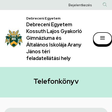
Telefonkönyv
Ugrás
Anonim
Bejelentkezés
a
|
Felhasználói
tartalomra
Debreceni Egyetem
Debreceni
fiók
Debreceni Egyetem
Egyetem
menüje
Kossuth Lajos Gyakorló
Kossuth
Gimnáziuma és
Általános Iskolája Arany
Lajos
János téri
Gyakorló
feladatellátási hely
Gimnáziuma
és
Általános
Telefonkönyv
Iskolája
Arany
János