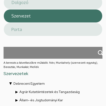
téri
feladatellátási
hely
A keresés a következőkre működik: Név, Munkahely (szervezeti egység),
Beosztás, Munkakör, Mellék
Szervezetek
Debreceni Egyetem
Agrár Kutatóintézetek és Tangazdaság
Állam- és Jogtudományi Kar