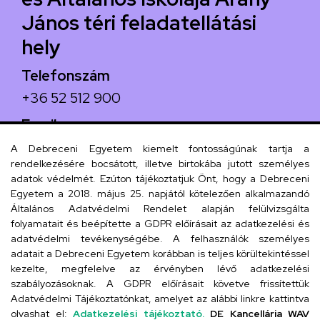
János téri feladatellátási
hely
Telefonszám
+36 52 512 900
Email
arany.titkarsag@arany-alt.unideb.hu
A Debreceni Egyetem kiemelt fontosságúnak tartja a
rendelkezésére bocsátott, illetve birtokába jutott személyes
Cím
adatok védelmét. Ezúton tájékoztatjuk Önt, hogy a Debreceni
Egyetem a 2018. május 25. napjától kötelezően alkalmazandó
4026 Debrecen, Arany János tér 1.
Általános Adatvédelmi Rendelet alapján felülvizsgálta
folyamatait és beépítette a GDPR előírásait az adatkezelési és
adatvédelmi tevékenységébe. A felhasználók személyes
adatait a Debreceni Egyetem korábban is teljes körültekintéssel
Szervezeti telefonkönyv
kezelte, megfelelve az érvényben lévő adatkezelési
szabályozásoknak. A GDPR előírásait követve frissítettük
Adatvédelmi Tájékoztatónkat, amelyet az alábbi linkre kattintva
olvashat el:
Adatkezelési tájékoztató.
DE Kancellária WAV