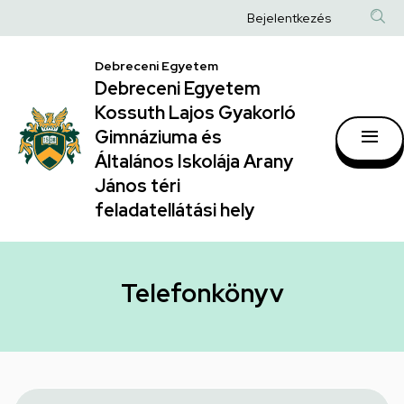
Telefonkönyv
Ugrás
Anonim
Bejelentkezés
a
|
Felhasználói
tartalomra
Debreceni Egyetem
Debreceni
fiók
Debreceni Egyetem
Egyetem
menüje
Kossuth Lajos Gyakorló
Kossuth
Gimnáziuma és
Általános Iskolája Arany
Lajos
János téri
Gyakorló
feladatellátási hely
Gimnáziuma
és
Általános
Telefonkönyv
Iskolája
Arany
János