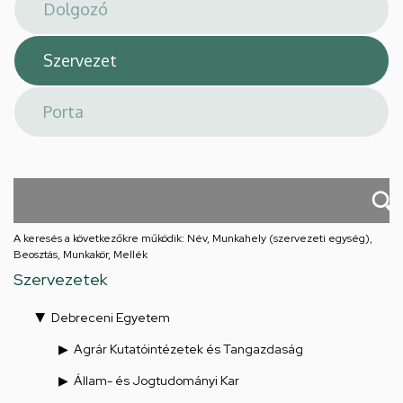
téri
feladatellátási
hely
A keresés a következőkre működik: Név, Munkahely (szervezeti egység),
Beosztás, Munkakör, Mellék
Szervezetek
Debreceni Egyetem
Agrár Kutatóintézetek és Tangazdaság
Állam- és Jogtudományi Kar