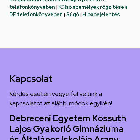
telefonkönyvében
|
Külső személyek rögzítése a
DE telefonkönyvében
|
Súgó
|
Hibabejelentés
Kapcsolat
Kérdés esetén vegye fel velünk a
kapcsolatot az alábbi módok egyikén!
Debreceni Egyetem Kossuth
Lajos Gyakorló Gimnáziuma
és Általános Iskolája Arany