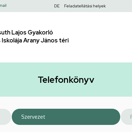
Felső
mail
DE
Feladatellátási helyek
navigáció
uth Lajos Gyakorló
Iskolája Arany János téri
Telefonkönyv