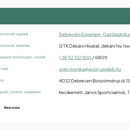
Debreceni Egyetem, Gazdaságtudo
zervezeti egység
GTK Dékáni Hivatal, dékáni hiv. hi
zervezet, beosztás
+36 52 512 900
/ 68011
özponti telefonszám, mellék
szen.monika@econ.unideb.hu
-mail
4032 Debrecen Böszörményi út 1
Cím
Kecskeméti János Sportcsarnok, 1.
pület, emelet, szobaszám
Weboldal