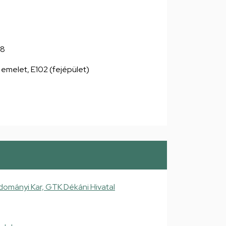
38
 emelet, E102 (fejépület)
mányi Kar, GTK Dékáni Hivatal