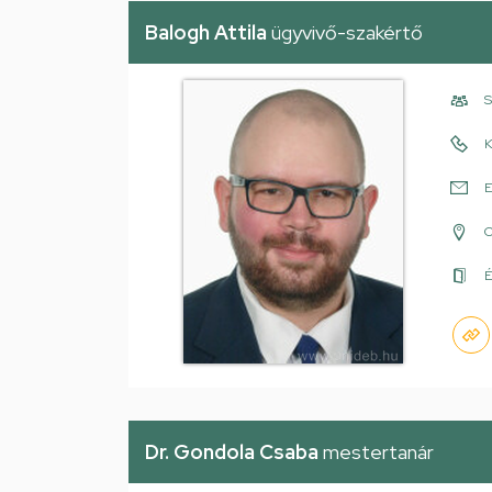
Balogh Attila
ügyvivő-szakértő
S
K
E
É
Dr. Gondola Csaba
mestertanár