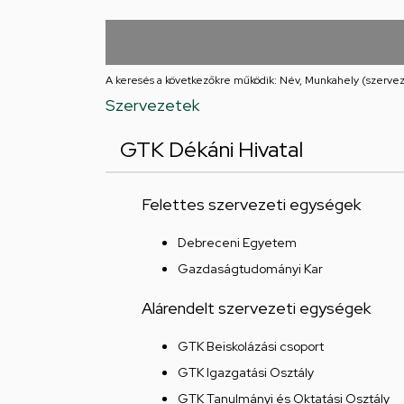
Iskolája
Arany
János
A keresés a következőkre működik: Név, Munkahely (szervez
Szervezetek
téri
GTK Dékáni Hivatal
feladatellátási
hely
Felettes szervezeti egységek
Debreceni Egyetem
Gazdaságtudományi Kar
Alárendelt szervezeti egységek
GTK Beiskolázási csoport
GTK Igazgatási Osztály
GTK Tanulmányi és Oktatási Osztály