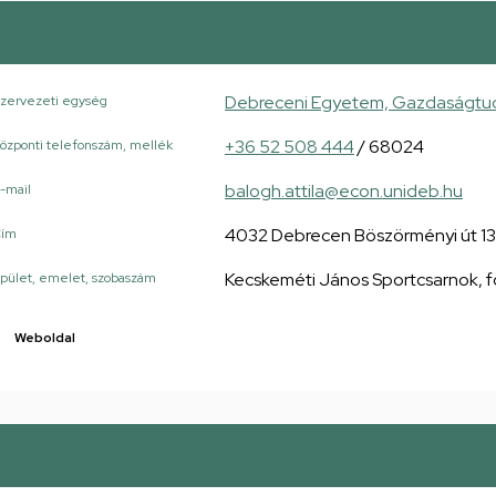
Debreceni Egyetem, Gazdaságtudo
zervezeti egység
+36 52 508 444
/ 68024
özponti telefonszám, mellék
balogh.attila@econ.unideb.hu
-mail
4032 Debrecen Böszörményi út 1
Cím
Kecskeméti János Sportcsarnok, föl
pület, emelet, szobaszám
Weboldal