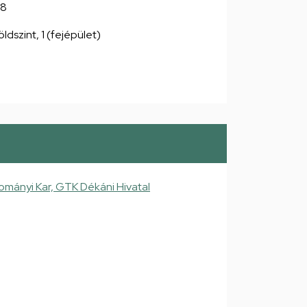
38
dszint, 1 (fejépület)
ányi Kar, GTK Dékáni Hivatal