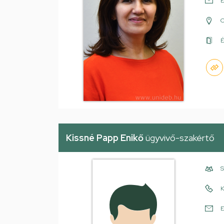
E
É
Kissné Papp Enikő
ügyvivő-szakértő
S
K
E