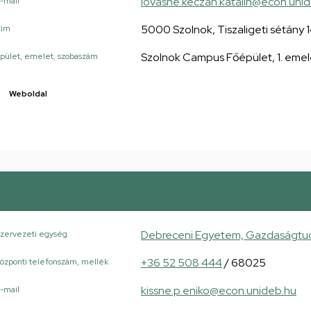
lovasne.keczan.katalin@econ.uni
-mail
5000 Szolnok, Tiszaligeti sétány 1
Cím
Szolnok Campus Főépület, 1. emel
pület, emelet, szobaszám
Weboldal
Debreceni Egyetem, Gazdaságtudo
zervezeti egység
+36 52 508 444
/ 68025
özponti telefonszám, mellék
kissne.p.eniko@econ.unideb.hu
-mail