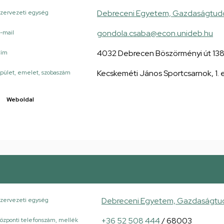
Debreceni Egyetem, Gazdaságtudom
zervezeti egység
gondola.csaba@econ.unideb.hu
-mail
4032 Debrecen Böszörményi út 13
Cím
Kecskeméti János Sportcsarnok, 1.
pület, emelet, szobaszám
Weboldal
Debreceni Egyetem, Gazdaságtudo
zervezeti egység
+36 52 508 444
/ 68003
özponti telefonszám, mellék