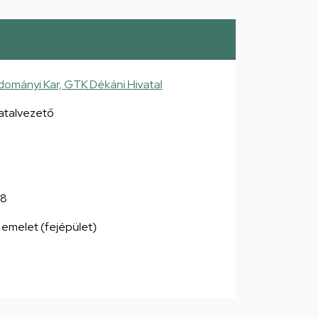
mányi Kar, GTK Dékáni Hivatal
vatalvezető
38
 emelet (fejépület)