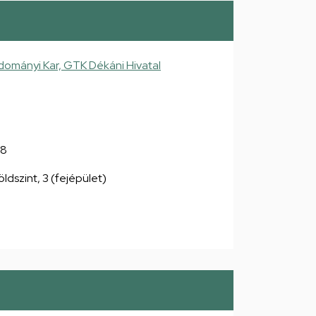
mányi Kar, GTK Dékáni Hivatal
38
dszint, 3 (fejépület)