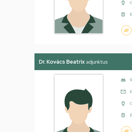
É
Dr. Kovács Beatrix
adjunktus
S
E
É