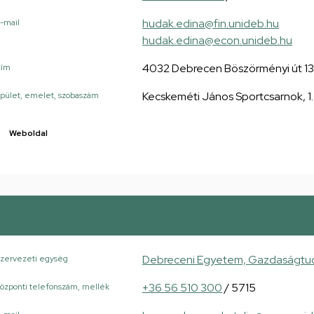
hudak.edina@fin.unideb.hu
-mail
hudak.edina@econ.unideb.hu
4032 Debrecen Böszörményi út 1
Cím
Kecskeméti János Sportcsarnok, 1.
pület, emelet, szobaszám
Weboldal
Debreceni Egyetem, Gazdaságtudo
zervezeti egység
+36 56 510 300
/ 5715
özponti telefonszám, mellék