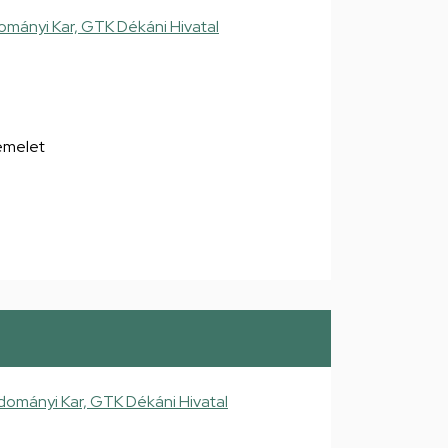
ányi Kar, GTK Dékáni Hivatal
8
 emelet
mányi Kar, GTK Dékáni Hivatal