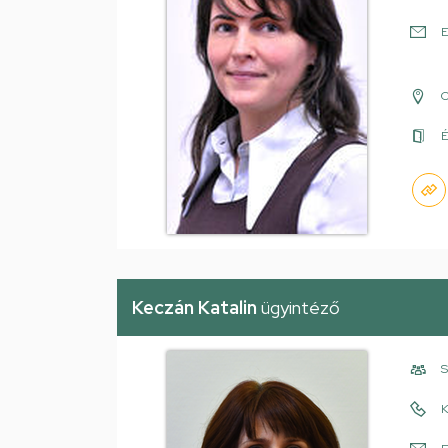
E
É
Keczán Katalin
ügyintéző
S
K