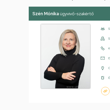
Szén Mónika
ügyvivő-szakértő
S
S
K
E
É