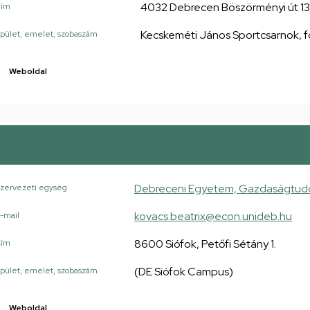
4032 Debrecen Böszörményi út 1
Cím
Kecskeméti János Sportcsarnok, föl
pület, emelet, szobaszám
Weboldal
Debreceni Egyetem, Gazdaságtudom
zervezeti egység
kovacs.beatrix@econ.unideb.hu
-mail
8600 Siófok, Petőfi Sétány 1.
Cím
(DE Siófok Campus)
pület, emelet, szobaszám
Weboldal