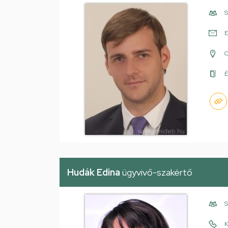
S
E
É
Hudák Edina
ügyvivő-szakértő
S
K