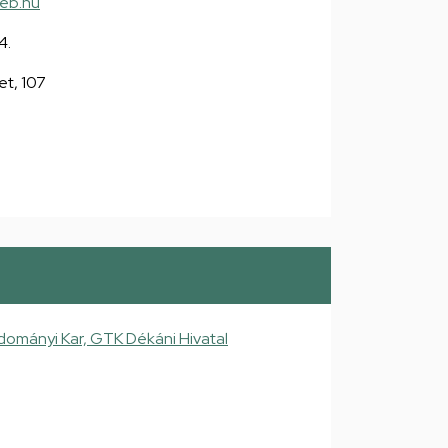
deb.hu
4.
et, 107
mányi Kar, GTK Dékáni Hivatal