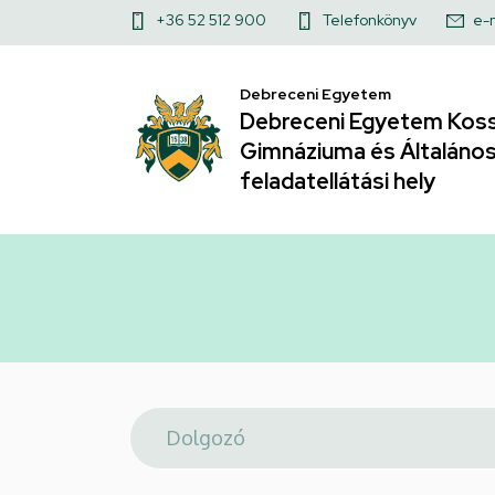
Telefonkönyv
Ugrás
Felső
+36 52 512 900
Telefonkönyv
e-
a
|
kapcsolat
tartalomra
Debreceni Egyetem
menü
Debreceni
Debreceni Egyetem Koss
Gimnáziuma és Általános 
Egyetem
feladatellátási hely
Kossuth
Lajos
Gyakorló
Gimnáziuma
és
Általános