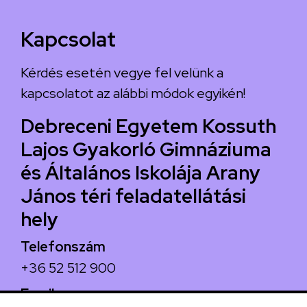
Kapcsolat
Kérdés esetén vegye fel velünk a
kapcsolatot az alábbi módok egyikén!
Debreceni Egyetem Kossuth
Lajos Gyakorló Gimnáziuma
és Általános Iskolája Arany
János téri feladatellátási
hely
Telefonszám
+36 52 512 900
Email