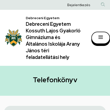
Telefonkönyv
Ugrás
Anonim
Bejelentkezés
a
|
Felhasználói
tartalomra
Debreceni Egyetem
Debreceni
fiók
Debreceni Egyetem
Egyetem
menüje
Kossuth Lajos Gyakorló
Kossuth
Gimnáziuma és
Általános Iskolája Arany
Lajos
János téri
Gyakorló
feladatellátási hely
Gimnáziuma
és
Általános
Telefonkönyv
Iskolája
Arany
János