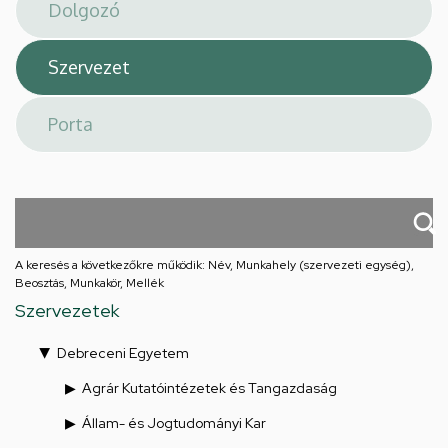
téri
feladatellátási
hely
A keresés a következőkre működik: Név, Munkahely (szervezeti egység),
Beosztás, Munkakör, Mellék
Szervezetek
Debreceni Egyetem
Agrár Kutatóintézetek és Tangazdaság
Állam- és Jogtudományi Kar