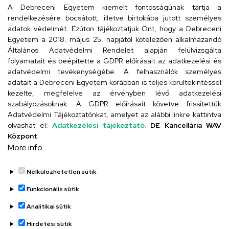
arany.titkarsag@arany-alt.unideb.hu
A Debreceni Egyetem kiemelt fontosságúnak tartja a
rendelkezésére bocsátott, illetve birtokába jutott személyes
Cím
adatok védelmét. Ezúton tájékoztatjuk Önt, hogy a Debreceni
Egyetem a 2018. május 25. napjától kötelezően alkalmazandó
4026 Debrecen, Arany János tér 1.
Általános Adatvédelmi Rendelet alapján felülvizsgálta
folyamatait és beépítette a GDPR előírásait az adatkezelési és
adatvédelmi tevékenységébe. A felhasználók személyes
adatait a Debreceni Egyetem korábban is teljes körültekintéssel
Szervezeti telefonkönyv
kezelte, megfelelve az érvényben lévő adatkezelési
szabályozásoknak. A GDPR előírásait követve frissítettük
Adatvédelmi Tájékoztatónkat, amelyet az alábbi linkre kattintva
olvashat el:
Adatkezelési tájékoztató.
DE Kancellária WAV
UD telefonkönyv
Központ
More info
Nélkülözhetetlen sütik
Funkcionális sütik
Analitikai sütik
Adatvédelem
Adatvédelem
Hirdetési sütik