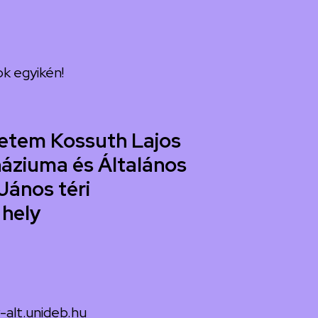
k egyikén!
etem Kossuth Lajos
áziuma és Általános
János téri
 hely
-alt.unideb.hu