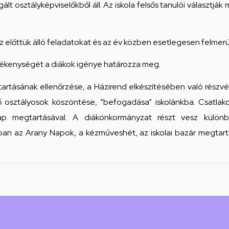
ált osztályképviselőkből áll. Az iskola felsős tanulói választj
z előttük álló feladatokat és az év közben esetlegesen felmer
evékenységét a diákok igénye határozza meg.
artásának ellenőrzése, a Házirend elkészítésében való részvé
ső osztályosok köszöntése, ”befogadása” iskolánkba. Csatlak
nap megtartásával. A diákönkormányzat részt vesz külön
kban az Arany Napok, a kézműveshét, az iskolai bazár megtar