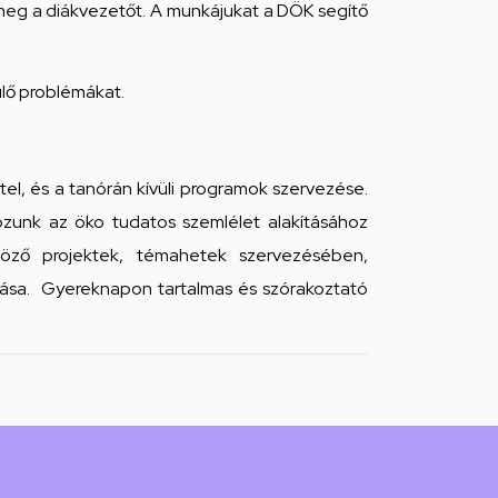
ák meg a diákvezetőt. A munkájukat a DÖK segítő
ülő problémákat.
tel, és a tanórán kívüli programok szervezése.
ozunk az öko tudatos szemlélet alakításához
böző projektek, témahetek szervezésében,
tása. Gyereknapon tartalmas és szórakoztató