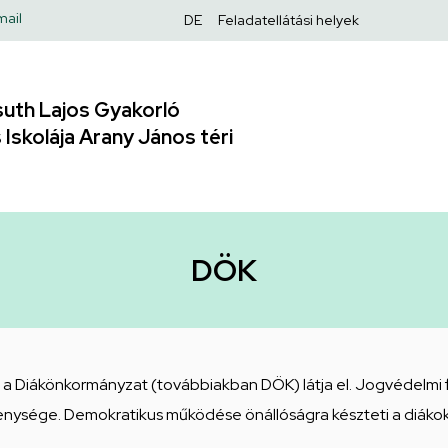
Felső
mail
DE
Feladatellátási helyek
navigáció
uth Lajos Gyakorló
Iskolája Arany János téri
DÖK
t a Diákönkormányzat (továbbiakban DÖK) látja el. Jogvédelmi 
ysége. Demokratikus működése önállóságra készteti a diákokat