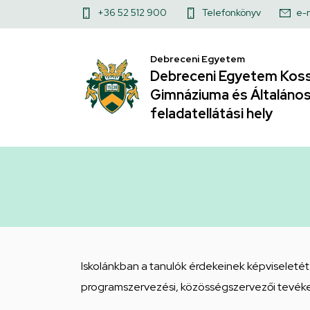
DÖK
Ugrás
Felső
+36 52 512 900
Telefonkönyv
e-
a
|
kapcsolat
tartalomra
Debreceni Egyetem
menü
Debreceni
Debreceni Egyetem Koss
Gimnáziuma és Általános 
Egyetem
feladatellátási hely
Kossuth
Lajos
Gyakorló
Gimnáziuma
és
Iskolánkban a tanulók érdekeinek képviseleté
Általános
programszervezési, közösségszervezői tevéken