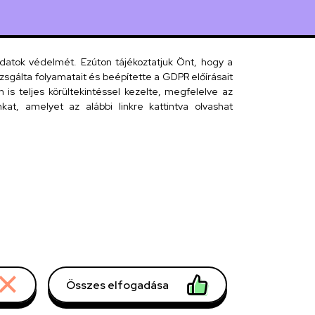
 János tér 1.
adatok védelmét. Ezúton tájékoztatjuk Önt, hogy a
sgálta folyamatait és beépítette a GDPR előírásait
s teljes körültekintéssel kezelte, megfelelve az
 telefonkönyv
at, amelyet az alábbi linkre kattintva olvashat
efonkönyv
Összes elfogadása
Withdraw consent
nideb