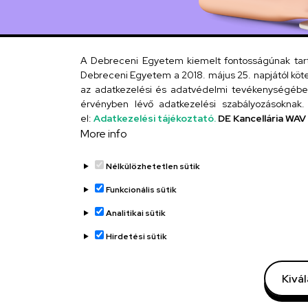
A Debreceni Egyetem kiemelt fontosságúnak tartja
Debreceni Egyetem a 2018. május 25. napjától köte
az adatkezelési és adatvédelmi tevékenységébe. 
érvényben lévő adatkezelési szabályozásoknak. 
el:
Adatkezelési tájékoztató.
DE Kancellária WAV
More info
Nélkülözhetetlen sütik
Funkcionális sütik
Analitikai sütik
Hirdetési sütik
Kivá
Adatvédelem
Adatvédelem
Technikai infor
Régi oldal