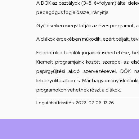
Iskolája
A DÖK az osztályok (3-8. évfolyam) által deleg
pedagógus fogja össze, irányítja.
Arany
Gyűléseiken megvitatják az éves programot, a
János
A diákok érdekében működik, ezért céljait, t
téri
Feladatuk a tanulók jogainak ismertetése, bet
feladatellátási
Kiemelt programjaink között szerepel az el
hely
papírgyűjtési akció szervezésével, DÖK 
lebonyolításában is. Már hagyomány iskolán
programokon vehetnek részt a diákok.
Legutóbbi frissítés:
2022. 07. 06. 12:26