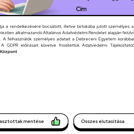
Cím
4026 Debrecen, Arany
 a rendelkezésére bocsátott, illetve birtokába jutott személyes 
lezően alkalmazandó Általános Adatvédelmi Rendelet alapján felülviz
A felhasználók személyes adatait a Debreceni Egyetem korábban i
Szervezeti
A GDPR előírásait követve frissítettük Adatvédelmi Tájékoztatónk
 Központ
UD tel
lasztottak mentése
Összes elutasítása
mációk
Copyright © 2026 U