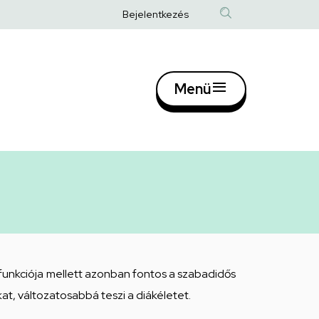
Anonim
Bejelentkezés
Felhasználói
fiók
Menü
menüje
Fő
navigác
funkciója mellett azonban fontos a szabadidős
, változatosabbá teszi a diákéletet.