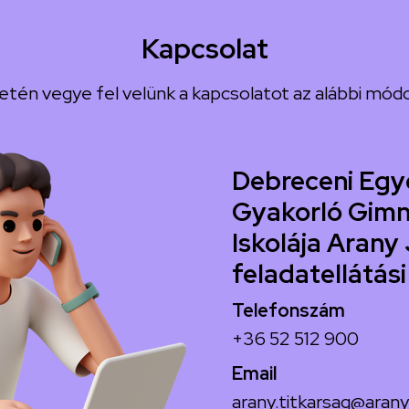
Kapcsolat
etén vegye fel velünk a kapcsolatot az alábbi módo
Debreceni Egy
Gyakorló Gimn
Iskolája Arany 
feladatellátási
Telefonszám
+36 52 512 900
Email
arany.titkarsag@arany