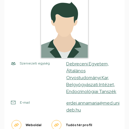
Debreceni Egyetem,
Szervezeti egység
Általános
Orvostudományi Kar,
Belgyógyászati Intézet,
Endocrinológiai Tanszék
erdei.annamaria@med.uni
E-mail
deb.hu
Weboldal
Tudóstér profil