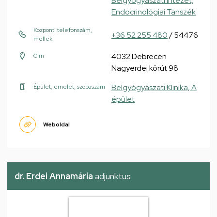
Belgyógyászati Intézet,
Endocrinológiai Tanszék
Központi telefonszám,
+36 52 255 480
/ 54476
mellék
4032 Debrecen
Cím
Nagyerdei körút 98
Belgyógyászati Klinika, A
Épület, emelet, szobaszám
épület
Weboldal
dr. Erdei Annamária
adjunktus