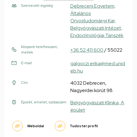
Debreceni Egyetem,
Szervezeti egység
Általános
Orvostudományi Kar,
Belgyógyászati Intézet,
Endocrinológiai Tanszék
Központi telefonszám,
+36 52 411 600
/ 55022
mellék
galgoczi.erika@med.unid
E-mail
eb.hu
4032 Debrecen,
Cím
Nagyerdei körút 98.
Belgyógyászati Klinika, A
Épület, emelet, szobaszám
épület
Weboldal
Tudóstér profil