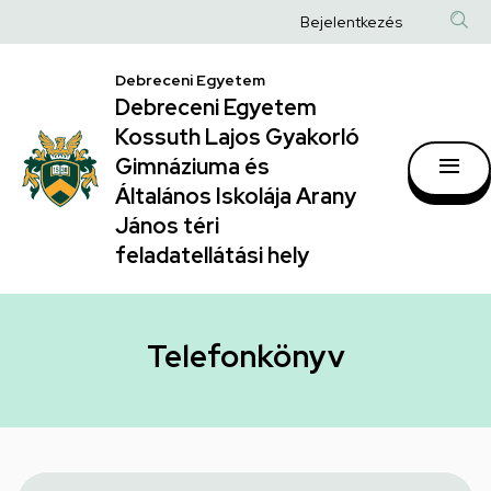
Telefonkönyv
Ugrás
Anonim
Bejelentkezés
a
|
Felhasználói
tartalomra
Debreceni Egyetem
Debreceni
fiók
Debreceni Egyetem
Egyetem
menüje
Kossuth Lajos Gyakorló
Kossuth
Gimnáziuma és
Általános Iskolája Arany
Lajos
János téri
Gyakorló
feladatellátási hely
Gimnáziuma
és
Általános
Telefonkönyv
Iskolája
Arany
János