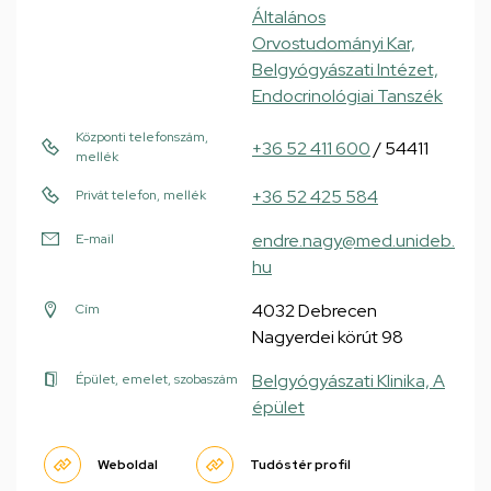
Általános
Orvostudományi Kar,
Belgyógyászati Intézet,
Endocrinológiai Tanszék
Központi telefonszám,
+36 52 411 600
/ 54411
mellék
+36 52 425 584
Privát telefon, mellék
endre.nagy@med.unideb.
E-mail
hu
4032 Debrecen
Cím
Nagyerdei körút 98
Belgyógyászati Klinika, A
Épület, emelet, szobaszám
épület
Weboldal
Tudóstér profil