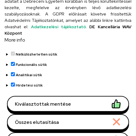
adatait a Debreceni Egyetem korábban is teljes körültekintéssel
Szervezeti telefonkönyv
kezelte, megfelelve az érvényben lévő adatkezelési
szabályozásoknak. A GDPR előírásait követve frissítettük
Adatvédelmi Tájékoztatónkat, amelyet az alábbi linkre kattintva
olvashat el:
Adatkezelési tájékoztató.
DE Kancellária WAV
UD telefonkönyv
Központ
More info
Nélkülözhetetlen sütik
Funkcionális sütik
Analitikai sütik
Adatvédelem
Adatvédelem
Hirdetési sütik
Régi oldal
Kiválasztottak mentése
Technikai információk
Összes elutasítása
Copyright © 2026 Unideb