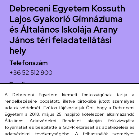
Debreceni Egyetem Kossuth
Lajos Gyakorló Gimnáziuma
és Általános Iskolája Arany
János téri feladatellátási
hely
Telefonszám
+36 52 512 900
Email
arany.titkarsag@arany-alt.unideb.hu
A Debreceni Egyetem kiemelt fontosságúnak tartja a
rendelkezésére bocsátott, illetve birtokába jutott személyes
Cím
adatok védelmét. Ezúton tájékoztatjuk Önt, hogy a Debreceni
Egyetem a 2018. május 25. napjától kötelezően alkalmazandó
4026 Debrecen, Arany János tér 1.
Általános Adatvédelmi Rendelet alapján felülvizsgálta
folyamatait és beépítette a GDPR előírásait az adatkezelési és
adatvédelmi tevékenységébe. A felhasználók személyes