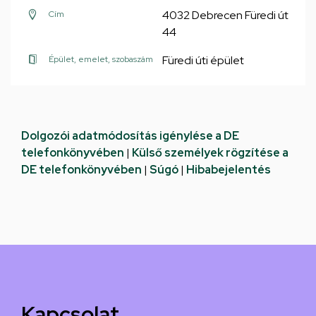
4032 Debrecen Füredi út
Cím
44
Füredi úti épület
Épület, emelet, szobaszám
Dolgozói adatmódosítás igénylése a DE
telefonkönyvében
|
Külső személyek rögzítése a
DE telefonkönyvében
|
Súgó
|
Hibabejelentés
Kapcsolat