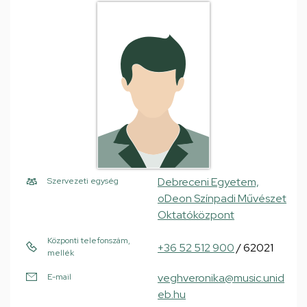
Debreceni Egyetem,
Szervezeti egység
oDeon Színpadi Művészet
Oktatóközpont
Központi telefonszám,
+36 52 512 900
/ 62021
mellék
veghveronika@music.unid
E-mail
eb.hu