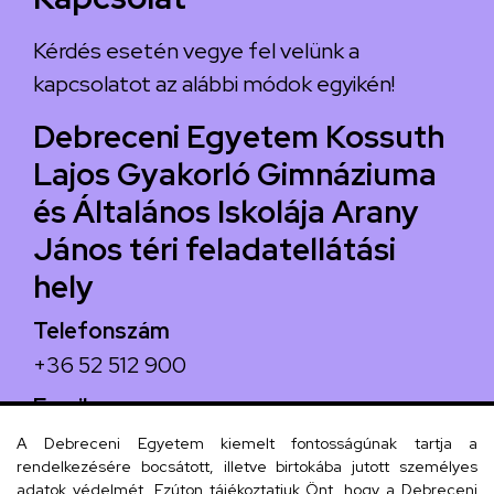
Kérdés esetén vegye fel velünk a
kapcsolatot az alábbi módok egyikén!
Debreceni Egyetem Kossuth
Lajos Gyakorló Gimnáziuma
és Általános Iskolája Arany
János téri feladatellátási
hely
Telefonszám
+36 52 512 900
Email
arany.titkarsag@arany-alt.unideb.hu
A Debreceni Egyetem kiemelt fontosságúnak tartja a
rendelkezésére bocsátott, illetve birtokába jutott személyes
Cím
adatok védelmét. Ezúton tájékoztatjuk Önt, hogy a Debreceni