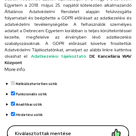
Egyetem a 2018. május 25. napjától kötelezően alkalmazandó
4026 Debrecen, Arany János tér 1.
Általános Adatvédelmi Rendelet alapján felülvizsgálta
folyamatait és beépítette a GDPR előírásait az adatkezelési és
adatvédelmi tevékenységébe. A felhasználók személyes
adatait a Debreceni Egyetem korábban is teljes körültekintéssel
Szervezeti telefonkönyv
kezelte, megfelelve az érvényben lévő adatkezelési
szabályozásoknak. A GDPR előírásait követve frissítettük
Adatvédelmi Tájékoztatónkat, amelyet az alábbi linkre kattintva
olvashat el:
Adatkezelési tájékoztató.
DE Kancellária WAV
UD telefonkönyv
Központ
More info
Nélkülözhetetlen sütik
Funkcionális sütik
Analitikai sütik
Adatvédelem
Adatvédelem
Hirdetési sütik
Régi oldal
Kiválasztottak mentése