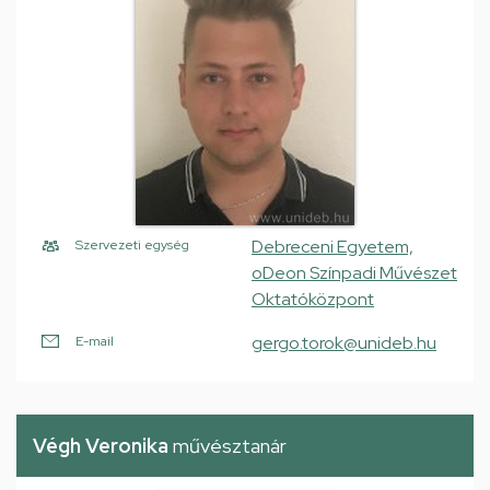
Debreceni Egyetem,
Szervezeti egység
oDeon Színpadi Művészet
Oktatóközpont
gergo.torok@unideb.hu
E-mail
Végh Veronika
művésztanár