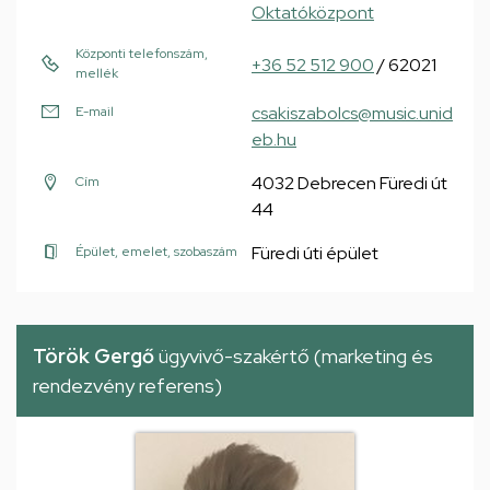
Oktatóközpont
Központi telefonszám,
+36 52 512 900
/ 62021
mellék
csakiszabolcs@music.unid
E-mail
eb.hu
4032 Debrecen Füredi út
Cím
44
Füredi úti épület
Épület, emelet, szobaszám
Török Gergő
ügyvivő-szakértő (marketing és
rendezvény referens)