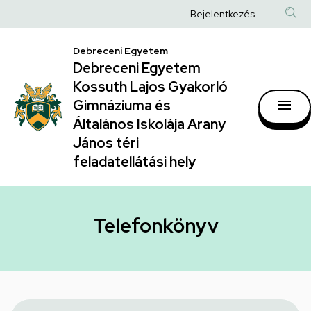
Telefonkönyv
Ugrás
Anonim
Bejelentkezés
a
|
Felhasználói
tartalomra
Debreceni Egyetem
Debreceni
fiók
Debreceni Egyetem
Egyetem
menüje
Kossuth Lajos Gyakorló
Kossuth
Gimnáziuma és
Általános Iskolája Arany
Lajos
János téri
Gyakorló
feladatellátási hely
Gimnáziuma
és
Általános
Telefonkönyv
Iskolája
Arany
János