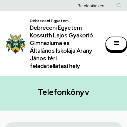
Telefonkönyv
Ugrás
Anonim
Bejelentkezés
a
|
Felhasználói
tartalomra
Debreceni Egyetem
Debreceni
fiók
Debreceni Egyetem
Egyetem
menüje
Kossuth Lajos Gyakorló
Kossuth
Gimnáziuma és
Általános Iskolája Arany
Lajos
János téri
Gyakorló
feladatellátási hely
Gimnáziuma
és
Általános
Telefonkönyv
Iskolája
Arany
János