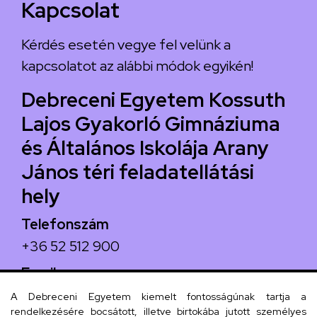
Kapcsolat
Kérdés esetén vegye fel velünk a
kapcsolatot az alábbi módok egyikén!
Debreceni Egyetem Kossuth
Lajos Gyakorló Gimnáziuma
és Általános Iskolája Arany
János téri feladatellátási
hely
Telefonszám
+36 52 512 900
Email
arany.titkarsag@arany-alt.unideb.hu
A Debreceni Egyetem kiemelt fontosságúnak tartja a
rendelkezésére bocsátott, illetve birtokába jutott személyes