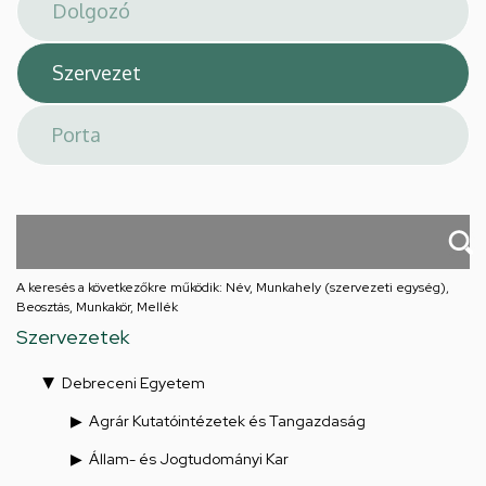
téri
feladatellátási
hely
A keresés a következőkre működik: Név, Munkahely (szervezeti egység),
Beosztás, Munkakör, Mellék
Szervezetek
Debreceni Egyetem
Agrár Kutatóintézetek és Tangazdaság
Állam- és Jogtudományi Kar