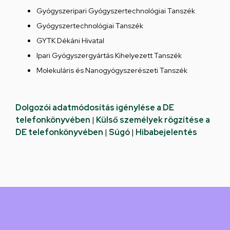
Gyógyszeripari Gyógyszertechnológiai Tanszék
Gyógyszertechnológiai Tanszék
GYTK Dékáni Hivatal
Ipari Gyógyszergyártás Kihelyezett Tanszék
Molekuláris és Nanogyógyszerészeti Tanszék
Dolgozói adatmódosítás igénylése a DE
telefonkönyvében
|
Külső személyek rögzítése a
DE telefonkönyvében
|
Súgó
|
Hibabejelentés