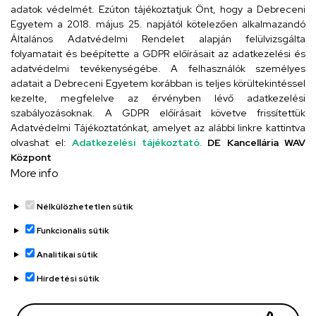
Cím
adatok védelmét. Ezúton tájékoztatjuk Önt, hogy a Debreceni
Egyetem a 2018. május 25. napjától kötelezően alkalmazandó
4026 Debrecen, Arany János tér 1.
Általános Adatvédelmi Rendelet alapján felülvizsgálta
folyamatait és beépítette a GDPR előírásait az adatkezelési és
adatvédelmi tevékenységébe. A felhasználók személyes
adatait a Debreceni Egyetem korábban is teljes körültekintéssel
Szervezeti telefonkönyv
kezelte, megfelelve az érvényben lévő adatkezelési
szabályozásoknak. A GDPR előírásait követve frissítettük
Adatvédelmi Tájékoztatónkat, amelyet az alábbi linkre kattintva
olvashat el:
Adatkezelési tájékoztató.
DE Kancellária WAV
UD telefonkönyv
Központ
More info
Nélkülözhetetlen sütik
Funkcionális sütik
Analitikai sütik
Adatvédelem
Adatvédelem
Hirdetési sütik
Régi oldal