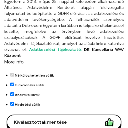
Egyetem a 2018. május 25. napjától kötelezően alkalmazandó
4026 Debrecen, Arany János tér 1.
Általános Adatvédelmi Rendelet alapján felülvizsgálta
folyamatait és beépítette a GDPR előírásait az adatkezelési és
adatvédelmi tevékenységébe. A felhasználók személyes
adatait a Debreceni Egyetem korábban is teljes körültekintéssel
Szervezeti telefonkönyv
kezelte, megfelelve az érvényben lévő adatkezelési
szabályozásoknak. A GDPR előírásait követve frissítettük
Adatvédelmi Tájékoztatónkat, amelyet az alábbi linkre kattintva
olvashat el:
Adatkezelési tájékoztató.
DE Kancellária WAV
UD telefonkönyv
Központ
More info
Nélkülözhetetlen sütik
Funkcionális sütik
Analitikai sütik
Adatvédelem
Adatvédelem
Hirdetési sütik
Régi oldal
Kiválasztottak mentése