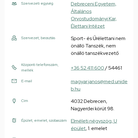
Debreceni Egyetem,
Szervezeti egység
Általános
Orvostudományi Kar,
Élettani Intézet
Sport- és Űrélettani nem
Szervezet, beosztás
önálló Tanszék, nem
önálló tanszékvezető
Központi telefonszám,
+36 52 411 600
/ 54461
mellék
magyar.janos@med.unide
E-mail
b.hu
4032 Debrecen,
Cím
Nagyerdei körút 98.
Elméleti négyszög, U
Épület, emelet, szobaszám
épület
, 1. emelet