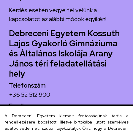
Kérdés esetén vegye fel velünk a
kapcsolatot az alábbi módok egyikén!
Debreceni Egyetem Kossuth
Lajos Gyakorló Gimnáziuma
és Általános Iskolája Arany
János téri feladatellátási
hely
Telefonszám
+36 52 512 900
Email
arany.titkarsag@arany-alt.unideb.hu
A Debreceni Egyetem kiemelt fontosságúnak tartja a
rendelkezésére bocsátott, illetve birtokába jutott személyes
Cím
adatok védelmét. Ezúton tájékoztatjuk Önt, hogy a Debreceni