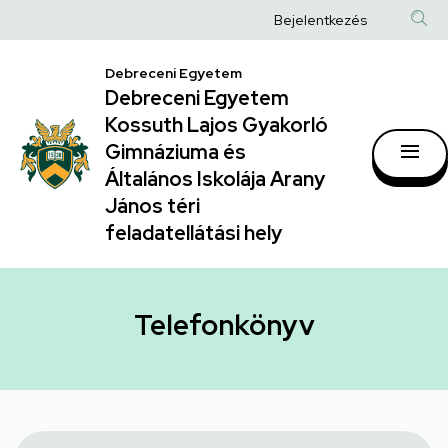
Telefonkönyv
Ugrás
Anonim
Bejelentkezés
a
|
Felhasználói
tartalomra
Debreceni Egyetem
Debreceni
fiók
Debreceni Egyetem
Egyetem
menüje
Kossuth Lajos Gyakorló
Kossuth
Gimnáziuma és
Általános Iskolája Arany
Lajos
János téri
Gyakorló
feladatellátási hely
Gimnáziuma
és
Általános
Telefonkönyv
Iskolája
Arany
János