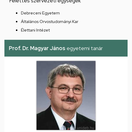
Felettes szervezeti egységek
Debreceni Egyetem
Általános Orvostudományi Kar
Élettani Intézet
Prof. Dr. Magyar János
egyetemi tanár