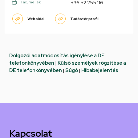
+36 52 255 116
Fax, mellék
Weboldal
Tudóstér profil
Dolgozói adatmódosítás igénylése a DE
telefonkönyvében
|
Külső személyek rögzítése a
DE telefonkönyvében
|
Súgó
|
Hibabejelentés
Kapcsolat