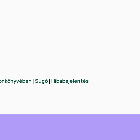
fonkönyvében
|
Súgó
|
Hibabejelentés