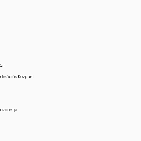
Kar
rdinációs Központ
Központja