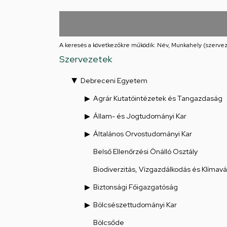
Iskolája
Arany
János
A keresés a következőkre működik: Név, Munkahely (szervez
Szervezetek
téri
Debreceni Egyetem
feladatellátási
Agrár Kutatóintézetek és Tangazdaság
hely
Állam- és Jogtudományi Kar
Általános Orvostudományi Kar
Belső Ellenőrzési Önálló Osztály
Biodiverzitás, Vízgazdálkodás és Klímav
Biztonsági Főigazgatóság
Bölcsészettudományi Kar
Bölcsőde