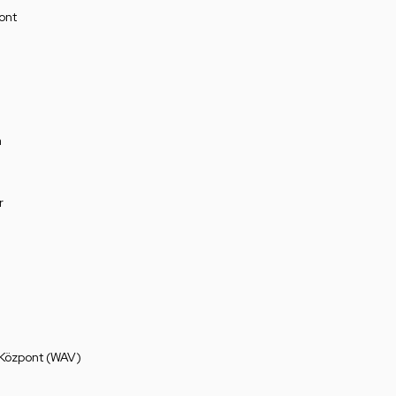
ont
a
r
 Központ (WAV)