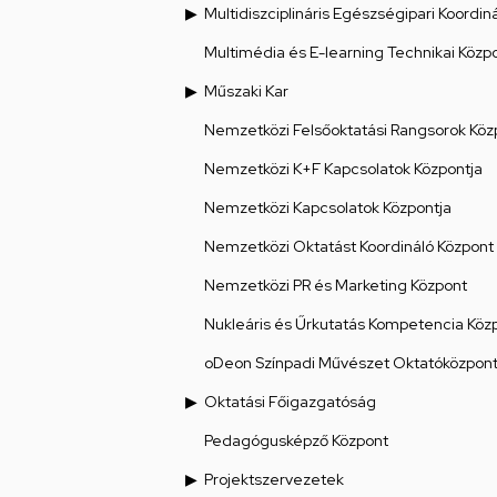
Multidiszciplináris Egészségipari Koordin
Multimédia és E-learning Technikai Közp
Műszaki Kar
Nemzetközi Felsőoktatási Rangsorok Köz
Nemzetközi K+F Kapcsolatok Központja
Nemzetközi Kapcsolatok Központja
Nemzetközi Oktatást Koordináló Központ
Nemzetközi PR és Marketing Központ
Nukleáris és Űrkutatás Kompetencia Köz
oDeon Színpadi Művészet Oktatóközpon
Oktatási Főigazgatóság
Pedagógusképző Központ
Projektszervezetek