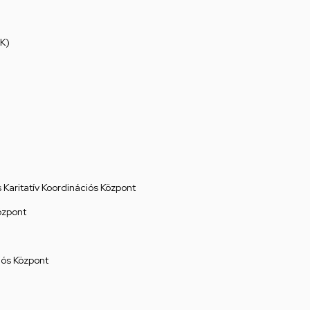
K)
Karitatív Koordinációs Központ
özpont
ós Központ