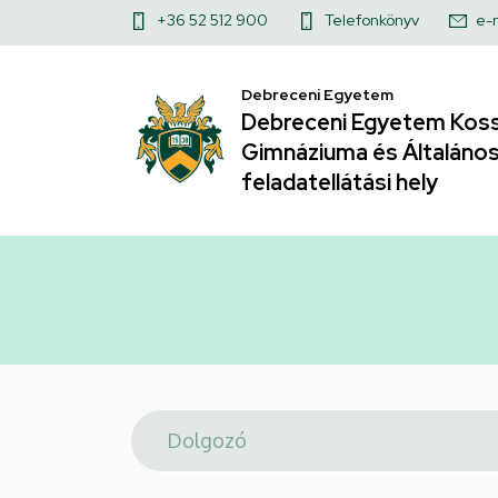
Telefonkönyv
Ugrás
Felső
+36 52 512 900
Telefonkönyv
e-
a
|
kapcsolat
tartalomra
Debreceni Egyetem
menü
Debreceni
Debreceni Egyetem Koss
Gimnáziuma és Általános 
Egyetem
feladatellátási hely
Kossuth
Lajos
Gyakorló
Gimnáziuma
és
Általános