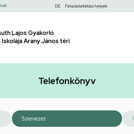
Felső
mail
DE
Feladatellátási helyek
navigáció
uth Lajos Gyakorló
Iskolája Arany János téri
Telefonkönyv