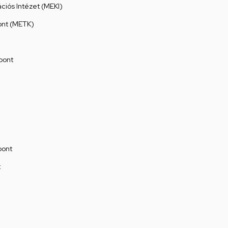
ációs Intézet (MEKI)
ont (METK)
pont
pont
t