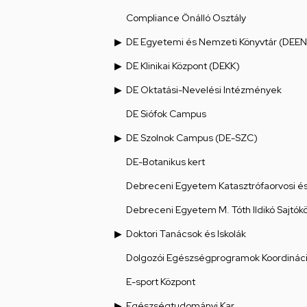
Compliance Önálló Osztály
DE Egyetemi és Nemzeti Könyvtár (DEEN
DE Klinikai Központ (DEKK)
DE Oktatási-Nevelési Intézmények
DE Siófok Campus
DE Szolnok Campus (DE-SZC)
DE-Botanikus kert
Debreceni Egyetem Katasztrófaorvosi és 
Debreceni Egyetem M. Tóth Ildikó Sajtók
Doktori Tanácsok és Iskolák
Dolgozói Egészségprogramok Koordináci
E-sport Központ
Egészségtudományi Kar