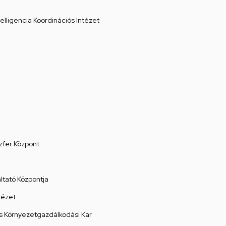
elligencia Koordinációs Intézet
zfer Központ
tató Központja
tézet
 Környezetgazdálkodási Kar