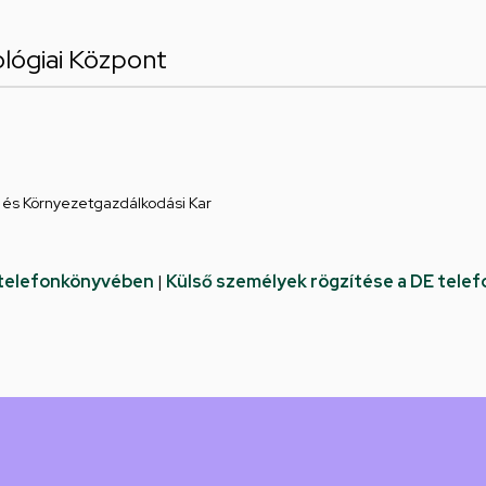
lógiai Központ
és Környezetgazdálkodási Kar
 telefonkönyvében
|
Külső személyek rögzítése a DE tele