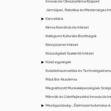
Innovációs Ökoszisztéma Központ
Járműipari, Robotikai és Mesterséges Int
Kancellária
Kémia Koordinációs Intézet
Kollégiumi Kulturális Bizottságok
Könnyűzenei Intézet
Közszolgálati Szakértői Intézet
Külső egységek
Kutatáshasznosítási és Technológiatrans
Mádi Bor Akadémia
Megváltozott Munkaképességűek Szolgál
Mérnöki és Üzletfejlesztési Innovációs In
Mezőgazdaság-, Élelmiszertudományi és