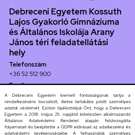
Debreceni Egyetem Kossuth
Lajos Gyakorló Gimnáziuma
és Általános Iskolája Arany
János téri feladatellátási
hely
Telefonszám
+36 52 512 900
Email
arany.titkarsag@arany-alt.unideb.hu
A Debreceni Egyetem kiemelt fontosságúnak tartja a
rendelkezésére bocsátott, illetve birtokába jutott személyes
Cím
adatok védelmét. Ezúton tájékoztatjuk Önt, hogy a Debreceni
Egyetem a 2018. május 25. napjától kötelezően alkalmazandó
4026 Debrecen, Arany János tér 1.
Általános Adatvédelmi Rendelet alapján felülvizsgálta
folyamatait és beépítette a GDPR előírásait az adatkezelési és
adatvédelmi tevékenységébe. A felhasználók személyes