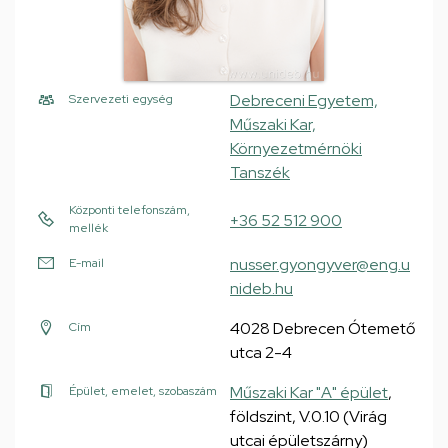
Debreceni Egyetem,
Szervezeti egység
Műszaki Kar,
Környezetmérnöki
Tanszék
Központi telefonszám,
+36 52 512 900
mellék
nusser.gyongyver@eng.u
E-mail
nideb.hu
4028 Debrecen Ótemető
Cím
utca 2-4
Műszaki Kar "A" épület
,
Épület, emelet, szobaszám
földszint, V.0.10 (Virág
utcai épületszárny)