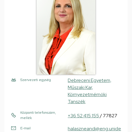
Debreceni Egyetem,
Szervezeti egység
Műszaki Kar,
Környezetmérnöki
Tanszék
Központi telefonszám,
+36 52 415 155
/ 77827
mellék
halaszneandi@eng.unide
E-mail