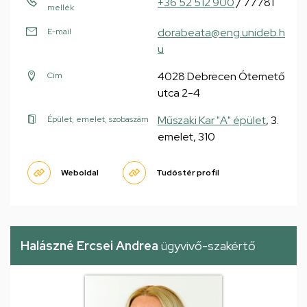
+36 52 512 900
/ 77781
mellék
dorabeata@eng.unideb.h
E-mail
u
4028 Debrecen Ótemető
Cím
utca 2-4
Műszaki Kar "A" épület
, 3.
Épület, emelet, szobaszám
emelet, 310
Weboldal
Tudóstér profil
Halászné Ercsei Andrea
ügyvivő-szakértő