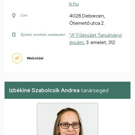
b.hu
4028 Debrecen,
Cím
Ótemető utca 2.
"A" Főépület Tanulmányi
Épület, emelet, szobaszám
épület
, 3. emelet, 312
Weboldal
Izbékiné Szabolcsik Andrea
tanársegéd