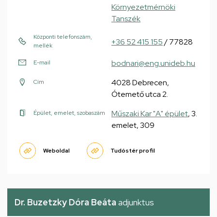
Környezetmérnöki
Tanszék
Központi telefonszám,
+36 52 415 155
/ 77828
mellék
bodnari@eng.unideb.hu
E-mail
4028 Debrecen,
Cím
Ótemető utca 2.
Műszaki Kar "A" épület
, 3.
Épület, emelet, szobaszám
emelet, 309
Weboldal
Tudóstér profil
Dr. Buzetzky Dóra Beáta
adjunktus