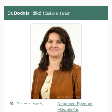
Dr. Bodnár Ildikó
főiskolai tanár
Debreceni Egyetem,
Szervezeti egység
Műszaki Kar,