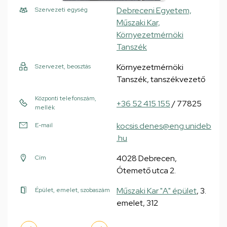
Debreceni Egyetem,
Szervezeti egység
Műszaki Kar,
Környezetmérnöki
Tanszék
Környezetmérnöki
Szervezet, beosztás
Tanszék, tanszékvezető
Központi telefonszám,
+36 52 415 155
/ 77825
mellék
kocsis.denes@eng.unideb
E-mail
.hu
4028 Debrecen,
Cím
Ótemető utca 2.
Műszaki Kar "A" épület
, 3.
Épület, emelet, szobaszám
emelet, 312