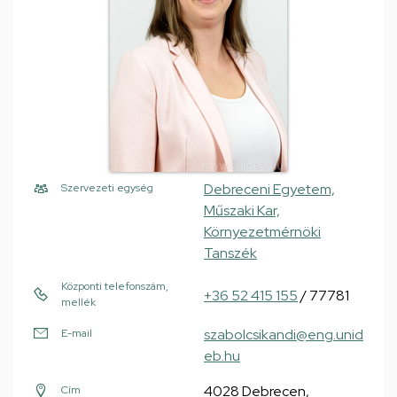
Debreceni Egyetem,
Szervezeti egység
Műszaki Kar,
Környezetmérnöki
Tanszék
Központi telefonszám,
+36 52 415 155
/ 77781
mellék
szabolcsikandi@eng.unid
E-mail
eb.hu
4028 Debrecen,
Cím