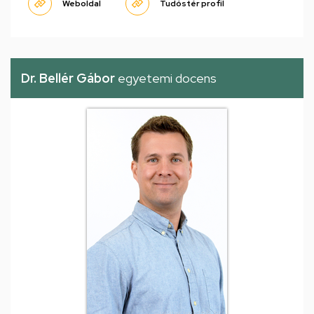
Weboldal
Tudóstér profil
Dr. Bellér Gábor
egyetemi docens