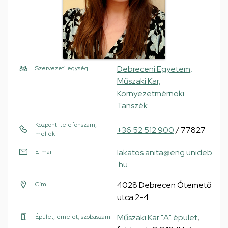
Debreceni Egyetem,
Szervezeti egység
Műszaki Kar,
Környezetmérnöki
Tanszék
Központi telefonszám,
+36 52 512 900
/ 77827
mellék
lakatos.anita@eng.unideb
E-mail
.hu
4028 Debrecen Ótemető
Cím
utca 2-4
Műszaki Kar "A" épület
,
Épület, emelet, szobaszám