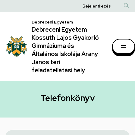
Telefonkönyv
Ugrás
Anonim
Bejelentkezés
a
|
Felhasználói
tartalomra
Debreceni Egyetem
Debreceni
fiók
Debreceni Egyetem
Egyetem
menüje
Kossuth Lajos Gyakorló
Kossuth
Gimnáziuma és
Általános Iskolája Arany
Lajos
János téri
Gyakorló
feladatellátási hely
Gimnáziuma
és
Általános
Telefonkönyv
Iskolája
Arany
János