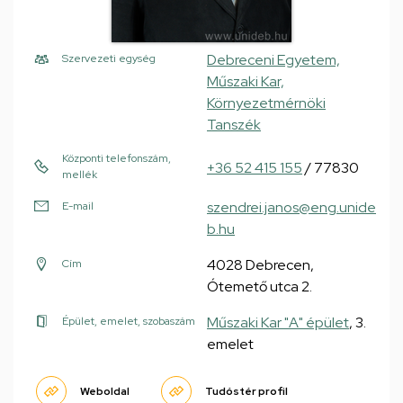
Debreceni Egyetem,
Szervezeti egység
Műszaki Kar,
Környezetmérnöki
Tanszék
Központi telefonszám,
+36 52 415 155
/ 77830
mellék
szendrei.janos@eng.unide
E-mail
b.hu
4028 Debrecen,
Cím
Ótemető utca 2.
Műszaki Kar "A" épület
, 3.
Épület, emelet, szobaszám
emelet
Weboldal
Tudóstér profil