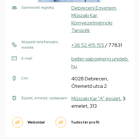
Debreceni Egyetem,
Szervezeti egység
Műszaki Kar,
Környezetmérnöki
Tanszék
Központi telefonszám,
+36 52 415 155
/ 77831
mellék
beller.gabor@eng.unideb.
E-mail
hu
4028 Debrecen,
Cím
Ótemető utca 2.
Műszaki Kar "A" épület
, 3.
Épület, emelet, szobaszám
emelet, 313
Weboldal
Tudóstér profil