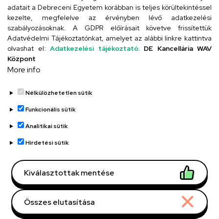
adatait a Debreceni Egyetem korábban is teljes körültekintéssel
Szervezeti telefonkönyv
kezelte, megfelelve az érvényben lévő adatkezelési
szabályozásoknak. A GDPR előírásait követve frissítettük
Adatvédelmi Tájékoztatónkat, amelyet az alábbi linkre kattintva
olvashat el:
Adatkezelési tájékoztató.
DE Kancellária WAV
UD telefonkönyv
Központ
More info
Nélkülözhetetlen sütik
Funkcionális sütik
Analitikai sütik
Adatvédelem
Adatvédelem
Hirdetési sütik
Régi oldal
Kiválasztottak mentése
Technikai információk
Összes elutasítása
Copyright © 2026 Unideb