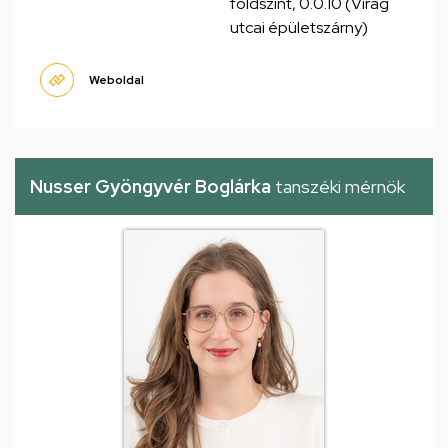
földszint, 0.0.10 (Virág
utcai épületszárny)
Weboldal
Nusser Gyöngyvér Boglárka
tanszéki mérnök