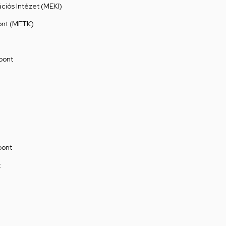
ációs Intézet (MEKI)
ont (METK)
pont
pont
t