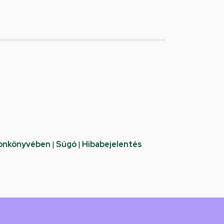
fonkönyvében
|
Súgó
|
Hibabejelentés