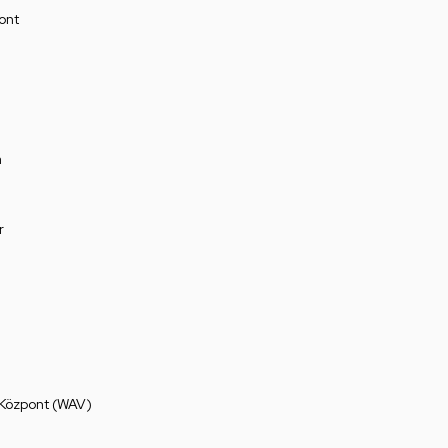
ont
a
r
 Központ (WAV)