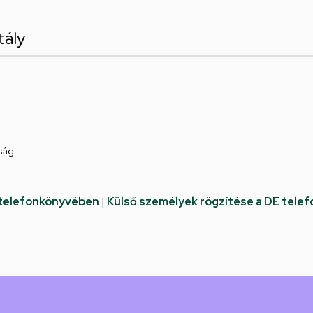
tály
ság
 telefonkönyvében
|
Külső személyek rögzítése a DE tele