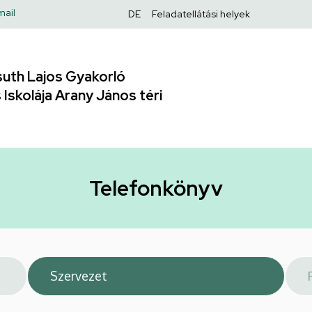
Felső
mail
DE
Feladatellátási helyek
navigáció
uth Lajos Gyakorló
Iskolája Arany János téri
Telefonkönyv