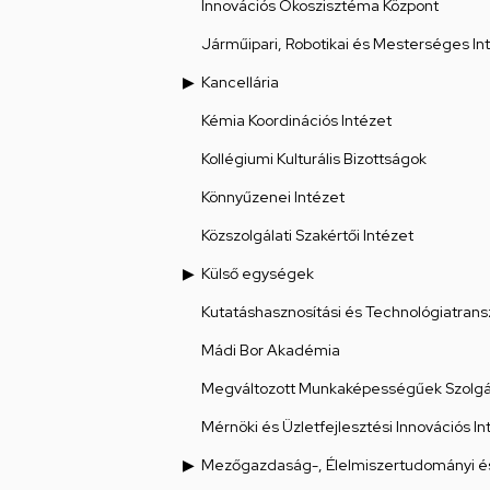
Innovációs Ökoszisztéma Központ
Járműipari, Robotikai és Mesterséges Int
Kancellária
Kémia Koordinációs Intézet
Kollégiumi Kulturális Bizottságok
Könnyűzenei Intézet
Közszolgálati Szakértői Intézet
Külső egységek
Kutatáshasznosítási és Technológiatrans
Mádi Bor Akadémia
Megváltozott Munkaképességűek Szolgál
Mérnöki és Üzletfejlesztési Innovációs In
Mezőgazdaság-, Élelmiszertudományi és