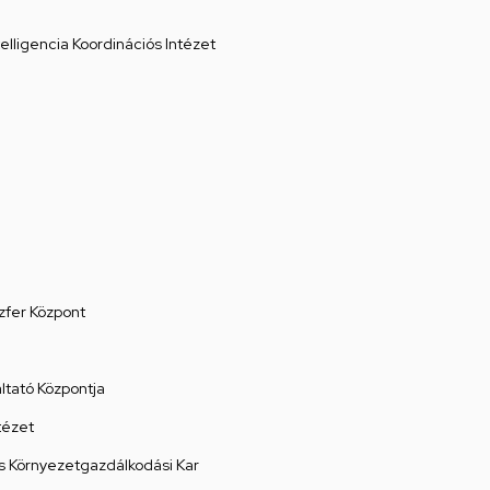
elligencia Koordinációs Intézet
zfer Központ
tató Központja
tézet
 Környezetgazdálkodási Kar