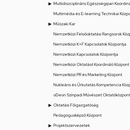
Multidiszciplináris Egészségipari Koordin
Multimédia és E-learning Technikai Közp
Műszaki Kar
Nemzetközi Felsőoktatási Rangsorok Köz
Nemzetközi K+F Kapcsolatok Központja
Nemzetközi Kapcsolatok Központja
Nemzetközi Oktatást Koordináló Központ
Nemzetközi PR és Marketing Központ
Nukleáris és Űrkutatás Kompetencia Köz
oDeon Színpadi Művészet Oktatóközpon
Oktatási Főigazgatóság
Pedagógusképző Központ
Projektszervezetek