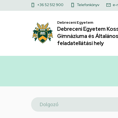
Telefonkönyv
Ugrás
Felső
+36 52 512 900
Telefonkönyv
e-
a
|
kapcsolat
tartalomra
Debreceni Egyetem
menü
Debreceni
Debreceni Egyetem Koss
Gimnáziuma és Általános 
Egyetem
feladatellátási hely
Kossuth
Lajos
Gyakorló
Gimnáziuma
és
Általános