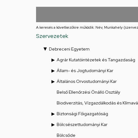
Iskolája
Arany
János
A keresés a következőkre működik: Név, Munkahely (szervez
Szervezetek
téri
Debreceni Egyetem
feladatellátási
Agrár Kutatóintézetek és Tangazdaság
hely
Állam- és Jogtudományi Kar
Általános Orvostudományi Kar
Belső Ellenőrzési Önálló Osztály
Biodiverzitás, Vízgazdálkodás és Klímav
Biztonsági Főigazgatóság
Bölcsészettudományi Kar
Bölcsőde