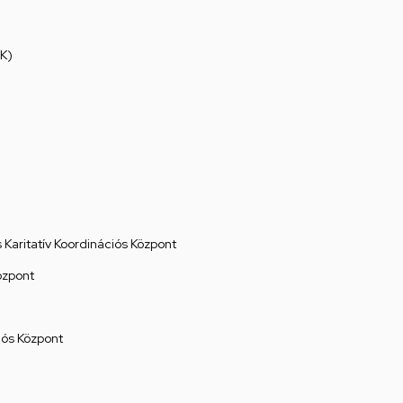
K)
Karitatív Koordinációs Központ
özpont
ós Központ