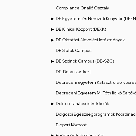
Compliance Önálló Osztály
DE Egyetemi és Nemzeti Könyvtár (DEEN
DE Klinikai Központ (DEKK)
DE Oktatási-Nevelési Intézmények
DE Siófok Campus
DE Szolnok Campus (DE-SZC)
DE-Botanikus kert
Debreceni Egyetem Katasztrófaorvosi és 
Debreceni Egyetem M. Tóth Ildikó Sajtók
Doktori Tanácsok és Iskolák
Dolgozói Egészségprogramok Koordináci
E-sport Központ
Egészségtudományi Kar