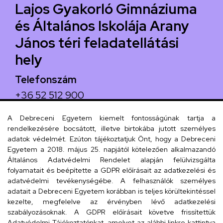
Lajos Gyakorló Gimnáziuma
és Általános Iskolája Arany
János téri feladatellátási
hely
Telefonszám
+36 52 512 900
Email
A Debreceni Egyetem kiemelt fontosságúnak tartja a
arany.titkarsag@arany-alt.unideb.hu
rendelkezésére bocsátott, illetve birtokába jutott személyes
adatok védelmét. Ezúton tájékoztatjuk Önt, hogy a Debreceni
Cím
Egyetem a 2018. május 25. napjától kötelezően alkalmazandó
Általános Adatvédelmi Rendelet alapján felülvizsgálta
4026 Debrecen, Arany János tér 1.
folyamatait és beépítette a GDPR előírásait az adatkezelési és
adatvédelmi tevékenységébe. A felhasználók személyes
adatait a Debreceni Egyetem korábban is teljes körültekintéssel
kezelte, megfelelve az érvényben lévő adatkezelési
Szervezeti telefonkönyv
szabályozásoknak. A GDPR előírásait követve frissítettük
Adatvédelmi Tájékoztatónkat, amelyet az alábbi linkre kattintva