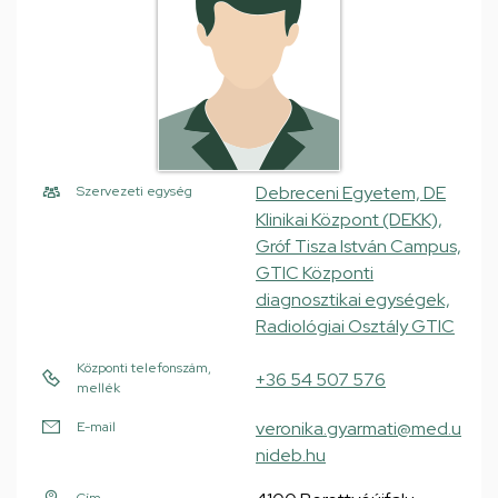
Debreceni Egyetem, DE
Szervezeti egység
Klinikai Központ (DEKK),
Gróf Tisza István Campus,
GTIC Központi
diagnosztikai egységek,
Radiológiai Osztály GTIC
Központi telefonszám,
+36 54 507 576
mellék
veronika.gyarmati@med.u
E-mail
nideb.hu