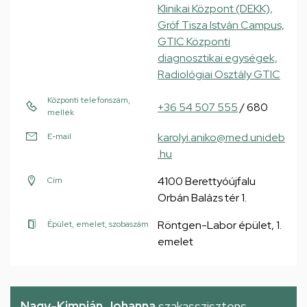
Klinikai Központ (DEKK),
Gróf Tisza István Campus,
GTIC Központi
diagnosztikai egységek,
Radiológiai Osztály GTIC
Központi telefonszám,
+36 54 507 555
/ 680
mellék
karolyi.aniko@med.unideb
E-mail
.hu
4100 Berettyóújfalu
Cím
Orbán Balázs tér 1.
Röntgen-Labor épület, 1.
Épület, emelet, szobaszám
emelet
Nagy-Kimpián Johanna
szakasszisztens