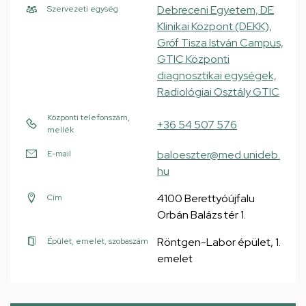
Debreceni Egyetem, DE
Szervezeti egység
Klinikai Központ (DEKK),
Gróf Tisza István Campus,
GTIC Központi
diagnosztikai egységek,
Radiológiai Osztály GTIC
Központi telefonszám,
+36 54 507 576
mellék
baloeszter@med.unideb.
E-mail
hu
4100 Berettyóújfalu
Cím
Orbán Balázs tér 1.
Röntgen-Labor épület, 1.
Épület, emelet, szobaszám
emelet