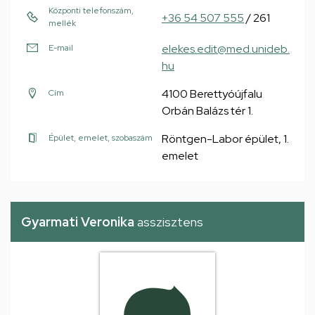
Központi telefonszám,
+36 54 507 555
/ 261
mellék
elekes.edit@med.unideb.
E-mail
hu
4100 Berettyóújfalu
Cím
Orbán Balázs tér 1.
Röntgen-Labor épület, 1.
Épület, emelet, szobaszám
emelet
Gyarmati Veronika
asszisztens