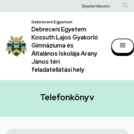
Telefonkönyv
Ugrás
Anonim
Bejelentkezés
a
|
Felhasználói
tartalomra
Debreceni Egyetem
Debreceni
fiók
Debreceni Egyetem
Egyetem
menüje
Kossuth Lajos Gyakorló
Kossuth
Gimnáziuma és
Általános Iskolája Arany
Lajos
János téri
Gyakorló
feladatellátási hely
Gimnáziuma
és
Általános
Telefonkönyv
Iskolája
Arany
János