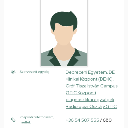
Debreceni Egyetem, DE
Szervezeti egység
Klinikai Központ (DEKK),
Gróf Tisza István Campus,
GTIC Központi
diagnosztikai egységek,
Radiológiai Osztály GTIC
Központi telefonszám,
+36 54 507 555
/ 680
mellék