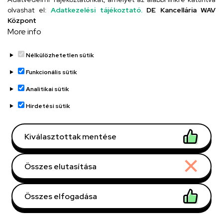
olvashat el:
Adatkezelési tájékoztató.
DE Kancellária WAV
Központ
UD telefonkönyv
More info
Nélkülözhetetlen sütik
Funkcionális sütik
Analitikai sütik
Hirdetési sütik
Adatvédelem
Adatvédelem
Kiválasztottak mentése
Régi oldal
Technikai információk
Összes elutasítása
Copyright © 2026 Unideb
Összes elfogadása
Withdraw consent