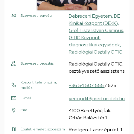
Debreceni Egyetem, DE
Szervezeti egység
Klinikai Központ (DEKK),
Gróf Tisza István Campus,
GTIC Központi
diagnosztikai egységek,
Radiológiai Osztály GTIC
Radiológiai Osztály GTIC,
Szervezet, beosztás
osztályvezető asszisztens
Központi telefonszám,
+36 54 507 555
/ 625
mellék
vero.judit@med.unideb.hu
E-mail
4100 Berettyóújfalu
Cím
Orbán Balázs tér 1.
Röntgen-Labor épület, 1.
Épület, emelet, szobaszám