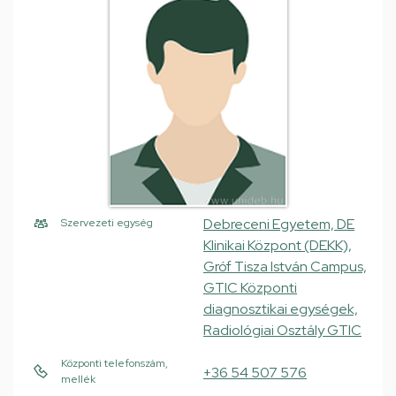
Debreceni Egyetem, DE
Szervezeti egység
Klinikai Központ (DEKK),
Gróf Tisza István Campus,
GTIC Központi
diagnosztikai egységek,
Radiológiai Osztály GTIC
Központi telefonszám,
+36 54 507 576
mellék