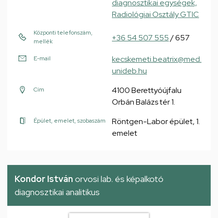
diagnosztikai egységek,
Radiológiai Osztály GTIC
Központi telefonszám,
+36 54 507 555
/ 657
mellék
kecskemeti.beatrix@med.
E-mail
unideb.hu
4100 Berettyóújfalu
Cím
Orbán Balázs tér 1.
Röntgen-Labor épület, 1.
Épület, emelet, szobaszám
emelet
Kondor István
orvosi lab. és képalkotó
diagnosztikai analitikus