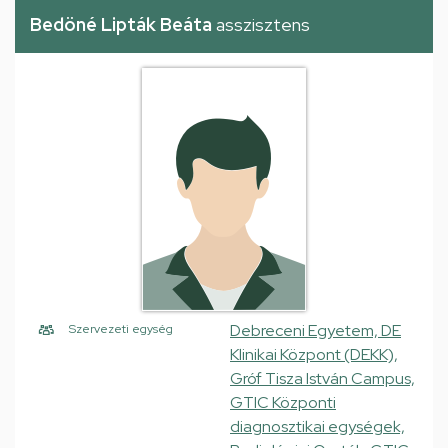
Bedöné Lipták Beáta
asszisztens
Debreceni Egyetem, DE
Szervezeti egység
Klinikai Központ (DEKK),
Gróf Tisza István Campus,
GTIC Központi
diagnosztikai egységek,