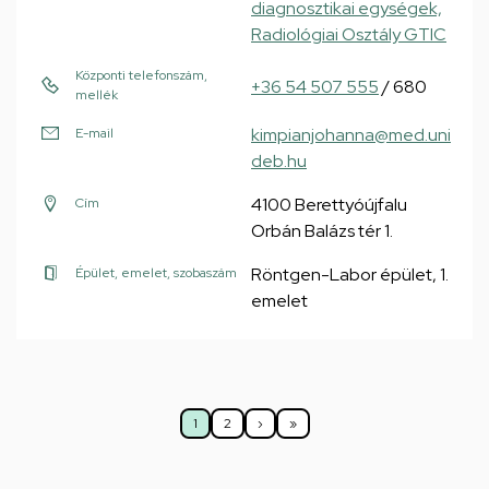
diagnosztikai egységek,
Radiológiai Osztály GTIC
Központi telefonszám,
+36 54 507 555
/ 680
mellék
kimpianjohanna@med.uni
E-mail
deb.hu
4100 Berettyóújfalu
Cím
Orbán Balázs tér 1.
Röntgen-Labor épület, 1.
Épület, emelet, szobaszám
emelet
Oldalszámozás
1
2
›
»
Jelenlegi
Oldal
Következő
Utolsó
oldal
oldal
oldal