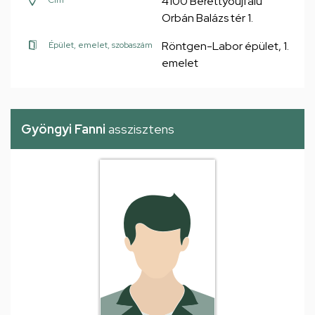
4100 Berettyóújfalu
Cím
Orbán Balázs tér 1.
Röntgen-Labor épület, 1.
Épület, emelet, szobaszám
emelet
Gyöngyi Fanni
asszisztens