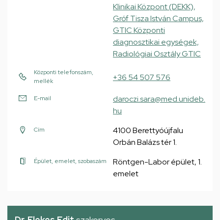
Klinikai Központ (DEKK),
Gróf Tisza István Campus,
GTIC Központi
diagnosztikai egységek,
Radiológiai Osztály GTIC
Központi telefonszám,
+36 54 507 576
mellék
daroczi.sara@med.unideb.
E-mail
hu
4100 Berettyóújfalu
Cím
Orbán Balázs tér 1.
Röntgen-Labor épület, 1.
Épület, emelet, szobaszám
emelet
Dr. Elekes Edit
szakorvos