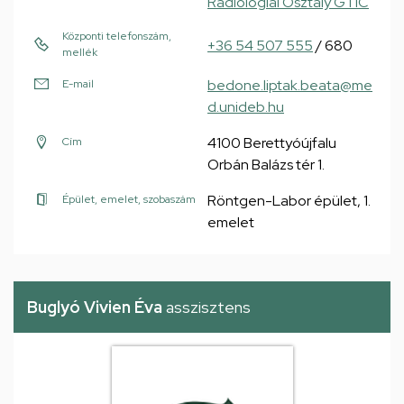
Radiológiai Osztály GTIC
Központi telefonszám,
+36 54 507 555
/ 680
mellék
bedone.liptak.beata@me
E-mail
d.unideb.hu
4100 Berettyóújfalu
Cím
Orbán Balázs tér 1.
Röntgen-Labor épület, 1.
Épület, emelet, szobaszám
emelet
Buglyó Vivien Éva
asszisztens