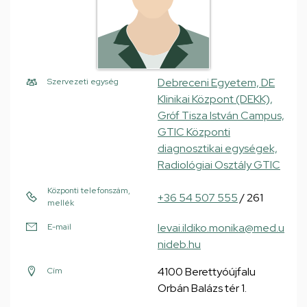
Debreceni Egyetem, DE
Szervezeti egység
Klinikai Központ (DEKK),
Gróf Tisza István Campus,
GTIC Központi
diagnosztikai egységek,
Radiológiai Osztály GTIC
Központi telefonszám,
+36 54 507 555
/ 261
mellék
levai.ildiko.monika@med.u
E-mail
nideb.hu
4100 Berettyóújfalu
Cím
Orbán Balázs tér 1.