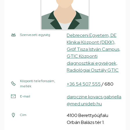
Debreceni Egyetem, DE
Szervezeti egység
Klinikai Központ (DEKK),
Gróf Tisza István Campus,
GTIC Központi
diagnosztikai egységek,
Radiológiai Osztály GTIC
Központi telefonszám,
+36 54 507 555
/ 680
mellék
daroczine.kovacs.gabriella
E-mail
@med.unideb.hu
4100 Berettyóújfalu
Cím
Orbán Balázs tér 1.