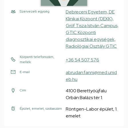
Debreceni Egyetem, DE
Szervezeti egység
Klinikai Központ (DEKK),
Gróf Tisza István Campus,
GTIC Központi
diagnosztikai egységek,
Radiológiai Osztály GTIC
Központi telefonszám,
+36 54 507 576
mellék
abrudan.fanni@med.unid
E-mail
eb.hu
4100 Berettyóújfalu
Cím
Orbán Balázs tér 1.
Röntgen-Labor épület, 1.
Épület, emelet, szobaszám
emelet