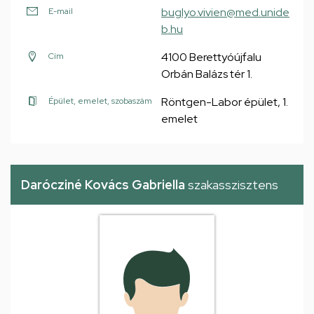
buglyo.vivien@med.unide
E-mail
b.hu
4100 Berettyóújfalu
Cím
Orbán Balázs tér 1.
Röntgen-Labor épület, 1.
Épület, emelet, szobaszám
emelet
Darócziné Kovács Gabriella
szakasszisztens