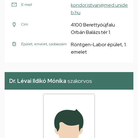
kondor.istvan@med.unide
E-mail
b.hu
4100 Berettyóújfalu
Cím
Orbán Balázs tér 1.
Röntgen-Labor épület, 1.
Épület, emelet, szobaszám
emelet
Dr. Lévai Ildikó Mónika
szakorvos