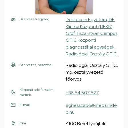
Debreceni Egyetem, DE
Szervezeti egység
Klinikai Központ (DEKK),
Gróf Tisza István Campus,
GTIC Központi
diagnosztikai egységek,
Radiológiai Osztály GTIC
Radiológiai Osztály GTIC,
Szervezet, beosztás
mb. osztályvezető
főorvos
Központi telefonszám,
+36 54 507 527
mellék
agnesszabo@med.unide
E-mail
b.hu
4100 Berettyóújfalu
Cím