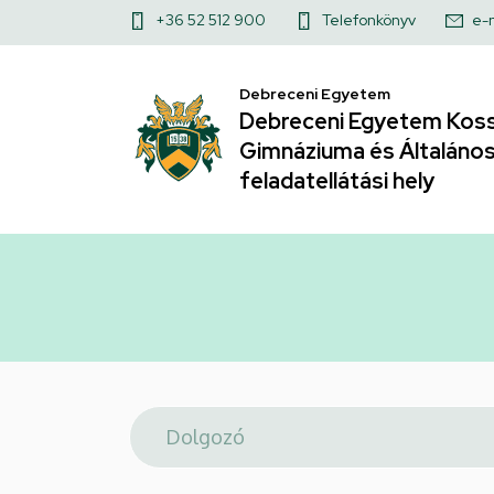
Telefonkönyv
Ugrás
Felső
+36 52 512 900
Telefonkönyv
e-
a
|
kapcsolat
tartalomra
Debreceni Egyetem
menü
Debreceni
Debreceni Egyetem Koss
Gimnáziuma és Általános 
Egyetem
feladatellátási hely
Kossuth
Lajos
Gyakorló
Gimnáziuma
és
Általános