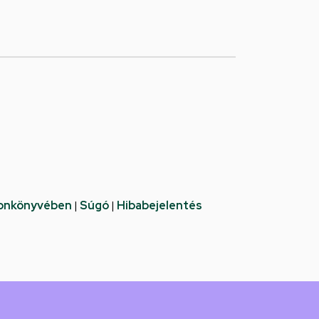
fonkönyvében
|
Súgó
|
Hibabejelentés