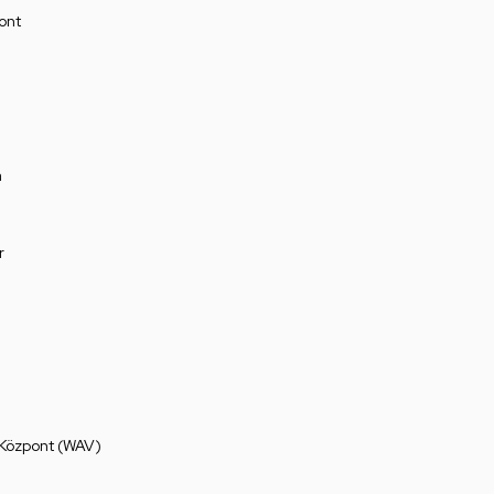
ont
a
r
 Központ (WAV)