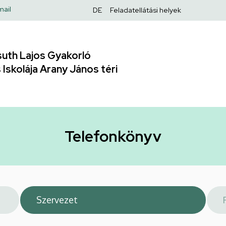
Felső
mail
DE
Feladatellátási helyek
navigáció
uth Lajos Gyakorló
Iskolája Arany János téri
Telefonkönyv