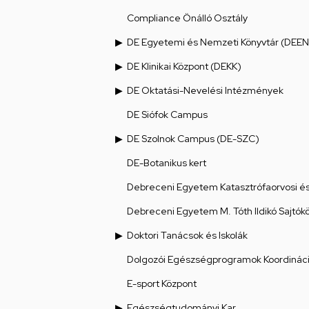
Compliance Önálló Osztály
DE Egyetemi és Nemzeti Könyvtár (DEEN
DE Klinikai Központ (DEKK)
DE Oktatási-Nevelési Intézmények
DE Siófok Campus
DE Szolnok Campus (DE-SZC)
DE-Botanikus kert
Debreceni Egyetem Katasztrófaorvosi és 
Debreceni Egyetem M. Tóth Ildikó Sajtók
Doktori Tanácsok és Iskolák
Dolgozói Egészségprogramok Koordináci
E-sport Központ
Egészségtudományi Kar