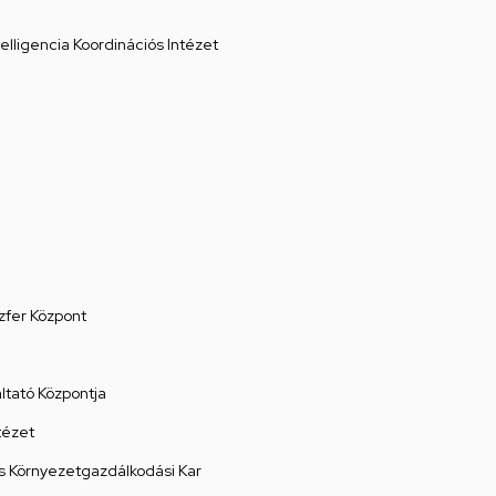
elligencia Koordinációs Intézet
zfer Központ
tató Központja
tézet
 Környezetgazdálkodási Kar