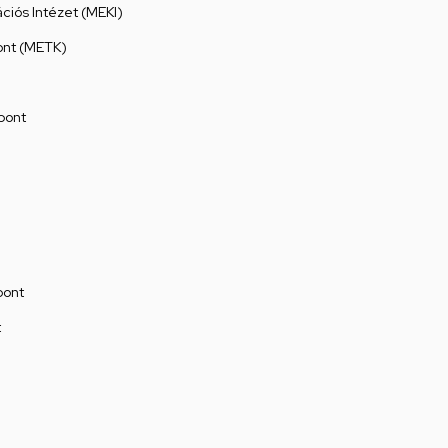
ációs Intézet (MEKI)
ont (METK)
pont
pont
t