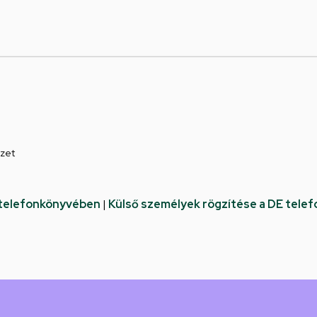
ézet
 telefonkönyvében
|
Külső személyek rögzítése a DE tele