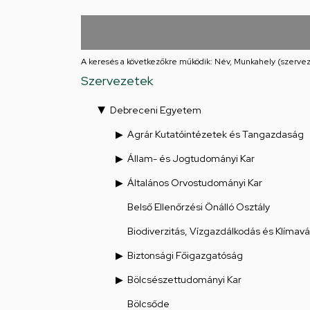
Iskolája
Arany
János
A keresés a következőkre működik: Név, Munkahely (szervez
Szervezetek
téri
Debreceni Egyetem
feladatellátási
Agrár Kutatóintézetek és Tangazdaság
hely
Állam- és Jogtudományi Kar
Általános Orvostudományi Kar
Belső Ellenőrzési Önálló Osztály
Biodiverzitás, Vízgazdálkodás és Klímav
Biztonsági Főigazgatóság
Bölcsészettudományi Kar
Bölcsőde