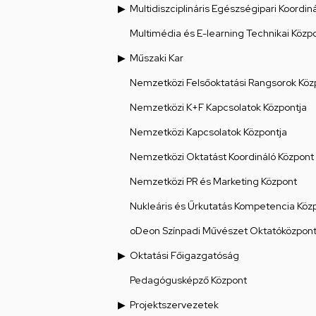
Multidiszciplináris Egészségipari Koordin
Multimédia és E-learning Technikai Közp
Műszaki Kar
Nemzetközi Felsőoktatási Rangsorok Köz
Nemzetközi K+F Kapcsolatok Központja
Nemzetközi Kapcsolatok Központja
Nemzetközi Oktatást Koordináló Központ
Nemzetközi PR és Marketing Központ
Nukleáris és Űrkutatás Kompetencia Köz
oDeon Színpadi Művészet Oktatóközpon
Oktatási Főigazgatóság
Pedagógusképző Központ
Projektszervezetek