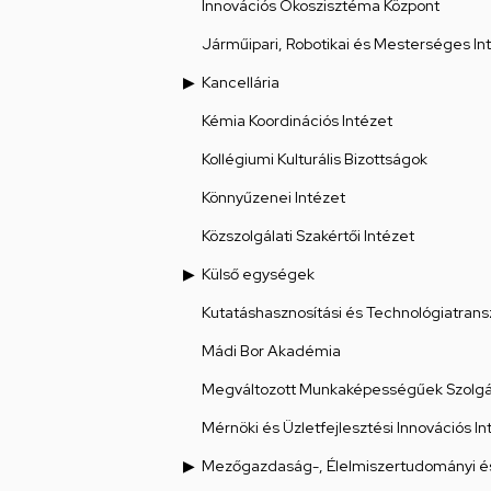
Innovációs Ökoszisztéma Központ
Járműipari, Robotikai és Mesterséges Int
Kancellária
Kémia Koordinációs Intézet
Kollégiumi Kulturális Bizottságok
Könnyűzenei Intézet
Közszolgálati Szakértői Intézet
Külső egységek
Kutatáshasznosítási és Technológiatrans
Mádi Bor Akadémia
Megváltozott Munkaképességűek Szolgál
Mérnöki és Üzletfejlesztési Innovációs In
Mezőgazdaság-, Élelmiszertudományi és