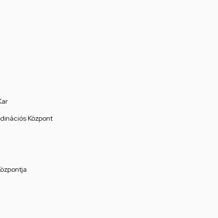
Kar
rdinációs Központ
Központja