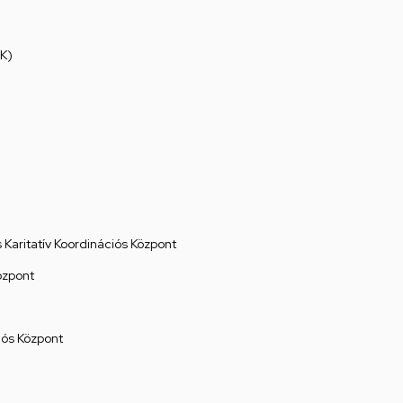
K)
Karitatív Koordinációs Központ
özpont
ós Központ