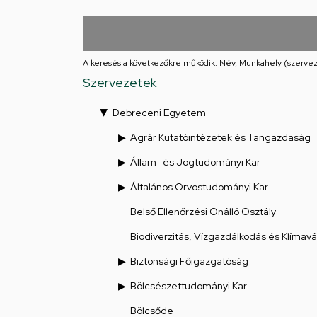
Iskolája
Arany
János
A keresés a következőkre működik: Név, Munkahely (szervez
Szervezetek
téri
Debreceni Egyetem
feladatellátási
Agrár Kutatóintézetek és Tangazdaság
hely
Állam- és Jogtudományi Kar
Általános Orvostudományi Kar
Belső Ellenőrzési Önálló Osztály
Biodiverzitás, Vízgazdálkodás és Klímav
Biztonsági Főigazgatóság
Bölcsészettudományi Kar
Bölcsőde