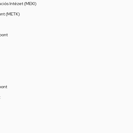
ációs Intézet (MEKI)
ont (METK)
pont
pont
t