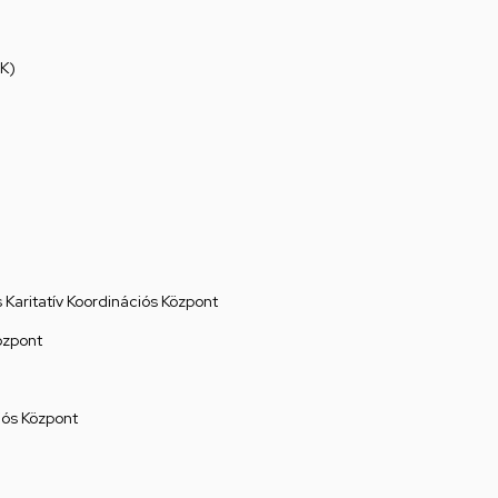
K)
Karitatív Koordinációs Központ
özpont
ós Központ