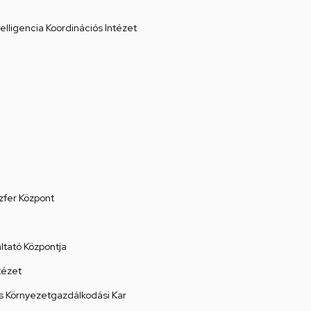
elligencia Koordinációs Intézet
zfer Központ
tató Központja
tézet
 Környezetgazdálkodási Kar