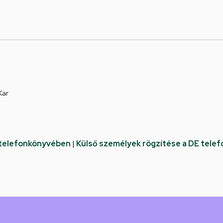
Kar
 telefonkönyvében
|
Külső személyek rögzítése a DE tele