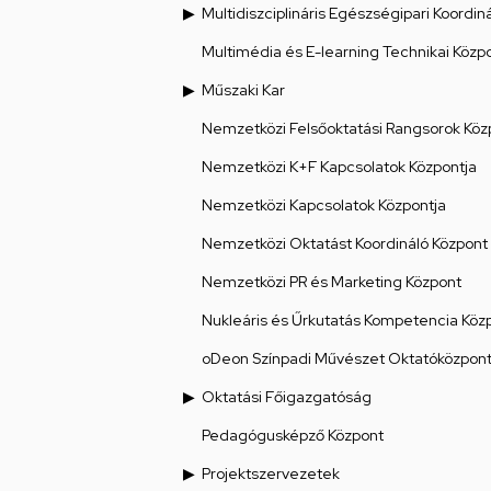
Multidiszciplináris Egészségipari Koordin
Multimédia és E-learning Technikai Közp
Műszaki Kar
Nemzetközi Felsőoktatási Rangsorok Köz
Nemzetközi K+F Kapcsolatok Központja
Nemzetközi Kapcsolatok Központja
Nemzetközi Oktatást Koordináló Központ
Nemzetközi PR és Marketing Központ
Nukleáris és Űrkutatás Kompetencia Köz
oDeon Színpadi Művészet Oktatóközpon
Oktatási Főigazgatóság
Pedagógusképző Központ
Projektszervezetek