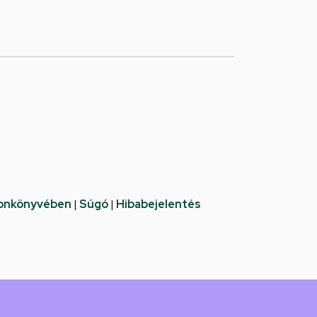
fonkönyvében
|
Súgó
|
Hibabejelentés