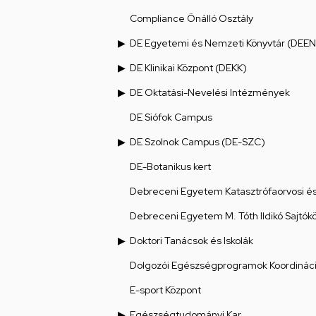
Compliance Önálló Osztály
DE Egyetemi és Nemzeti Könyvtár (DEEN
DE Klinikai Központ (DEKK)
DE Oktatási-Nevelési Intézmények
DE Siófok Campus
DE Szolnok Campus (DE-SZC)
DE-Botanikus kert
Debreceni Egyetem Katasztrófaorvosi és 
Debreceni Egyetem M. Tóth Ildikó Sajtók
Doktori Tanácsok és Iskolák
Dolgozói Egészségprogramok Koordináci
E-sport Központ
Egészségtudományi Kar