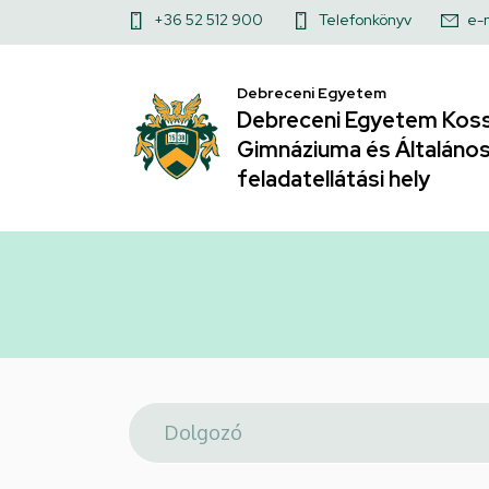
Telefonkönyv
Ugrás
Felső
+36 52 512 900
Telefonkönyv
e-
a
|
kapcsolat
tartalomra
Debreceni Egyetem
menü
Debreceni
Debreceni Egyetem Koss
Gimnáziuma és Általános 
Egyetem
feladatellátási hely
Kossuth
Lajos
Gyakorló
Gimnáziuma
és
Általános