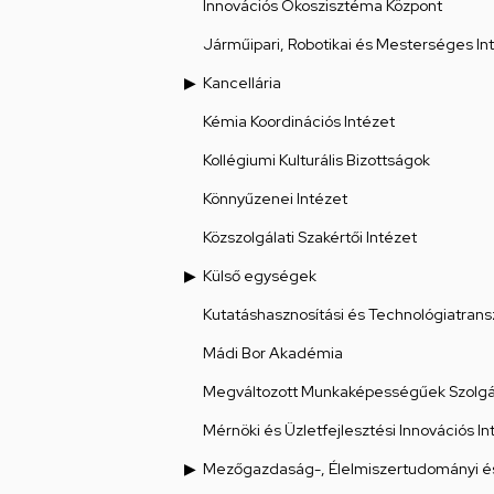
Innovációs Ökoszisztéma Központ
Járműipari, Robotikai és Mesterséges Int
Kancellária
Kémia Koordinációs Intézet
Kollégiumi Kulturális Bizottságok
Könnyűzenei Intézet
Közszolgálati Szakértői Intézet
Külső egységek
Kutatáshasznosítási és Technológiatrans
Mádi Bor Akadémia
Megváltozott Munkaképességűek Szolgál
Mérnöki és Üzletfejlesztési Innovációs In
Mezőgazdaság-, Élelmiszertudományi és