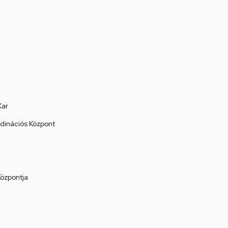
Kar
rdinációs Központ
Központja