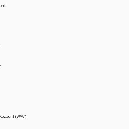
ont
a
r
 Központ (WAV)