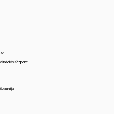
Kar
rdinációs Központ
Központja