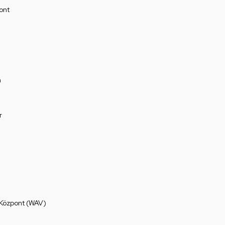
ont
a
r
 Központ (WAV)