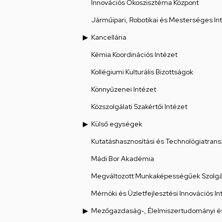
Innovációs Ökoszisztéma Központ
Járműipari, Robotikai és Mesterséges Int
Kancellária
Kémia Koordinációs Intézet
Kollégiumi Kulturális Bizottságok
Könnyűzenei Intézet
Közszolgálati Szakértői Intézet
Külső egységek
Kutatáshasznosítási és Technológiatrans
Mádi Bor Akadémia
Megváltozott Munkaképességűek Szolgál
Mérnöki és Üzletfejlesztési Innovációs In
Mezőgazdaság-, Élelmiszertudományi és