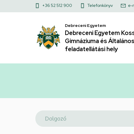
Telefonkönyv
Ugrás
Felső
+36 52 512 900
Telefonkönyv
e-
a
|
kapcsolat
tartalomra
Debreceni Egyetem
menü
Debreceni
Debreceni Egyetem Koss
Gimnáziuma és Általános 
Egyetem
feladatellátási hely
Kossuth
Lajos
Gyakorló
Gimnáziuma
és
Általános