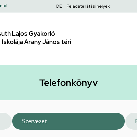
Felső
mail
DE
Feladatellátási helyek
navigáció
uth Lajos Gyakorló
Iskolája Arany János téri
Telefonkönyv