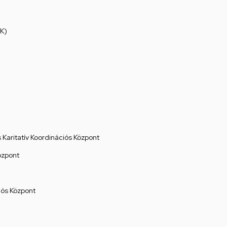
K)
Karitatív Koordinációs Központ
özpont
ós Központ