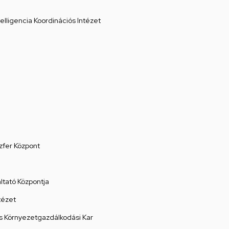
elligencia Koordinációs Intézet
zfer Központ
tató Központja
tézet
 Környezetgazdálkodási Kar