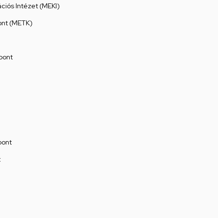
ációs Intézet (MEKI)
ont (METK)
pont
pont
t