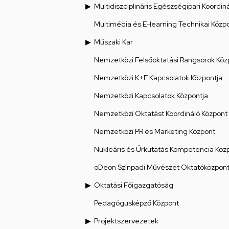
Multidiszciplináris Egészségipari Koordin
Multimédia és E-learning Technikai Közp
Műszaki Kar
Nemzetközi Felsőoktatási Rangsorok Köz
Nemzetközi K+F Kapcsolatok Központja
Nemzetközi Kapcsolatok Központja
Nemzetközi Oktatást Koordináló Központ
Nemzetközi PR és Marketing Központ
Nukleáris és Űrkutatás Kompetencia Köz
oDeon Színpadi Művészet Oktatóközpon
Oktatási Főigazgatóság
Pedagógusképző Központ
Projektszervezetek