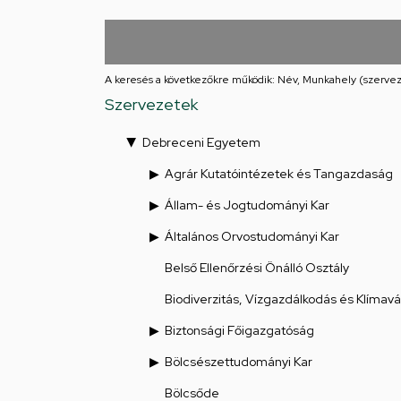
Iskolája
Arany
János
A keresés a következőkre működik: Név, Munkahely (szervez
Szervezetek
téri
Debreceni Egyetem
feladatellátási
Agrár Kutatóintézetek és Tangazdaság
hely
Állam- és Jogtudományi Kar
Általános Orvostudományi Kar
Belső Ellenőrzési Önálló Osztály
Biodiverzitás, Vízgazdálkodás és Klímav
Biztonsági Főigazgatóság
Bölcsészettudományi Kar
Bölcsőde