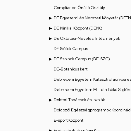
Compliance Önálló Osztály
DE Egyetemi és Nemzeti Könyvtár (DEEN
DE Klinikai Központ (DEKK)
DE Oktatási-Nevelési Intézmények
DE Siófok Campus
DE Szolnok Campus (DE-SZC)
DE-Botanikus kert
Debreceni Egyetem Katasztrófaorvosi és 
Debreceni Egyetem M. Tóth Ildikó Sajtók
Doktori Tanácsok és Iskolák
Dolgozói Egészségprogramok Koordináci
E-sport Központ
Egészségtudományi Kar