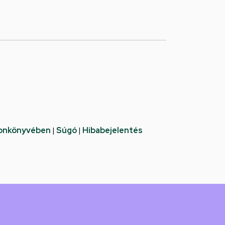
fonkönyvében
|
Súgó
|
Hibabejelentés