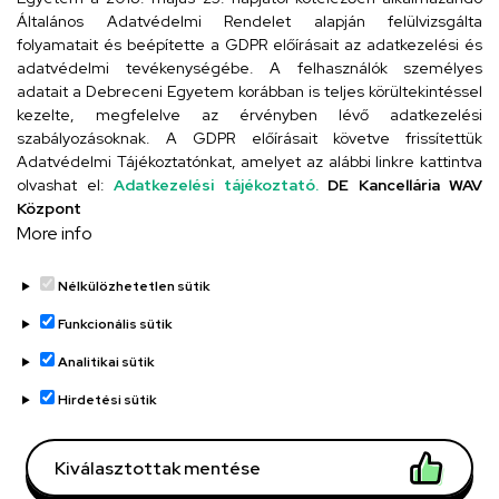
4026 Debrecen, Arany János tér 1.
Általános Adatvédelmi Rendelet alapján felülvizsgálta
folyamatait és beépítette a GDPR előírásait az adatkezelési és
adatvédelmi tevékenységébe. A felhasználók személyes
adatait a Debreceni Egyetem korábban is teljes körültekintéssel
Szervezeti telefonkönyv
kezelte, megfelelve az érvényben lévő adatkezelési
szabályozásoknak. A GDPR előírásait követve frissítettük
Adatvédelmi Tájékoztatónkat, amelyet az alábbi linkre kattintva
olvashat el:
Adatkezelési tájékoztató.
DE Kancellária WAV
UD telefonkönyv
Központ
More info
Nélkülözhetetlen sütik
Funkcionális sütik
Analitikai sütik
Adatvédelem
Adatvédelem
Hirdetési sütik
Régi oldal
Kiválasztottak mentése
Technikai információk