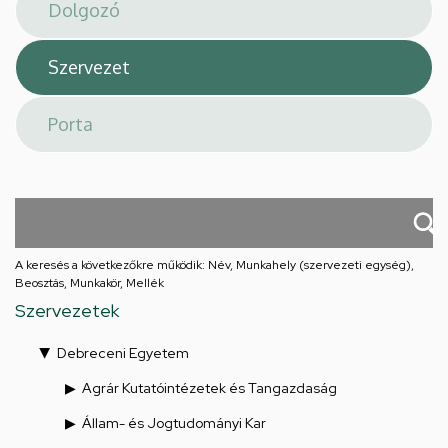
téri
feladatellátási
hely
A keresés a következőkre működik: Név, Munkahely (szervezeti egység),
Beosztás, Munkakör, Mellék
Szervezetek
Debreceni Egyetem
Agrár Kutatóintézetek és Tangazdaság
Állam- és Jogtudományi Kar