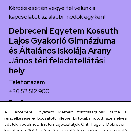
Kérdés esetén vegye fel velünk a
kapcsolatot az alábbi módok egyikén!
Debreceni Egyetem Kossuth
Lajos Gyakorló Gimnáziuma
és Általános Iskolája Arany
János téri feladatellátási
hely
Telefonszám
+36 52 512 900
Email
arany.titkarsag@arany-alt.unideb.hu
A Debreceni Egyetem kiemelt fontosságúnak tartja a
rendelkezésére bocsátott, illetve birtokába jutott személyes
Cím
adatok védelmét. Ezúton tájékoztatjuk Önt, hogy a Debreceni
Egyetem a 2018. május 25. napjától kötelezően alkalmazandó