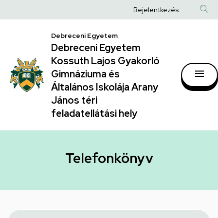
Telefonkönyv
Ugrás
Anonim
Bejelentkezés
a
|
Felhasználói
tartalomra
Debreceni Egyetem
Debreceni
fiók
Debreceni Egyetem
Egyetem
menüje
Kossuth Lajos Gyakorló
Kossuth
Gimnáziuma és
Általános Iskolája Arany
Lajos
János téri
Gyakorló
feladatellátási hely
Gimnáziuma
és
Általános
Telefonkönyv
Iskolája
Arany
János