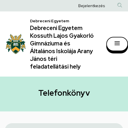
Telefonkönyv
Ugrás
Anonim
Bejelentkezés
a
|
Felhasználói
tartalomra
Debreceni Egyetem
Debreceni
fiók
Debreceni Egyetem
Egyetem
menüje
Kossuth Lajos Gyakorló
Kossuth
Gimnáziuma és
Általános Iskolája Arany
Lajos
János téri
Gyakorló
feladatellátási hely
Gimnáziuma
és
Általános
Telefonkönyv
Iskolája
Arany
János