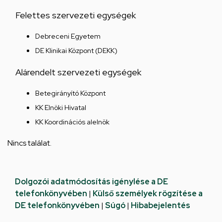
Felettes szervezeti egységek
Debreceni Egyetem
DE Klinikai Központ (DEKK)
Alárendelt szervezeti egységek
Betegirányító Központ
KK Elnöki Hivatal
KK Koordinációs alelnök
Nincs találat.
Dolgozói adatmódosítás igénylése a DE
telefonkönyvében
|
Külső személyek rögzítése a
DE telefonkönyvében
|
Súgó
|
Hibabejelentés