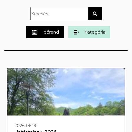
feladatellátási
hely
Időrend
Kategória
2026.06.19