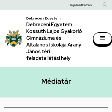
|
Ugrás
Anonim
Bejelentkezés
a
Debreceni
Felhasználói
tartalomra
Debreceni Egyetem
Egyetem
fiók
Debreceni Egyetem
Kossuth
menüje
Kossuth Lajos Gyakorló
Lajos
Gimnáziuma és
Általános Iskolája Arany
Gyakorló
János téri
Gimnáziuma
feladatellátási hely
és
Általános
Iskolája
Médiatár
Arany
János
téri