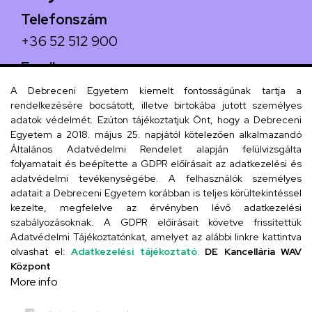
Telefonszám
+36 52 512 900
Email
arany.titkarsag@arany-alt.unideb.hu
A Debreceni Egyetem kiemelt fontosságúnak tartja a
rendelkezésére bocsátott, illetve birtokába jutott személyes
Cím
adatok védelmét. Ezúton tájékoztatjuk Önt, hogy a Debreceni
Egyetem a 2018. május 25. napjától kötelezően alkalmazandó
4026 Debrecen, Arany János tér 1.
Általános Adatvédelmi Rendelet alapján felülvizsgálta
folyamatait és beépítette a GDPR előírásait az adatkezelési és
adatvédelmi tevékenységébe. A felhasználók személyes
adatait a Debreceni Egyetem korábban is teljes körültekintéssel
Szervezeti telefonkönyv
kezelte, megfelelve az érvényben lévő adatkezelési
szabályozásoknak. A GDPR előírásait követve frissítettük
Adatvédelmi Tájékoztatónkat, amelyet az alábbi linkre kattintva
olvashat el:
Adatkezelési tájékoztató.
DE Kancellária WAV
UD telefonkönyv
Központ
More info