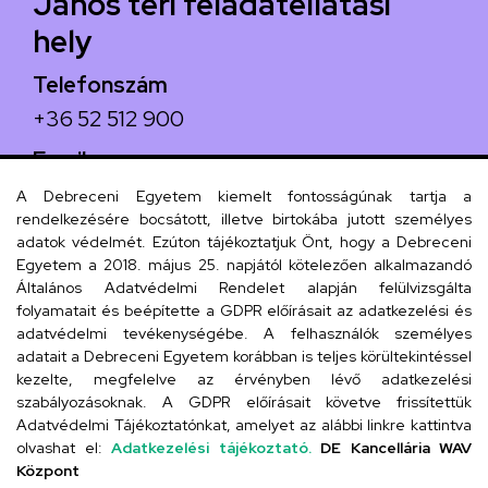
János téri feladatellátási
hely
Telefonszám
+36 52 512 900
Email
arany.titkarsag@arany-alt.unideb.hu
A Debreceni Egyetem kiemelt fontosságúnak tartja a
rendelkezésére bocsátott, illetve birtokába jutott személyes
Cím
adatok védelmét. Ezúton tájékoztatjuk Önt, hogy a Debreceni
Egyetem a 2018. május 25. napjától kötelezően alkalmazandó
4026 Debrecen, Arany János tér 1.
Általános Adatvédelmi Rendelet alapján felülvizsgálta
folyamatait és beépítette a GDPR előírásait az adatkezelési és
adatvédelmi tevékenységébe. A felhasználók személyes
adatait a Debreceni Egyetem korábban is teljes körültekintéssel
Szervezeti telefonkönyv
kezelte, megfelelve az érvényben lévő adatkezelési
szabályozásoknak. A GDPR előírásait követve frissítettük
Adatvédelmi Tájékoztatónkat, amelyet az alábbi linkre kattintva
olvashat el:
Adatkezelési tájékoztató.
DE Kancellária WAV
UD telefonkönyv
Központ