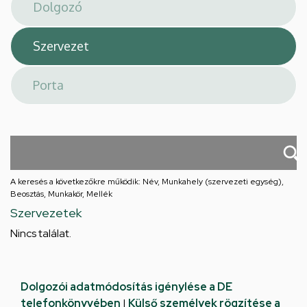
téri
feladatellátási
hely
A keresés a következőkre működik: Név, Munkahely (szervezeti egység),
Beosztás, Munkakör, Mellék
Szervezetek
Nincs találat.
Dolgozói adatmódosítás igénylése a DE
telefonkönyvében
|
Külső személyek rögzítése a