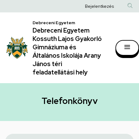
Telefonkönyv
Ugrás
Anonim
Bejelentkezés
a
|
Felhasználói
tartalomra
Debreceni Egyetem
Debreceni
fiók
Debreceni Egyetem
Egyetem
menüje
Kossuth Lajos Gyakorló
Kossuth
Gimnáziuma és
Általános Iskolája Arany
Lajos
János téri
Gyakorló
feladatellátási hely
Gimnáziuma
és
Általános
Telefonkönyv
Iskolája
Arany
János