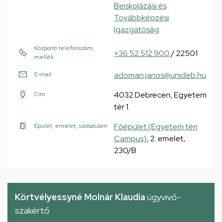
Beiskolázási és
Továbbképzési
Igazgatóság
Központi telefonszám,
+36 52 512 900
/ 22501
mellék
adoman.janos@unideb.hu
E-mail
4032 Debrecen, Egyetem
Cím
tér 1.
Főépület (Egyetem téri
Épület, emelet, szobaszám
Campus)
, 2. emelet,
230/B
Körtvélyessyné Molnár Klaudia
ügyvivő-
szakértő