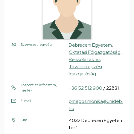
Debreceni Egyetem,
Szervezeti egység
Oktatási Főigazgatóság,
Beiskolázási és
Továbbképzési
Igazgatóság
Központi telefonszám,
+36 52 512 900
/ 22831
mellék
pmagos.monika@unideb.
E-mail
hu
4032 Debrecen Egyetem
Cím
tér 1