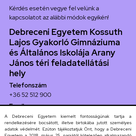
Kérdés esetén vegye fel velünk a
kapcsolatot az alábbi módok egyikén!
Debreceni Egyetem Kossuth
Lajos Gyakorló Gimnáziuma
és Általános Iskolája Arany
János téri feladatellátási
hely
Telefonszám
+36 52 512 900
Email
arany.titkarsag@arany-alt.unideb.hu
A Debreceni Egyetem kiemelt fontosságúnak tartja a
rendelkezésére bocsátott, illetve birtokába jutott személyes
Cím
adatok védelmét. Ezúton tájékoztatjuk Önt, hogy a Debreceni
Egyetem a 2018. május 25. napjától kötelezően alkalmazandó