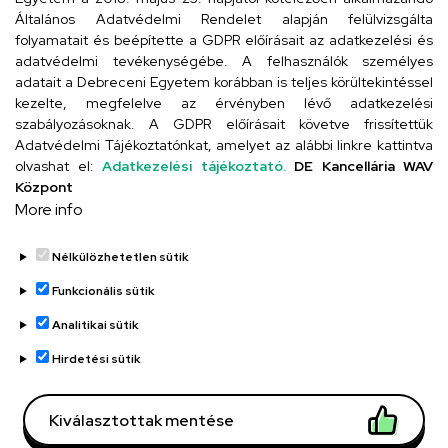
4026 Debrecen, Arany János tér 1.
Általános Adatvédelmi Rendelet alapján felülvizsgálta
folyamatait és beépítette a GDPR előírásait az adatkezelési és
adatvédelmi tevékenységébe. A felhasználók személyes
adatait a Debreceni Egyetem korábban is teljes körültekintéssel
Szervezeti telefonkönyv
kezelte, megfelelve az érvényben lévő adatkezelési
szabályozásoknak. A GDPR előírásait követve frissítettük
Adatvédelmi Tájékoztatónkat, amelyet az alábbi linkre kattintva
olvashat el:
Adatkezelési tájékoztató.
DE Kancellária WAV
UD telefonkönyv
Központ
More info
Nélkülözhetetlen sütik
Funkcionális sütik
Analitikai sütik
Adatvédelem
Adatvédelem
Hirdetési sütik
Régi oldal
Kiválasztottak mentése
Technikai információk