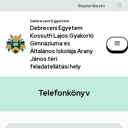
Telefonkönyv
Ugrás
Anonim
Bejelentkezés
a
|
Felhasználói
tartalomra
Debreceni Egyetem
Debreceni
fiók
Debreceni Egyetem
Egyetem
menüje
Kossuth Lajos Gyakorló
Kossuth
Gimnáziuma és
Általános Iskolája Arany
Lajos
János téri
Gyakorló
feladatellátási hely
Gimnáziuma
és
Általános
Telefonkönyv
Iskolája
Arany
János