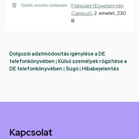
Főépület (Egyetem téri
Épület, emelet, szobaszám
Campus)
, 2. emelet, 230
B
Dolgozói adatmódosítás igénylése a DE
telefonkönyvében
|
Külső személyek rögzítése a
DE telefonkönyvében
|
Súgó
|
Hibabejelentés
Kapcsolat