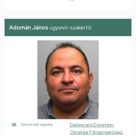
Adomán János
ügyvivő-szakértő
Debreceni Egyetem,
Szervezeti egység
Oktatási Főigazgatóság,