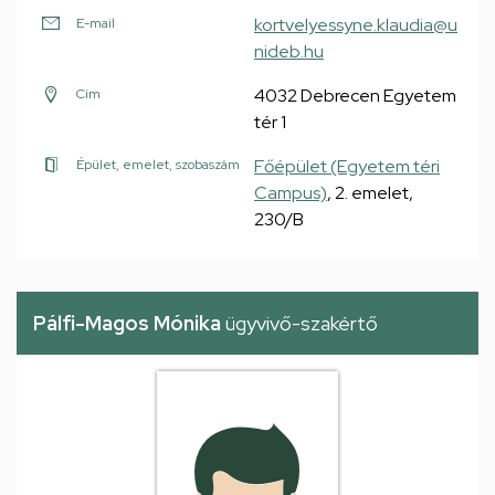
kortvelyessyne.klaudia@u
E-mail
nideb.hu
4032 Debrecen Egyetem
Cím
tér 1
Főépület (Egyetem téri
Épület, emelet, szobaszám
Campus)
, 2. emelet,
230/B
Pálfi-Magos Mónika
ügyvivő-szakértő