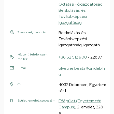
Oktatási Főigazgatóság,
Beiskolázási és
Továbbképzési
Igazgatóság
Beiskolázási és
Szervezet, beosztás
Továbbképzési
Igazgatóság, igazgató
Központi telefonszám,
+36 52 512 900
/ 22837
mellék
olvetine.beata@unideb.h
E-mail
u
4032 Debrecen, Egyetem
Cím
tér 1.
Főépület (Egyetem téri
Épület, emelet, szobaszám
Campus)
, 2. emelet, 228
A