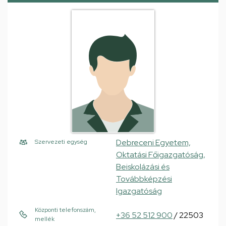
Debreceni Egyetem,
Szervezeti egység
Oktatási Főigazgatóság,
Beiskolázási és
Továbbképzési
Igazgatóság
Központi telefonszám,
+36 52 512 900
/ 22503
mellék