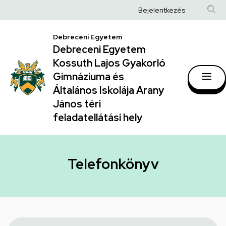
Telefonkönyv
Ugrás
Anonim
Bejelentkezés
a
|
Felhasználói
tartalomra
Debreceni Egyetem
Debreceni
fiók
Debreceni Egyetem
Egyetem
menüje
Kossuth Lajos Gyakorló
Kossuth
Gimnáziuma és
Általános Iskolája Arany
Lajos
János téri
Gyakorló
feladatellátási hely
Gimnáziuma
és
Általános
Telefonkönyv
Iskolája
Arany
János