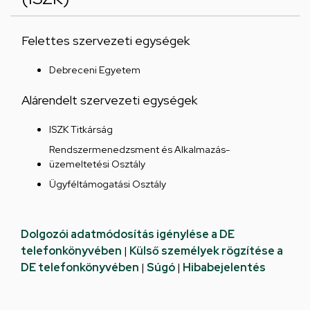
Felettes szervezeti egységek
Debreceni Egyetem
Alárendelt szervezeti egységek
ISZK Titkárság
Rendszermenedzsment és Alkalmazás-
üzemeltetési Osztály
Ügyféltámogatási Osztály
Dolgozói adatmódosítás igénylése a DE
telefonkönyvében
|
Külső személyek rögzítése a
DE telefonkönyvében
|
Súgó
|
Hibabejelentés