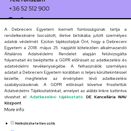
+36 52 512 900
Email
arany.titkarsag@arany-alt.unideb.hu
A Debreceni Egyetem kiemelt fontosságúnak tartja a
rendelkezésére bocsátott, illetve birtokába jutott személyes
Cím
adatok védelmét. Ezúton tájékoztatjuk Önt, hogy a Debreceni
Egyetem a 2018. május 25. napjától kötelezően alkalmazandó
4026 Debrecen, Arany János tér 1.
Általános Adatvédelmi Rendelet alapján felülvizsgálta
folyamatait és beépítette a GDPR előírásait az adatkezelési és
adatvédelmi tevékenységébe. A felhasználók személyes
adatait a Debreceni Egyetem korábban is teljes körültekintéssel
Szervezeti telefonkönyv
kezelte, megfelelve az érvényben lévő adatkezelési
szabályozásoknak. A GDPR előírásait követve frissítettük
Adatvédelmi Tájékoztatónkat, amelyet az alábbi linkre kattintva
olvashat el:
Adatkezelési tájékoztató.
DE Kancellária WAV
UD telefonkönyv
Központ
More info
Nélkülözhetetlen sütik