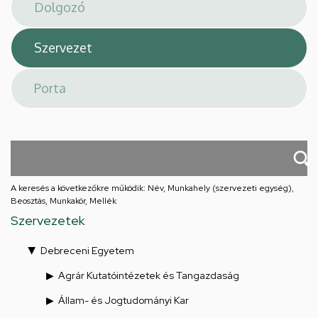
téri
feladatellátási
hely
A keresés a következőkre működik: Név, Munkahely (szervezeti egység),
Beosztás, Munkakör, Mellék
Szervezetek
Debreceni Egyetem
Agrár Kutatóintézetek és Tangazdaság
Állam- és Jogtudományi Kar