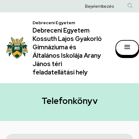
Telefonkönyv
Ugrás
Anonim
Bejelentkezés
a
|
Felhasználói
tartalomra
Debreceni Egyetem
Debreceni
fiók
Debreceni Egyetem
Egyetem
menüje
Kossuth Lajos Gyakorló
Kossuth
Gimnáziuma és
Általános Iskolája Arany
Lajos
János téri
Gyakorló
feladatellátási hely
Gimnáziuma
és
Általános
Telefonkönyv
Iskolája
Arany
János