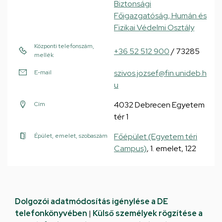
Biztonsági
Főigazgatóság, Humán és
Fizikai Védelmi Osztály
Központi telefonszám,
+36 52 512 900
/ 73285
mellék
szivos.jozsef@fin.unideb.h
E-mail
u
4032 Debrecen Egyetem
Cím
tér 1
Főépület (Egyetem téri
Épület, emelet, szobaszám
Campus)
, 1. emelet, 122
Dolgozói adatmódosítás igénylése a DE
telefonkönyvében
|
Külső személyek rögzítése a