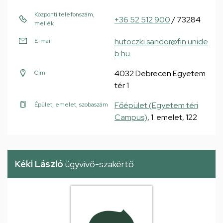
Központi telefonszám,
+36 52 512 900
/ 73284
mellék
hutoczki.sandor@fin.unide
E-mail
b.hu
4032 Debrecen Egyetem
Cím
tér 1
Főépület (Egyetem téri
Épület, emelet, szobaszám
Campus)
, 1. emelet, 122
Kéki László
ügyvivő-szakértő