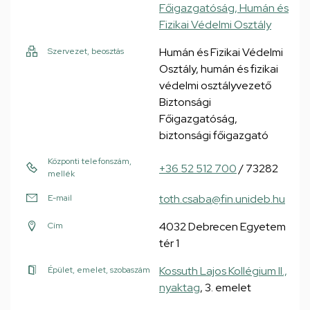
Főigazgatóság, Humán és
Fizikai Védelmi Osztály
Humán és Fizikai Védelmi
Szervezet, beosztás
Osztály, humán és fizikai
védelmi osztályvezető
Biztonsági
Főigazgatóság,
biztonsági főigazgató
Központi telefonszám,
+36 52 512 700
/ 73282
mellék
toth.csaba@fin.unideb.hu
E-mail
4032 Debrecen Egyetem
Cím
tér 1
Kossuth Lajos Kollégium II.,
Épület, emelet, szobaszám
nyaktag
, 3. emelet