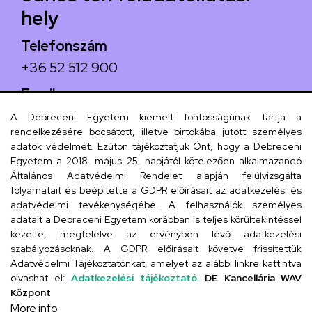
hely
Telefonszám
+36 52 512 900
Email
arany.titkarsag@arany-alt.unideb.hu
A Debreceni Egyetem kiemelt fontosságúnak tartja a
rendelkezésére bocsátott, illetve birtokába jutott személyes
Cím
adatok védelmét. Ezúton tájékoztatjuk Önt, hogy a Debreceni
Egyetem a 2018. május 25. napjától kötelezően alkalmazandó
4026 Debrecen, Arany János tér 1.
Általános Adatvédelmi Rendelet alapján felülvizsgálta
folyamatait és beépítette a GDPR előírásait az adatkezelési és
adatvédelmi tevékenységébe. A felhasználók személyes
adatait a Debreceni Egyetem korábban is teljes körültekintéssel
Szervezeti telefonkönyv
kezelte, megfelelve az érvényben lévő adatkezelési
szabályozásoknak. A GDPR előírásait követve frissítettük
Adatvédelmi Tájékoztatónkat, amelyet az alábbi linkre kattintva
olvashat el:
Adatkezelési tájékoztató.
DE Kancellária WAV
UD telefonkönyv
Központ
More info