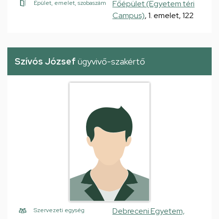
Főépület (Egyetem téri
Épület, emelet, szobaszám
Campus)
, 1. emelet, 122
Szívós József
ügyvivő-szakértő
Debreceni Egyetem,
Szervezeti egység