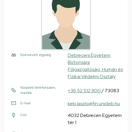
Debreceni Egyetem,
Szervezeti egység
Biztonsági
Főigazgatóság, Humán és
Fizikai Védelmi Osztály
Központi telefonszám,
+36 52 512 900
/ 73083
mellék
keki.laszlo@fin.unideb.hu
E-mail
4032 Debrecen Egyetem
Cím
tér 1