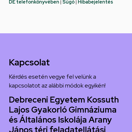
DE telefonkönyvében
|
Súgó
|
Hibabejelentés
Kapcsolat
Kérdés esetén vegye fel velünk a
kapcsolatot az alábbi módok egyikén!
Debreceni Egyetem Kossuth
Lajos Gyakorló Gimnáziuma
és Általános Iskolája Arany
János téri feladatellátási