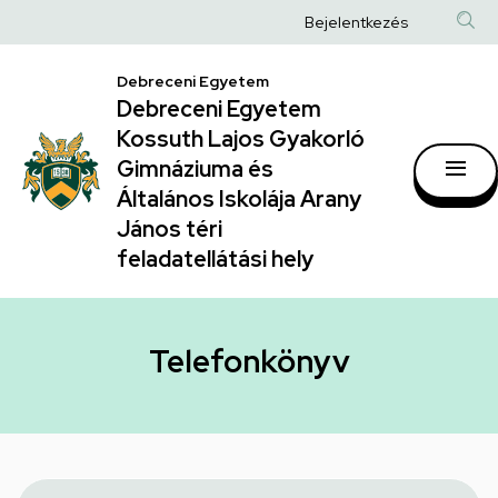
Telefonkönyv
Ugrás
Anonim
Bejelentkezés
a
|
Felhasználói
tartalomra
Debreceni Egyetem
Debreceni
fiók
Debreceni Egyetem
Egyetem
menüje
Kossuth Lajos Gyakorló
Kossuth
Gimnáziuma és
Általános Iskolája Arany
Lajos
János téri
Gyakorló
feladatellátási hely
Gimnáziuma
és
Általános
Telefonkönyv
Iskolája
Arany
János