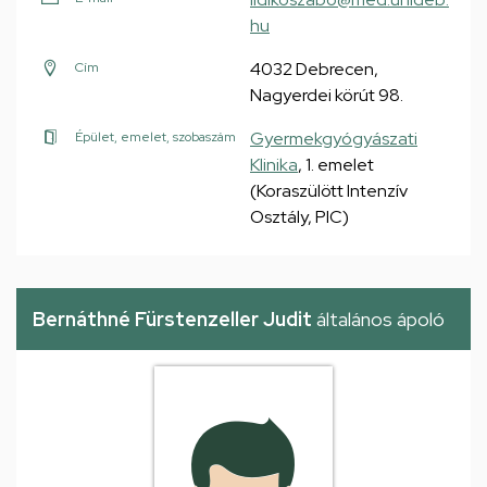
hu
4032 Debrecen,
Cím
Nagyerdei körút 98.
Gyermekgyógyászati
Épület, emelet, szobaszám
Klinika
, 1. emelet
(Koraszülött Intenzív
Osztály, PIC)
Bernáthné Fürstenzeller Judit
általános ápoló