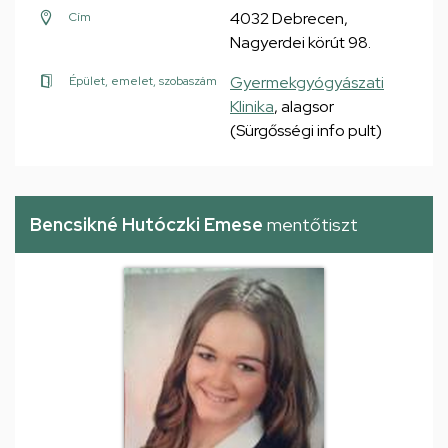
4032 Debrecen,
Cím
Nagyerdei körút 98.
Gyermekgyógyászati
Épület, emelet, szobaszám
Klinika
, alagsor
(Sürgősségi info pult)
Bencsikné Hutóczki Emese
mentőtiszt