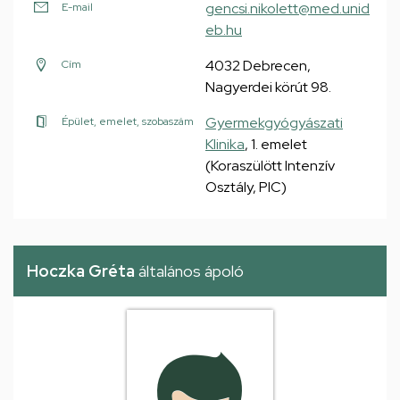
gencsi.nikolett@med.unid
E-mail
eb.hu
4032 Debrecen,
Cím
Nagyerdei körút 98.
Gyermekgyógyászati
Épület, emelet, szobaszám
Klinika
, 1. emelet
(Koraszülött Intenzív
Osztály, PIC)
Hoczka Gréta
általános ápoló