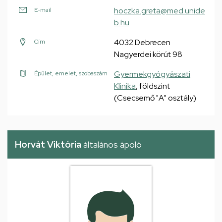
hoczka.greta@med.unide
E-mail
b.hu
4032 Debrecen
Cím
Nagyerdei körút 98
Gyermekgyógyászati
Épület, emelet, szobaszám
Klinika
, földszint
(Csecsemő "A" osztály)
Horvát Viktória
általános ápoló