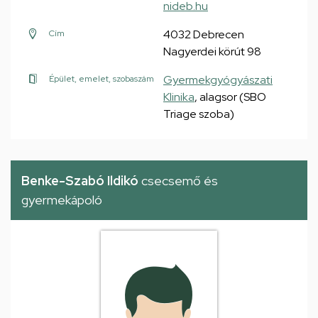
nideb.hu
4032 Debrecen
Cím
Nagyerdei körút 98
Gyermekgyógyászati
Épület, emelet, szobaszám
Klinika
, alagsor (SBO
Triage szoba)
Benke-Szabó Ildikó
csecsemő és
gyermekápoló