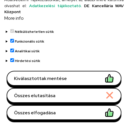
olvashat el:
Adatkezelési tájékoztató.
DE Kancellária WAV
Központ
More info
Nélkülözhetetlen sütik
Funkcionális sütik
Analitikai sütik
Hirdetési sütik
Debreceni Egyetem, DE
Szervezeti egység
Klinikai Központ (DEKK),
Egészségügyi Szolgáltató
Kiválasztottak mentése
Egységek, Klinikák,
Gyermekgyógyászati
Összes elutasítása
Klinika,
Gyermekgyógyászati
Klinika
Összes elfogadása
Gyermeksürgősségi
Központ
Withdraw consent