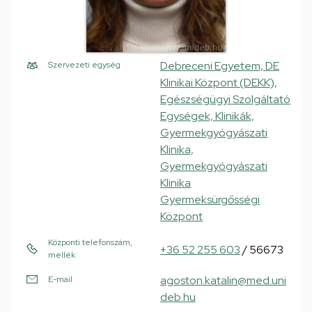
Debreceni Egyetem, DE
Szervezeti egység
Klinikai Központ (DEKK),
Egészségügyi Szolgáltató
Egységek, Klinikák,
Gyermekgyógyászati
Klinika,
Gyermekgyógyászati
Klinika
Gyermeksürgősségi
Központ
Központi telefonszám,
+36 52 255 603
/ 56673
mellék
agoston.katalin@med.uni
E-mail
deb.hu