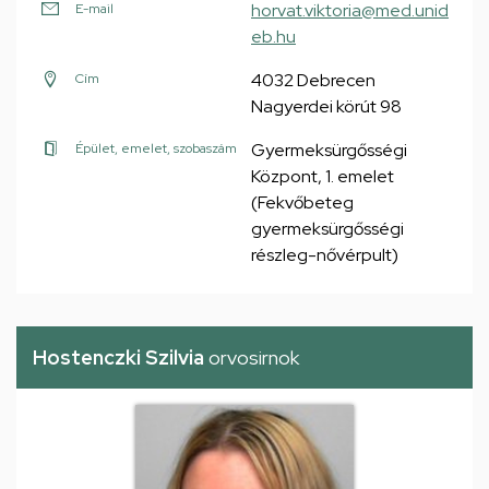
horvat.viktoria@med.unid
E-mail
eb.hu
4032 Debrecen
Cím
Nagyerdei körút 98
Gyermeksürgősségi
Épület, emelet, szobaszám
Központ, 1. emelet
(Fekvőbeteg
gyermeksürgősségi
részleg-nővérpult)
Hostenczki Szilvia
orvosirnok