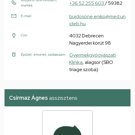
Központi telefonszám,
+36 52 255 603
/ 59382
mellék
bujdosone.eniko@med.un
E-mail
ideb.hu
4032 Debrecen
Cím
Nagyerdei körút 98
Gyermekgyógyászati
Épület, emelet, szobaszám
Klinika
, alagsor (SBO
triage szoba)
Csirmaz Ágnes
asszisztens