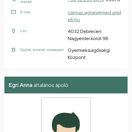
mellék
csirmaz.agnes@med.unid
E-mail
eb.hu
4032 Debrecen
Cím
Nagyerdei körút 98
Gyermeksürgősségi
Épület, emelet, szobaszám
Központ
Egri Anna
általános ápoló