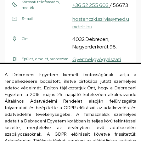
Központi telefonszám,
+36 52 255 603
/ 56673
mellék
hostenczki.szilvia@med.u
E-mail
nideb.hu
4032 Debrecen,
Cím
Nagyerdei körút 98.
Gyermekgyógyászati
Épület, emelet, szobaszám
Klinika
, alagsor
(Sürgősségi info pult)
A Debreceni Egyetem kiemelt fontosságúnak tartja a
rendelkezésére bocsátott, illetve birtokába jutott személyes
adatok védelmét. Ezúton tájékoztatjuk Önt, hogy a Debreceni
Egyetem a 2018. május 25. napjától kötelezően alkalmazandó
Általános Adatvédelmi Rendelet alapján felülvizsgálta
Juhászné Jakab Judit
csecsemő és
folyamatait és beépítette a GDPR előírásait az adatkezelési és
gyermekápoló
adatvédelmi tevékenységébe. A felhasználók személyes
adatait a Debreceni Egyetem korábban is teljes körültekintéssel
kezelte, megfelelve az érvényben lévő adatkezelési
szabályozásoknak. A GDPR előírásait követve frissítettük
Adatvédelmi Tájékoztatónkat, amelyet az alábbi linkre kattintva