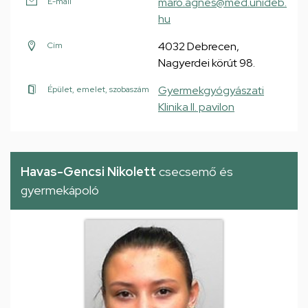
maro.agnes@med.unideb.
E-mail
hu
4032 Debrecen,
Cím
Nagyerdei körút 98.
Gyermekgyógyászati
Épület, emelet, szobaszám
Klinika II. pavilon
Havas-Gencsi Nikolett
csecsemő és
gyermekápoló