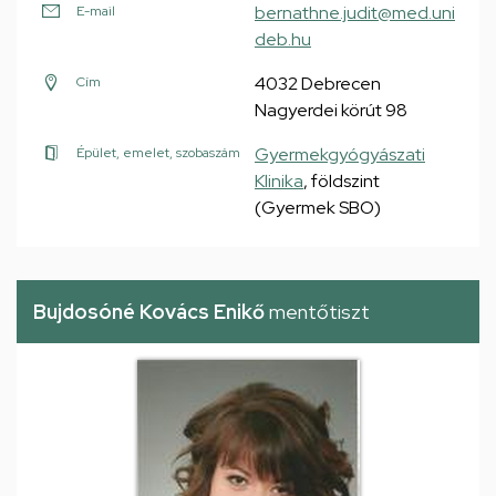
bernathne.judit@med.uni
E-mail
deb.hu
4032 Debrecen
Cím
Nagyerdei körút 98
Gyermekgyógyászati
Épület, emelet, szobaszám
Klinika
, földszint
(Gyermek SBO)
Bujdosóné Kovács Enikő
mentőtiszt