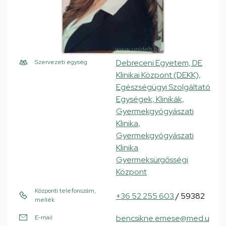
Debreceni Egyetem, DE
Szervezeti egység
Klinikai Központ (DEKK),
Egészségügyi Szolgáltató
Egységek, Klinikák,
Gyermekgyógyászati
Klinika,
Gyermekgyógyászati
Klinika
Gyermeksürgősségi
Központ
Központi telefonszám,
+36 52 255 603
/ 59382
mellék
bencsikne.emese@med.u
E-mail