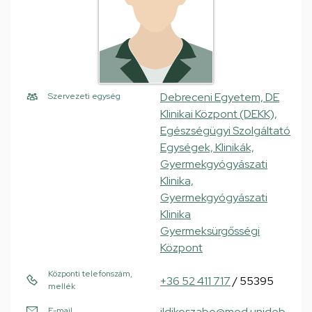
Debreceni Egyetem, DE
Szervezeti egység
Klinikai Központ (DEKK),
Egészségügyi Szolgáltató
Egységek, Klinikák,
Gyermekgyógyászati
Klinika,
Gyermekgyógyászati
Klinika
Gyermeksürgősségi
Központ
Központi telefonszám,
+36 52 411 717
/ 55395
mellék
ildikoszabo@med.unideb.
E-mail