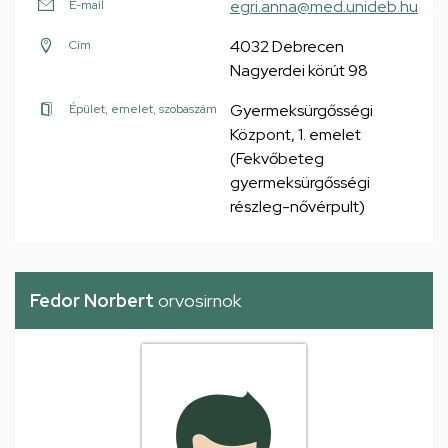
egri.anna@med.unideb.hu
E-mail
4032 Debrecen
Cím
Nagyerdei körút 98
Gyermeksürgősségi
Épület, emelet, szobaszám
Központ, 1. emelet
(Fekvőbeteg
gyermeksürgősségi
részleg-nővérpult)
Fedor Norbert
orvosirnok