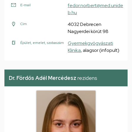
fedor.norbert@med.unide
E-mail
b.hu
4032 Debrecen
Cím
Nagyerdei körút 98
Gyermekgyógyászati
Épület, emelet, szobaszám
Klinika
, alagsor (infopult)
Dr. Fördős Adél Mercédesz
rezidens