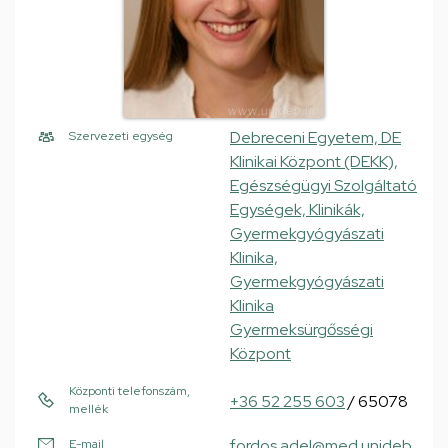
Debreceni Egyetem, DE
Szervezeti egység
Klinikai Központ (DEKK),
Egészségügyi Szolgáltató
Egységek, Klinikák,
Gyermekgyógyászati
Klinika,
Gyermekgyógyászati
Klinika
Gyermeksürgősségi
Központ
Központi telefonszám,
+36 52 255 603
/ 65078
mellék
fordos.adel@med.unideb.
E-mail