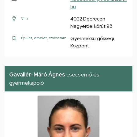
hu
4032 Debrecen
Cím
Nagyerdei körút 98
Gyermeksürgősségi
Épület, emelet, szobaszám
Központ
Gavallér-Máró Ágnes
csecsemő és
gyermekápoló