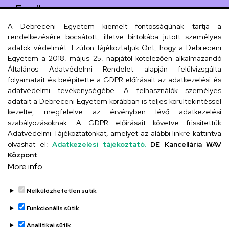
Email
arany.titkarsag@arany-alt.unideb.hu
A Debreceni Egyetem kiemelt fontosságúnak tartja a
rendelkezésére bocsátott, illetve birtokába jutott személyes
Cím
adatok védelmét. Ezúton tájékoztatjuk Önt, hogy a Debreceni
Egyetem a 2018. május 25. napjától kötelezően alkalmazandó
4026 Debrecen, Arany János tér 1.
Általános Adatvédelmi Rendelet alapján felülvizsgálta
folyamatait és beépítette a GDPR előírásait az adatkezelési és
adatvédelmi tevékenységébe. A felhasználók személyes
adatait a Debreceni Egyetem korábban is teljes körültekintéssel
Szervezeti telefonkönyv
kezelte, megfelelve az érvényben lévő adatkezelési
szabályozásoknak. A GDPR előírásait követve frissítettük
Adatvédelmi Tájékoztatónkat, amelyet az alábbi linkre kattintva
olvashat el:
Adatkezelési tájékoztató.
DE Kancellária WAV
UD telefonkönyv
Központ
More info
Nélkülözhetetlen sütik
Funkcionális sütik
Analitikai sütik