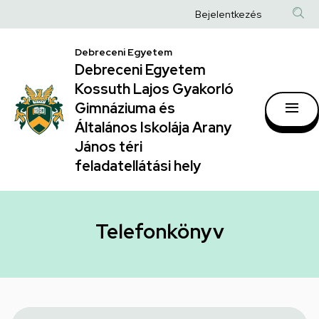
Telefonkönyv
Ugrás
Anonim
Bejelentkezés
a
|
Felhasználói
tartalomra
Debreceni Egyetem
Debreceni
fiók
Debreceni Egyetem
Egyetem
menüje
Kossuth Lajos Gyakorló
Kossuth
Gimnáziuma és
Általános Iskolája Arany
Lajos
János téri
Gyakorló
feladatellátási hely
Gimnáziuma
és
Általános
Telefonkönyv
Iskolája
Arany
János