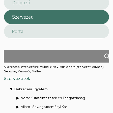
téri
feladatellátási
hely
A keresés a következőkre működik: Név, Munkahely (szervezeti egység),
Beosztás, Munkakör, Mellék
Szervezetek
Debreceni Egyetem
Agrár Kutatóintézetek és Tangazdaság
Állam- és Jogtudományi Kar