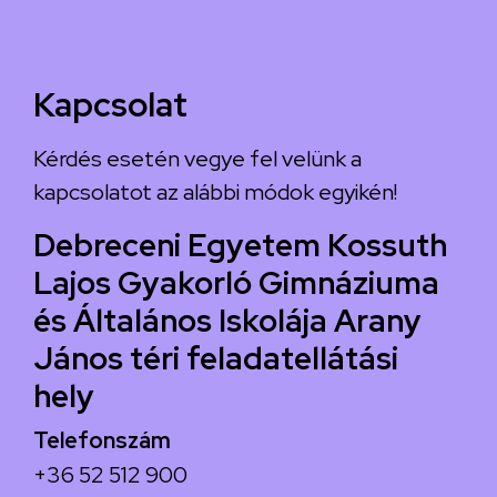
Kapcsolat
Kérdés esetén vegye fel velünk a
kapcsolatot az alábbi módok egyikén!
Debreceni Egyetem Kossuth
Lajos Gyakorló Gimnáziuma
és Általános Iskolája Arany
János téri feladatellátási
hely
Telefonszám
+36 52 512 900