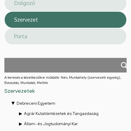
téri
feladatellátási
hely
A keresés a következőkre működik: Név, Munkahely (szervezeti egység),
Beosztás, Munkakör, Mellék
Szervezetek
Debreceni Egyetem
Agrár Kutatóintézetek és Tangazdaság
Állam- és Jogtudományi Kar