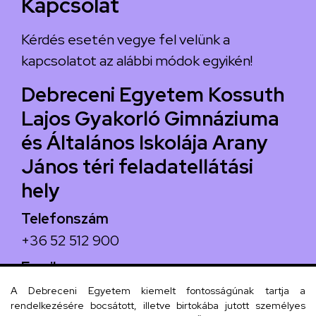
Kapcsolat
Kérdés esetén vegye fel velünk a
kapcsolatot az alábbi módok egyikén!
Debreceni Egyetem Kossuth
Lajos Gyakorló Gimnáziuma
és Általános Iskolája Arany
János téri feladatellátási
hely
Telefonszám
+36 52 512 900
Email
arany.titkarsag@arany-alt.unideb.hu
A Debreceni Egyetem kiemelt fontosságúnak tartja a
rendelkezésére bocsátott, illetve birtokába jutott személyes