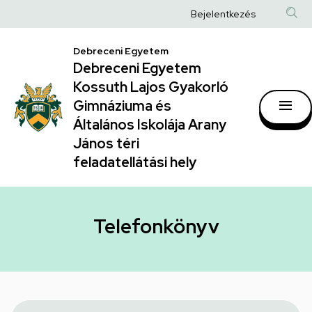
Telefonkönyv
Ugrás
Anonim
Bejelentkezés
a
|
Felhasználói
tartalomra
Debreceni Egyetem
Debreceni
fiók
Debreceni Egyetem
Egyetem
menüje
Kossuth Lajos Gyakorló
Kossuth
Gimnáziuma és
Általános Iskolája Arany
Lajos
János téri
Gyakorló
feladatellátási hely
Gimnáziuma
és
Általános
Telefonkönyv
Iskolája
Arany
János