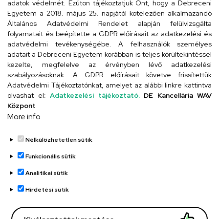
Cím
adatok védelmét. Ezúton tájékoztatjuk Önt, hogy a Debreceni
Egyetem a 2018. május 25. napjától kötelezően alkalmazandó
4026 Debrecen, Arany János tér 1.
Általános Adatvédelmi Rendelet alapján felülvizsgálta
folyamatait és beépítette a GDPR előírásait az adatkezelési és
adatvédelmi tevékenységébe. A felhasználók személyes
adatait a Debreceni Egyetem korábban is teljes körültekintéssel
Szervezeti telefonkönyv
kezelte, megfelelve az érvényben lévő adatkezelési
szabályozásoknak. A GDPR előírásait követve frissítettük
Adatvédelmi Tájékoztatónkat, amelyet az alábbi linkre kattintva
olvashat el:
Adatkezelési tájékoztató.
DE Kancellária WAV
UD telefonkönyv
Központ
More info
Nélkülözhetetlen sütik
Funkcionális sütik
Analitikai sütik
Adatvédelem
Adatvédelem
Hirdetési sütik
Régi oldal