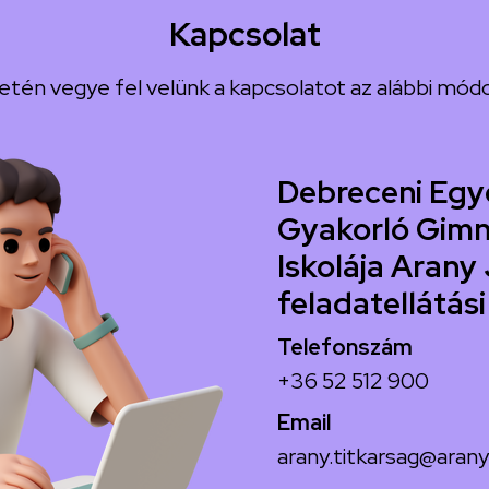
Kapcsolat
etén vegye fel velünk a kapcsolatot az alábbi módo
Debreceni Egy
Gyakorló Gimn
Iskolája Arany 
feladatellátási
Telefonszám
+36 52 512 900
Email
arany.titkarsag@arany