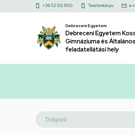
Telefonkönyv
Ugrás
Felső
+36 52 512 900
Telefonkönyv
e-
a
|
kapcsolat
tartalomra
Debreceni Egyetem
menü
Debreceni
Debreceni Egyetem Koss
Gimnáziuma és Általános 
Egyetem
feladatellátási hely
Kossuth
Lajos
Gyakorló
Gimnáziuma
és
Általános