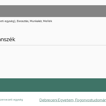
eti egység), Beosztás, Munkakör, Mellék
anszék
Debreceni Egyetem, Fogorvostudományi
zervezeti egység