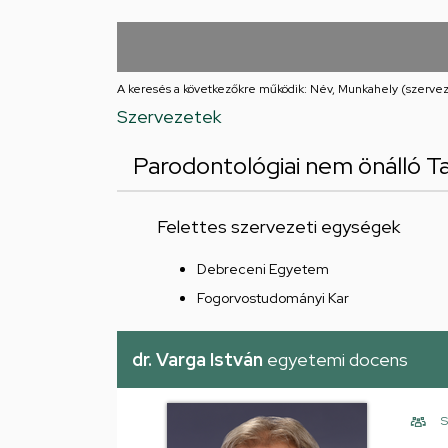
Iskolája
Arany
János
A keresés a következőkre működik: Név, Munkahely (szervez
Szervezetek
téri
Parodontológiai nem önálló T
feladatellátási
hely
Felettes szervezeti egységek
Debreceni Egyetem
Fogorvostudományi Kar
dr. Varga István
egyetemi docens
S