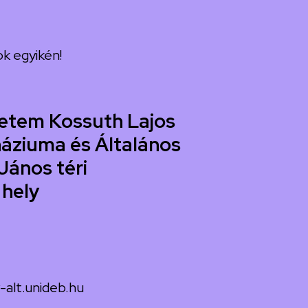
k egyikén!
etem Kossuth Lajos
áziuma és Általános
János téri
 hely
-alt.unideb.hu