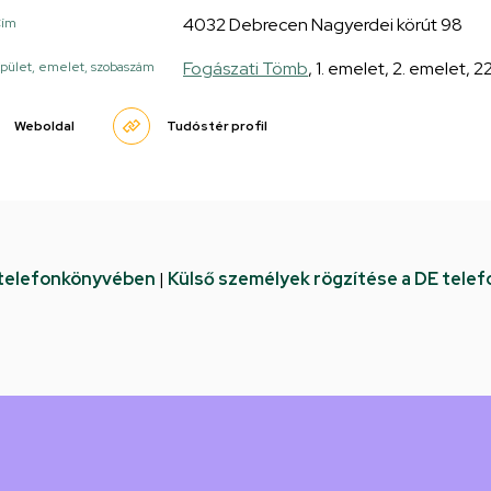
4032 Debrecen Nagyerdei körút 98
Cím
Fogászati Tömb
, 1. emelet, 2. emelet, 
pület, emelet, szobaszám
Weboldal
Tudóstér profil
 telefonkönyvében
|
Külső személyek rögzítése a DE tele