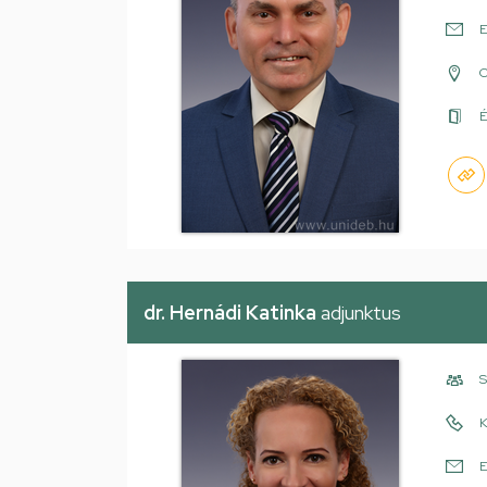
E
É
dr. Hernádi Katinka
adjunktus
S
K
E