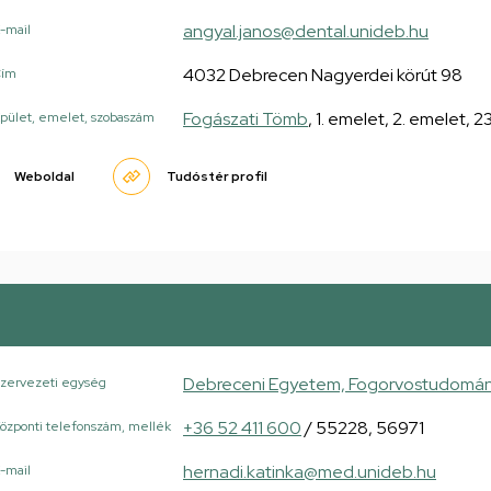
angyal.janos@dental.unideb.hu
-mail
4032 Debrecen Nagyerdei körút 98
Cím
Fogászati Tömb
, 1. emelet, 2. emelet, 2
pület, emelet, szobaszám
Weboldal
Tudóstér profil
Debreceni Egyetem, Fogorvostudományi
zervezeti egység
+36 52 411 600
/ 55228, 56971
özponti telefonszám, mellék
hernadi.katinka@med.unideb.hu
-mail