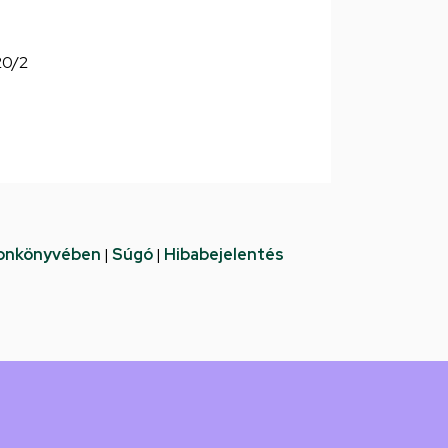
220/2
fonkönyvében
|
Súgó
|
Hibabejelentés