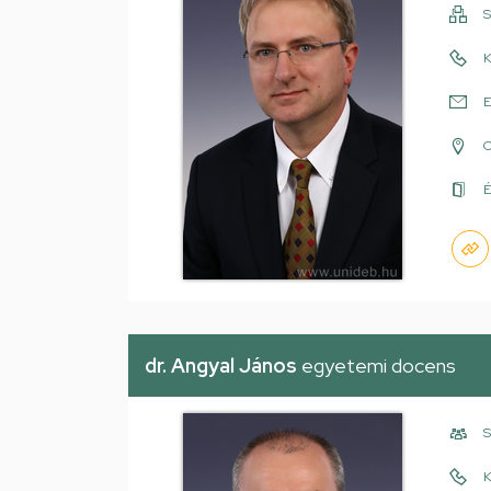
S
K
E
É
dr. Angyal János
egyetemi docens
S
K