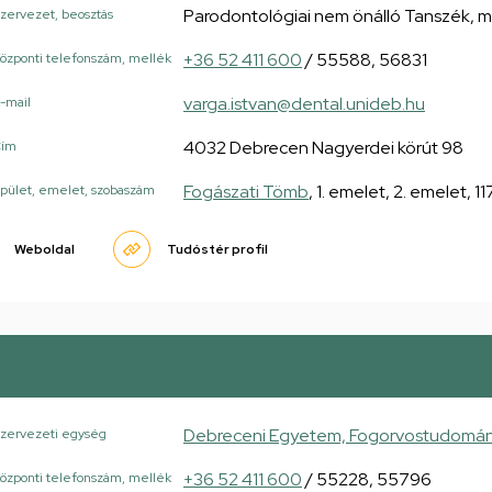
Parodontológiai nem önálló Tanszék, 
zervezet, beosztás
+36 52 411 600
/ 55588, 56831
özponti telefonszám, mellék
varga.istvan@dental.unideb.hu
-mail
4032 Debrecen Nagyerdei körút 98
Cím
Fogászati Tömb
, 1. emelet, 2. emelet, 11
pület, emelet, szobaszám
Weboldal
Tudóstér profil
Debreceni Egyetem, Fogorvostudományi
zervezeti egység
+36 52 411 600
/ 55228, 55796
özponti telefonszám, mellék