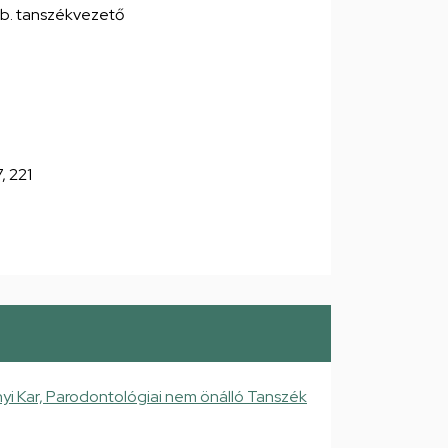
mb. tanszékvezető
7, 221
 Kar, Parodontológiai nem önálló Tanszék