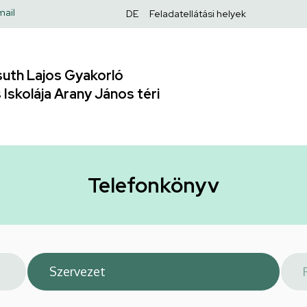
Felső
mail
DE
Feladatellátási helyek
navigáció
uth Lajos Gyakorló
Iskolája Arany János téri
Telefonkönyv