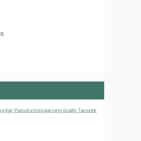
35
 Kar, Parodontológiai nem önálló Tanszék