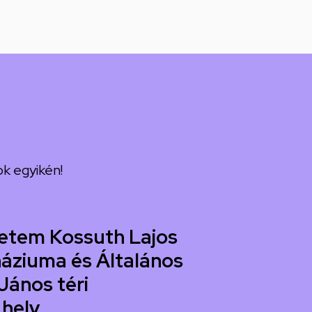
k egyikén!
etem Kossuth Lajos
áziuma és Általános
János téri
 hely