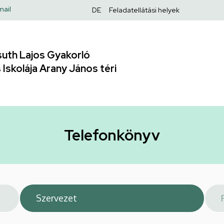
Felső
mail
DE
Feladatellátási helyek
navigáció
uth Lajos Gyakorló
Iskolája Arany János téri
Telefonkönyv