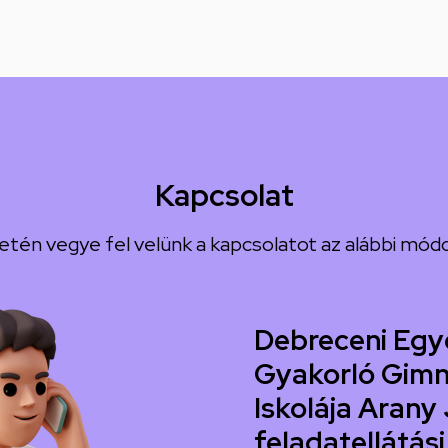
Kapcsolat
etén vegye fel velünk a kapcsolatot az alábbi módo
Debreceni Egy
Gyakorló Gimn
Iskolája Arany 
feladatellátási