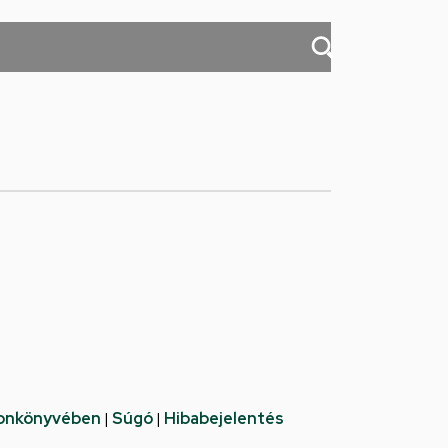
fonkönyvében
|
Súgó
|
Hibabejelentés