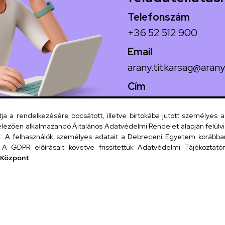
Telefonszám
+36 52 512 900
Email
arany.titkarsag@arany
Cím
4026 Debrecen, Arany
 a rendelkezésére bocsátott, illetve birtokába jutott személyes 
lezően alkalmazandó Általános Adatvédelmi Rendelet alapján felülviz
A felhasználók személyes adatait a Debreceni Egyetem korábban i
Szervezeti
A GDPR előírásait követve frissítettük Adatvédelmi Tájékoztatónk
 Központ
UD tel