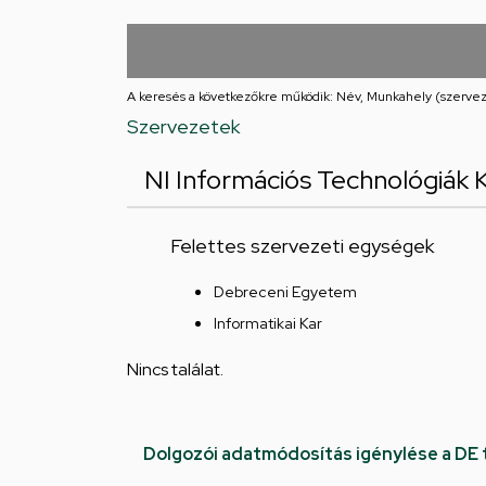
Iskolája
Arany
János
A keresés a következőkre működik: Név, Munkahely (szervez
Szervezetek
téri
NI Információs Technológiák 
feladatellátási
hely
Felettes szervezeti egységek
Debreceni Egyetem
Informatikai Kar
Nincs találat.
Dolgozói adatmódosítás igénylése a DE