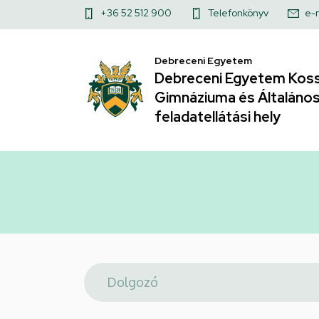
Telefonkönyv
Ugrás
Felső
+36 52 512 900
Telefonkönyv
e-
a
|
kapcsolat
tartalomra
Debreceni Egyetem
menü
Debreceni
Debreceni Egyetem Koss
Gimnáziuma és Általános 
Egyetem
feladatellátási hely
Kossuth
Lajos
Gyakorló
Gimnáziuma
és
Általános