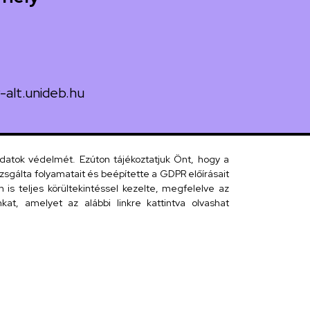
-alt.unideb.hu
 János tér 1.
adatok védelmét. Ezúton tájékoztatjuk Önt, hogy a
sgálta folyamatait és beépítette a GDPR előírásait
s teljes körültekintéssel kezelte, megfelelve az
 telefonkönyv
at, amelyet az alábbi linkre kattintva olvashat
efonkönyv