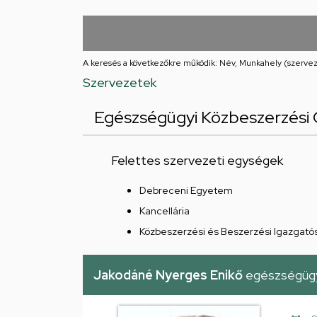
Iskolája
Arany
János
A keresés a következőkre működik: Név, Munkahely (szervez
Szervezetek
téri
Egészségügyi Közbeszerzési 
feladatellátási
hely
Felettes szervezeti egységek
Debreceni Egyetem
Kancellária
Közbeszerzési és Beszerzési Igazgató
Jakodáné Nyerges Enikő
egészségügy