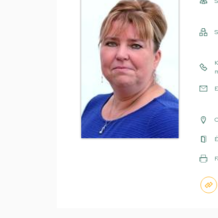
S
S
K
m
E
É
F