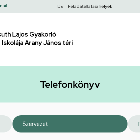
Felső
mail
DE
Feladatellátási helyek
navigáció
uth Lajos Gyakorló
Iskolája Arany János téri
Telefonkönyv