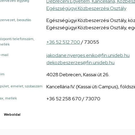
Debreceni Egyetem, Kancellária, Közbesz
zervezeti egység
Egészségügyi Közbeszerzési Osztály
Egészségügyi Közbeszerzési Osztály, kö
zervezet, beosztás
Egészségügyi Közbeszerzési Osztály, eg
özponti telefonszám,
+36 52 512 700
/ 73055
ellék
jakodane.nyerges.eniko@fin.unideb.hu
-mail
dekozbeszerzes@fin.unideb.hu
4028 Debrecen, Kassai út 26.
Cím
Kancellária IV. (Kassai úti Campus), földszi
pület, emelet, szobaszám
+36 52 258 670 / 73070
ax, mellék
Weboldal