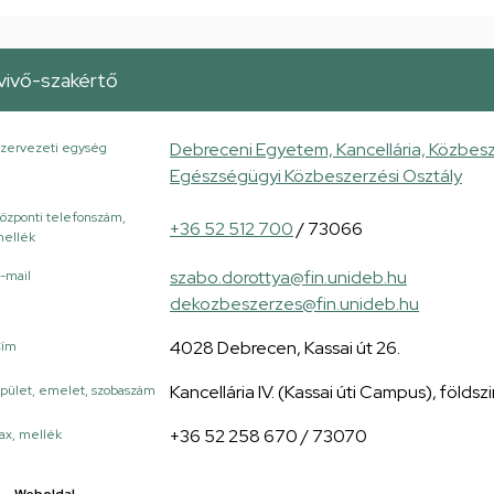
vivő-szakértő
Debreceni Egyetem, Kancellária, Közbesz
zervezeti egység
Egészségügyi Közbeszerzési Osztály
özponti telefonszám,
+36 52 512 700
/ 73066
ellék
szabo.dorottya@fin.unideb.hu
-mail
dekozbeszerzes@fin.unideb.hu
4028 Debrecen, Kassai út 26.
Cím
Kancellária IV. (Kassai úti Campus), földszi
pület, emelet, szobaszám
+36 52 258 670 / 73070
ax, mellék
Weboldal