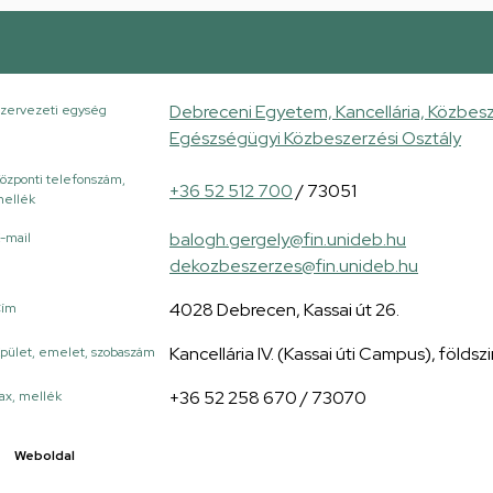
Debreceni Egyetem, Kancellária, Közbesz
zervezeti egység
Egészségügyi Közbeszerzési Osztály
özponti telefonszám,
+36 52 512 700
/ 73051
ellék
balogh.gergely@fin.unideb.hu
-mail
dekozbeszerzes@fin.unideb.hu
4028 Debrecen, Kassai út 26.
Cím
Kancellária IV. (Kassai úti Campus), földszi
pület, emelet, szobaszám
+36 52 258 670 / 73070
ax, mellék
Weboldal