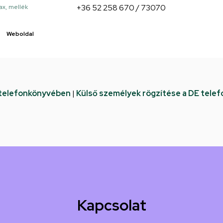
+36 52 258 670 / 73070
ax, mellék
Weboldal
 telefonkönyvében
|
Külső személyek rögzítése a DE tele
Kapcsolat