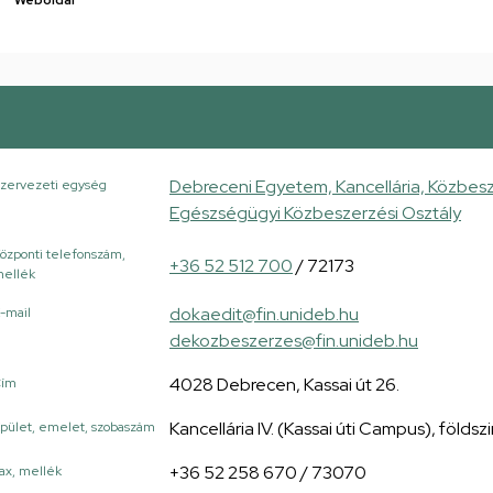
Debreceni Egyetem, Kancellária, Közbesz
zervezeti egység
Egészségügyi Közbeszerzési Osztály
özponti telefonszám,
+36 52 512 700
/ 72173
ellék
dokaedit@fin.unideb.hu
-mail
dekozbeszerzes@fin.unideb.hu
4028 Debrecen, Kassai út 26.
Cím
Kancellária IV. (Kassai úti Campus), földszi
pület, emelet, szobaszám
+36 52 258 670 / 73070
ax, mellék