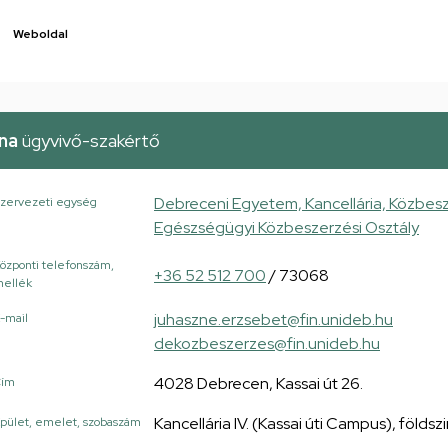
Weboldal
na
ügyvivő-szakértő
Debreceni Egyetem, Kancellária, Közbesz
zervezeti egység
Egészségügyi Közbeszerzési Osztály
özponti telefonszám,
+36 52 512 700
/ 73068
ellék
juhaszne.erzsebet@fin.unideb.hu
-mail
dekozbeszerzes@fin.unideb.hu
4028 Debrecen, Kassai út 26.
Cím
Kancellária IV. (Kassai úti Campus), földszi
pület, emelet, szobaszám