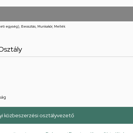
eti egység), Beosztás, Munkakör, Mellék
Osztály
ság
i közbeszerzési osztályvezető