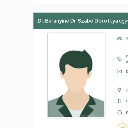
Dr. Baranyiné Dr. Szabó Dorottya
ügy
S
K
m
E
É
F