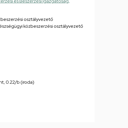
erzési és Beszerzési Igazgatóság,
zbeszerzési osztályvezető
észségügyi közbeszerzési osztályvezető
nt, 0.22/b (iroda)