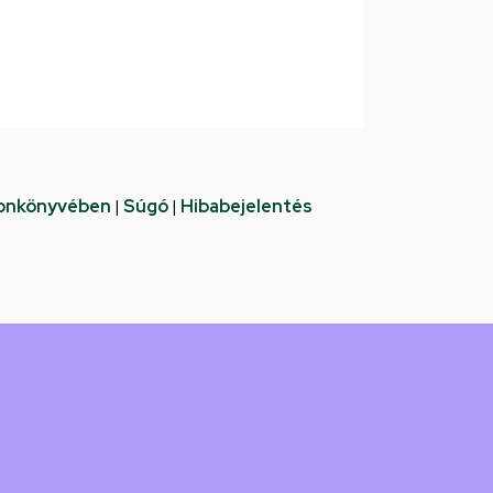
fonkönyvében
|
Súgó
|
Hibabejelentés