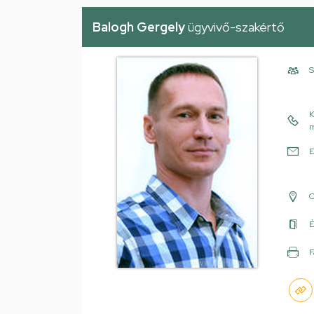
Balogh Gergely
ügyvivő-szakértő
S
K
m
E
É
F