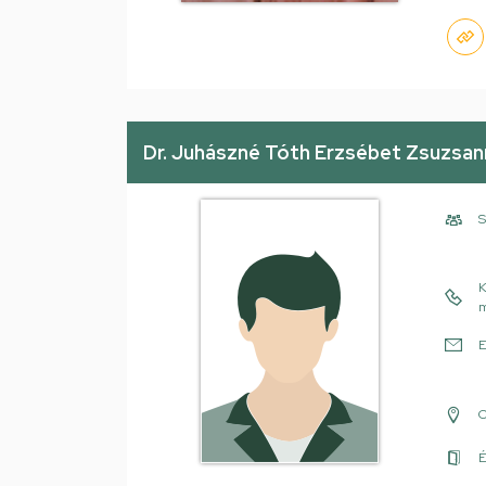
Dr. Juhászné Tóth Erzsébet Zsuzsan
S
K
m
E
É