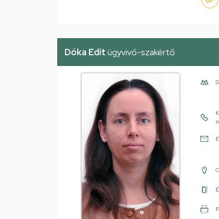
Dóka Edit
ügyvivő-szakértő
S
K
m
E
É
F