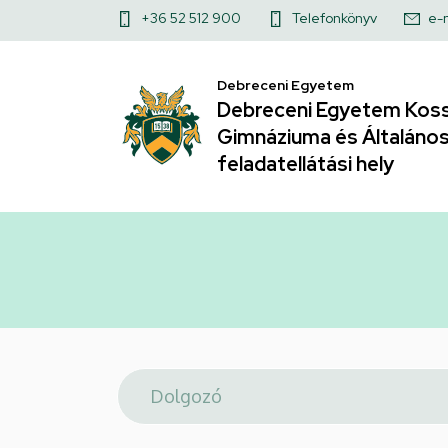
Telefonkönyv
Ugrás
Felső
+36 52 512 900
Telefonkönyv
e-
a
|
kapcsolat
tartalomra
Debreceni Egyetem
menü
Debreceni
Debreceni Egyetem Koss
Gimnáziuma és Általános 
Egyetem
feladatellátási hely
Kossuth
Lajos
Gyakorló
Gimnáziuma
és
Általános