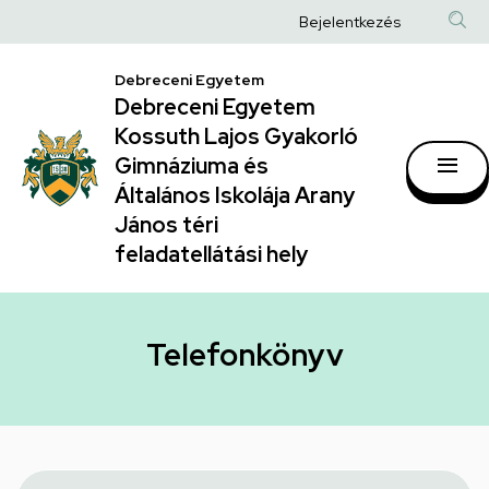
Telefonkönyv
Ugrás
Anonim
Bejelentkezés
a
|
Felhasználói
tartalomra
Debreceni Egyetem
Debreceni
fiók
Debreceni Egyetem
Egyetem
menüje
Kossuth Lajos Gyakorló
Kossuth
Gimnáziuma és
Általános Iskolája Arany
Lajos
János téri
Gyakorló
feladatellátási hely
Gimnáziuma
és
Általános
Telefonkönyv
Iskolája
Arany
János