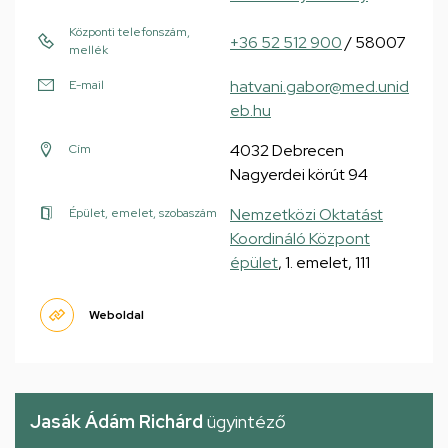
Központi telefonszám,
+36 52 512 900
/ 58007
mellék
hatvani.gabor@med.unid
E-mail
eb.hu
4032 Debrecen
Cím
Nagyerdei körút 94
Nemzetközi Oktatást
Épület, emelet, szobaszám
Koordináló Központ
épület
, 1. emelet, 111
Weboldal
Jasák Ádám Richárd
ügyintéző