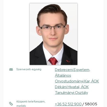
Debreceni Egyetem,
Szervezeti egység
Általános
Orvostudományi Kar, ÁOK
Dékáni Hivatal, ÁOK
Tanulmányi Osztály
Központi telefonszám,
+36 52 512 900
/ 58005
mellék