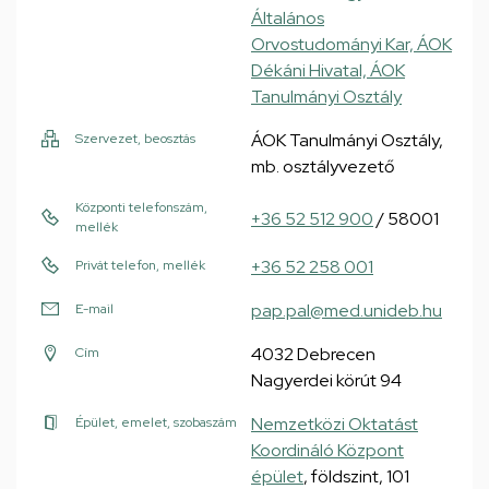
Általános
Orvostudományi Kar, ÁOK
Dékáni Hivatal, ÁOK
Tanulmányi Osztály
ÁOK Tanulmányi Osztály,
Szervezet, beosztás
mb. osztályvezető
Központi telefonszám,
+36 52 512 900
/ 58001
mellék
+36 52 258 001
Privát telefon, mellék
pap.pal@med.unideb.hu
E-mail
4032 Debrecen
Cím
Nagyerdei körút 94
Nemzetközi Oktatást
Épület, emelet, szobaszám
Koordináló Központ
épület
, földszint, 101