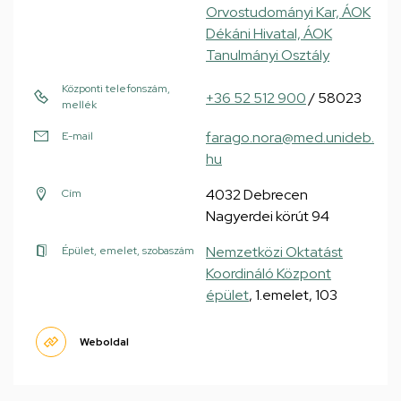
Orvostudományi Kar, ÁOK
Dékáni Hivatal, ÁOK
Tanulmányi Osztály
Központi telefonszám,
+36 52 512 900
/ 58023
mellék
farago.nora@med.unideb.
E-mail
hu
4032 Debrecen
Cím
Nagyerdei körút 94
Nemzetközi Oktatást
Épület, emelet, szobaszám
Koordináló Központ
épület
, 1.emelet, 103
Weboldal