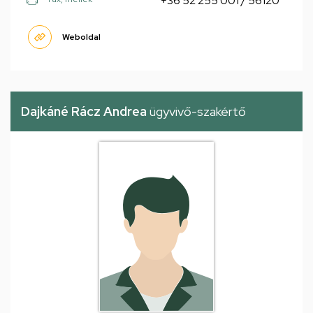
+36 52 255 001 / 56120
Weboldal
Dajkáné Rácz Andrea
ügyvivő-szakértő