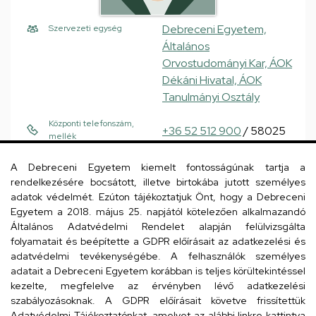
Debreceni Egyetem,
Szervezeti egység
Általános
Orvostudományi Kar, ÁOK
Dékáni Hivatal, ÁOK
Tanulmányi Osztály
Központi telefonszám,
+36 52 512 900
/ 58025
mellék
pasztori.anna@med.unide
E-mail
A Debreceni Egyetem kiemelt fontosságúnak tartja a
b.hu
rendelkezésére bocsátott, illetve birtokába jutott személyes
adatok védelmét. Ezúton tájékoztatjuk Önt, hogy a Debreceni
4032 Debrecen
Cím
Egyetem a 2018. május 25. napjától kötelezően alkalmazandó
Nagyerdei körút 94
Általános Adatvédelmi Rendelet alapján felülvizsgálta
folyamatait és beépítette a GDPR előírásait az adatkezelési és
Nemzetközi Oktatást
Épület, emelet, szobaszám
adatvédelmi tevékenységébe. A felhasználók személyes
Koordináló Központ
adatait a Debreceni Egyetem korábban is teljes körültekintéssel
épület
, 1. emelet, 110
kezelte, megfelelve az érvényben lévő adatkezelési
szabályozásoknak. A GDPR előírásait követve frissítettük
(oktatási központ)
Adatvédelmi Tájékoztatónkat, amelyet az alábbi linkre kattintva