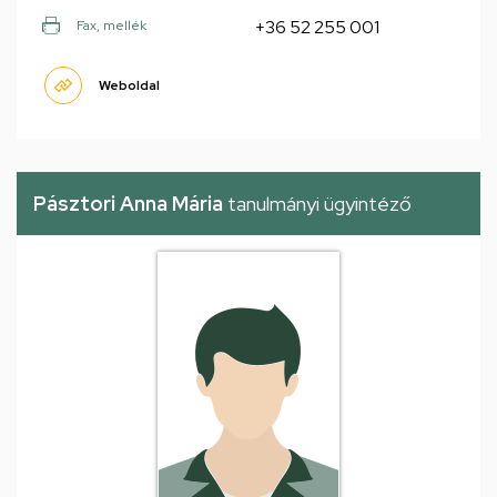
+36 52 255 001
Fax, mellék
Weboldal
Pásztori Anna Mária
tanulmányi ügyintéző