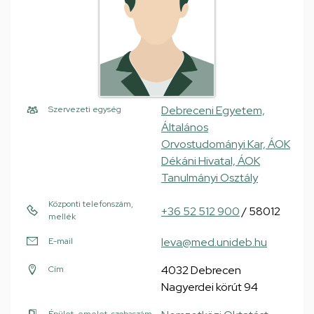
Debreceni Egyetem,
Szervezeti egység
Általános
Orvostudományi Kar, ÁOK
Dékáni Hivatal, ÁOK
Tanulmányi Osztály
Központi telefonszám,
+36 52 512 900
/ 58012
mellék
leva@med.unideb.hu
E-mail
4032 Debrecen
Cím
Nagyerdei körút 94