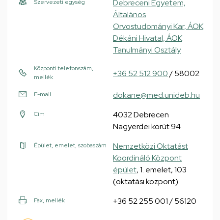
Debreceni Egyetem,
Szervezeti egység
Általános
Orvostudományi Kar, ÁOK
Dékáni Hivatal, ÁOK
Tanulmányi Osztály
Központi telefonszám,
+36 52 512 900
/ 58002
mellék
dokane@med.unideb.hu
E-mail
4032 Debrecen
Cím
Nagyerdei körút 94
Nemzetközi Oktatást
Épület, emelet, szobaszám
Koordináló Központ
épület
, 1. emelet, 103
(oktatási központ)
+36 52 255 001 / 56120
Fax, mellék