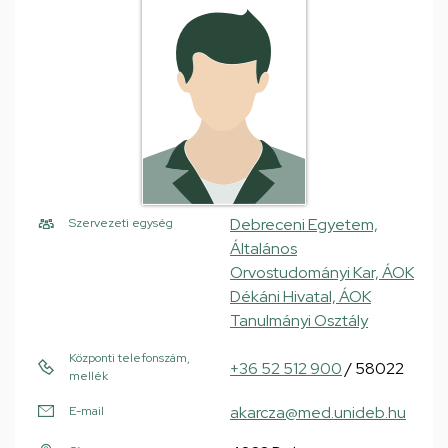
Debreceni Egyetem,
Szervezeti egység
Általános
Orvostudományi Kar, ÁOK
Dékáni Hivatal, ÁOK
Tanulmányi Osztály
Központi telefonszám,
+36 52 512 900
/ 58022
mellék
akarcza@med.unideb.hu
E-mail