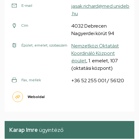
jasak.richard@med.unideb
E-mail
.hu
4032 Debrecen
Cím
Nagyerdei körút 94
Nemzetközi Oktatást
Épület, emelet, szobaszám
Koordináló Központ
épület
, 1. emelet, 107
(oktatási központ)
+36 52 255 001 / 56120
Fax, mellék
Weboldal
Karap Imre
ügyintéző