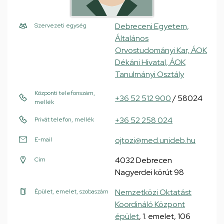
Debreceni Egyetem,
Szervezeti egység
Általános
Orvostudományi Kar, ÁOK
Dékáni Hivatal, ÁOK
Tanulmányi Osztály
Központi telefonszám,
+36 52 512 900
/ 58024
mellék
+36 52 258 024
Privát telefon, mellék
ojtozi@med.unideb.hu
E-mail
4032 Debrecen
Cím
Nagyerdei körút 98
Nemzetközi Oktatást
Épület, emelet, szobaszám
Koordináló Központ
épület
, 1. emelet, 106