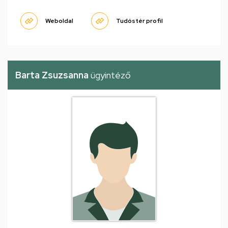
Weboldal
Tudóstér profil
Barta Zsuzsanna
ügyintéző