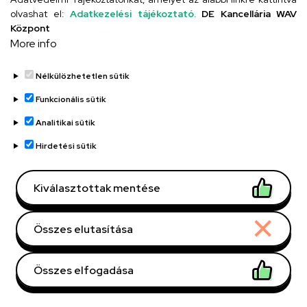
olvashat el:
Adatkezelési tájékoztató.
+36 52 255 001 / 56120
DE Kancellária WAV
Fax, mellék
Központ
More info
Weboldal
Nélkülözhetetlen sütik
Funkcionális sütik
Oldalszámozás
Analitikai sütik
1
2
›
»
Jelenlegi
Oldal
Következő
Utolsó
Hirdetési sütik
oldal
oldal
oldal
Kiválasztottak mentése
Dolgozói adatmódosítás igénylése a DE
Összes elutasítása
telefonkönyvében
|
Külső személyek rögzítése a
DE telefonkönyvében
|
Súgó
|
Hibabejelentés
Összes elfogadása
Withdraw consent