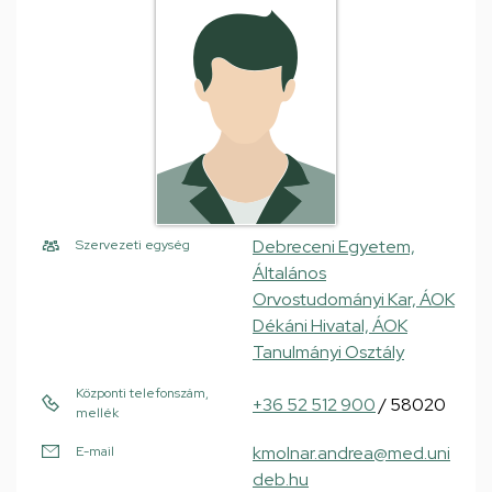
Debreceni Egyetem,
Szervezeti egység
Általános
Orvostudományi Kar, ÁOK
Dékáni Hivatal, ÁOK
Tanulmányi Osztály
Központi telefonszám,
+36 52 512 900
/ 58020
mellék
kmolnar.andrea@med.uni
E-mail
deb.hu