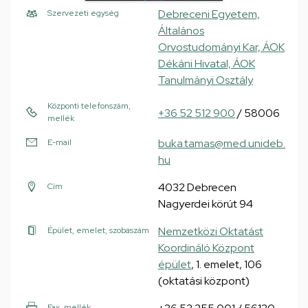
Debreceni Egyetem,
Szervezeti egység
Általános
Orvostudományi Kar, ÁOK
Dékáni Hivatal, ÁOK
Tanulmányi Osztály
Központi telefonszám,
+36 52 512 900
/ 58006
mellék
buka.tamas@med.unideb.
E-mail
hu
4032 Debrecen
Cím
Nagyerdei körút 94
Nemzetközi Oktatást
Épület, emelet, szobaszám
Koordináló Központ
épület
, 1. emelet, 106
(oktatási központ)
Fax, mellék