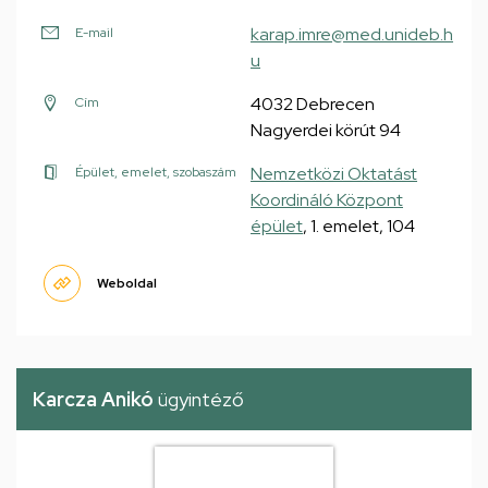
karap.imre@med.unideb.h
E-mail
u
4032 Debrecen
Cím
Nagyerdei körút 94
Nemzetközi Oktatást
Épület, emelet, szobaszám
Koordináló Központ
épület
, 1. emelet, 104
Weboldal
Karcza Anikó
ügyintéző