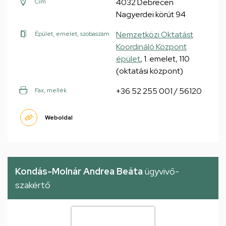
4032 Debrecen
Cím
Nagyerdei körút 94
Nemzetközi Oktatást
Épület, emelet, szobaszám
Koordináló Központ
épület
, 1. emelet, 110
(oktatási központ)
+36 52 255 001 / 56120
Fax, mellék
Weboldal
Kondás-Molnár Andrea Beáta
ügyvivő-
szakértő