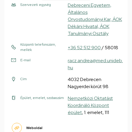
Debreceni Egyetem,
Szervezeti egység
Általános
Orvostudományi Kar, ÁOK
Dékáni Hivatal, ÁOK
Tanulmányi Osztály
Központi telefonszám,
+36 52 512 900
/ 58018
mellék
racz.andrea@med.unideb.
E-mail
hu
4032 Debrecen
Cím
Nagyerdei körút 98
Nemzetközi Oktatást
Épület, emelet, szobaszám
Koordináló Központ
épület
, 1. emelet, 111
Weboldal