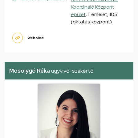
Koordináló Központ
épület
, 1. emelet, 105
(oktatási központ)
Weboldal
Mosolygó Réka
ügyvivő-szakértő