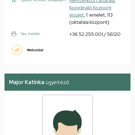
Nemzetközi Oktatást
Épület, emelet, szobaszám
Koordináló Központ
épület
, 1. emelet, 113
(oktatási központ)
+36 52 255 001 / 56120
Fax, mellék
Weboldal
Major Katinka
ügyintéző