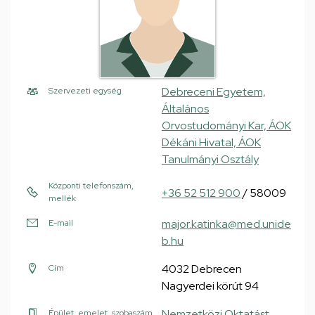
Debreceni Egyetem,
Szervezeti egység
Általános
Orvostudományi Kar, ÁOK
Dékáni Hivatal, ÁOK
Tanulmányi Osztály
Központi telefonszám,
+36 52 512 900
/ 58009
mellék
major.katinka@med.unide
E-mail
b.hu
4032 Debrecen
Cím
Nagyerdei körút 94
Nemzetközi Oktatást
Épület, emelet, szobaszám