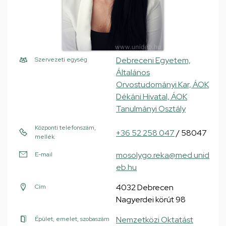
Debreceni Egyetem,
Szervezeti egység
Általános
Orvostudományi Kar, ÁOK
Dékáni Hivatal, ÁOK
Tanulmányi Osztály
Központi telefonszám,
+36 52 258 047
/ 58047
mellék
mosolygo.reka@med.unid
E-mail
eb.hu
4032 Debrecen
Cím
Nagyerdei körút 98
Nemzetközi Oktatást
Épület, emelet, szobaszám