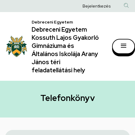
Telefonkönyv
Ugrás
Anonim
Bejelentkezés
a
|
Felhasználói
tartalomra
Debreceni Egyetem
Debreceni
fiók
Debreceni Egyetem
Egyetem
menüje
Kossuth Lajos Gyakorló
Kossuth
Gimnáziuma és
Általános Iskolája Arany
Lajos
János téri
Gyakorló
feladatellátási hely
Gimnáziuma
és
Általános
Telefonkönyv
Iskolája
Arany
János