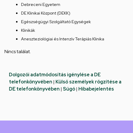
Debreceni Egyetem
DE Klinikai Központ (DEKK)
Egészségügyi Szolgáltató Egységek
Klinikák
Aneszteziológiai és Intenzív Terápiás Klinika
Nincs találat.
Dolgozói adatmódosítás igénylése a DE
telefonkönyvében
|
Külső személyek rögzítése a
DE telefonkönyvében
|
Súgó
|
Hibabejelentés