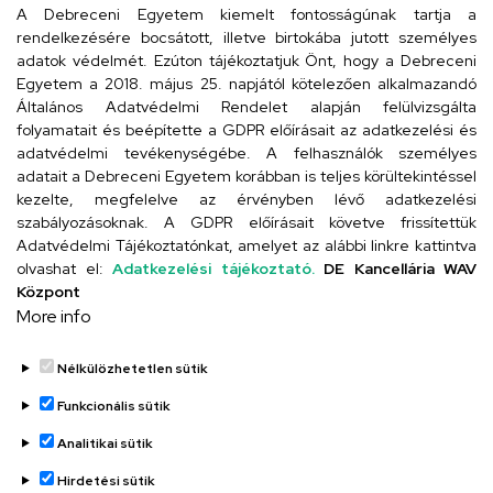
arany.titkarsag@arany-alt.unideb.hu
A Debreceni Egyetem kiemelt fontosságúnak tartja a
rendelkezésére bocsátott, illetve birtokába jutott személyes
Cím
adatok védelmét. Ezúton tájékoztatjuk Önt, hogy a Debreceni
Egyetem a 2018. május 25. napjától kötelezően alkalmazandó
4026 Debrecen, Arany János tér 1.
Általános Adatvédelmi Rendelet alapján felülvizsgálta
folyamatait és beépítette a GDPR előírásait az adatkezelési és
adatvédelmi tevékenységébe. A felhasználók személyes
adatait a Debreceni Egyetem korábban is teljes körültekintéssel
Szervezeti telefonkönyv
kezelte, megfelelve az érvényben lévő adatkezelési
szabályozásoknak. A GDPR előírásait követve frissítettük
Adatvédelmi Tájékoztatónkat, amelyet az alábbi linkre kattintva
olvashat el:
Adatkezelési tájékoztató.
DE Kancellária WAV
UD telefonkönyv
Központ
More info
Nélkülözhetetlen sütik
Funkcionális sütik
Analitikai sütik
Adatvédelem
Adatvédelem
Hirdetési sütik