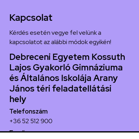
Kapcsolat
Kérdés esetén vegye fel velünk a
kapcsolatot az alábbi módok egyikén!
Debreceni Egyetem Kossuth
Lajos Gyakorló Gimnáziuma
és Általános Iskolája Arany
János téri feladatellátási
hely
Telefonszám
+36 52 512 900
Email