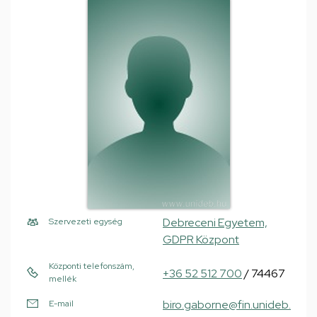
Debreceni Egyetem,
Szervezeti egység
GDPR Központ
Központi telefonszám,
+36 52 512 700
/ 74467
mellék
biro.gaborne@fin.unideb.
E-mail