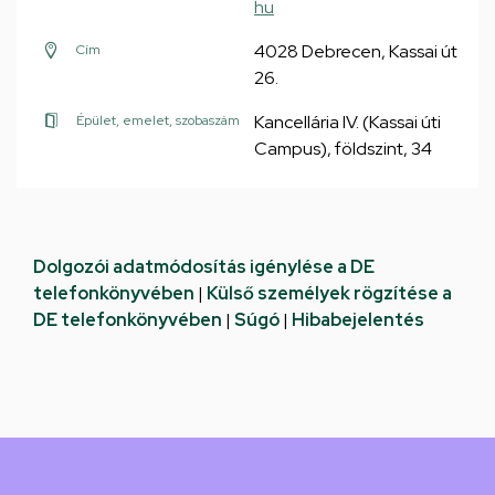
hu
4028 Debrecen, Kassai út
Cím
26.
Kancellária IV. (Kassai úti
Épület, emelet, szobaszám
Campus), földszint, 34
Dolgozói adatmódosítás igénylése a DE
telefonkönyvében
|
Külső személyek rögzítése a
DE telefonkönyvében
|
Súgó
|
Hibabejelentés