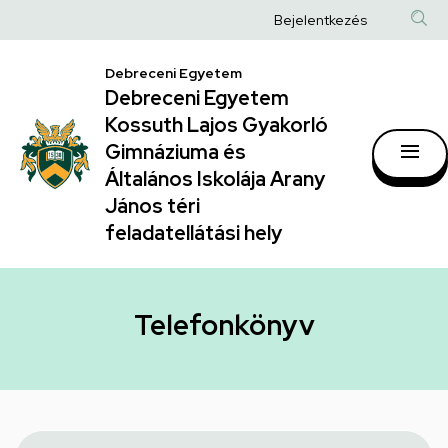
Telefonkönyv
Ugrás
Anonim
Bejelentkezés
a
|
Felhasználói
tartalomra
Debreceni Egyetem
Debreceni
fiók
Debreceni Egyetem
Egyetem
menüje
Kossuth Lajos Gyakorló
Kossuth
Gimnáziuma és
Általános Iskolája Arany
Lajos
János téri
Gyakorló
feladatellátási hely
Gimnáziuma
és
Általános
Telefonkönyv
Iskolája
Arany
János