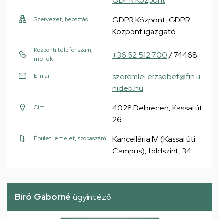
GDPR Központ
GDPR Központ, GDPR
Szervezet, beosztás
Központ igazgató
Központi telefonszám,
+36 52 512 700
/ 74468
mellék
szeremlei.erzsebet@fin.u
E-mail
nideb.hu
4028 Debrecen, Kassai út
Cím
26.
Kancellária IV. (Kassai úti
Épület, emelet, szobaszám
Campus), földszint, 34
Bíró Gáborné
ügyintéző