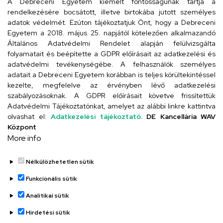
arany.titkarsag@arany-alt.unideb.hu
A Debreceni Egyetem kiemelt fontosságúnak tartja a
rendelkezésére bocsátott, illetve birtokába jutott személyes
Cím
adatok védelmét. Ezúton tájékoztatjuk Önt, hogy a Debreceni
Egyetem a 2018. május 25. napjától kötelezően alkalmazandó
4026 Debrecen, Arany János tér 1.
Általános Adatvédelmi Rendelet alapján felülvizsgálta
folyamatait és beépítette a GDPR előírásait az adatkezelési és
adatvédelmi tevékenységébe. A felhasználók személyes
adatait a Debreceni Egyetem korábban is teljes körültekintéssel
Szervezeti telefonkönyv
kezelte, megfelelve az érvényben lévő adatkezelési
szabályozásoknak. A GDPR előírásait követve frissítettük
Adatvédelmi Tájékoztatónkat, amelyet az alábbi linkre kattintva
olvashat el:
Adatkezelési tájékoztató.
DE Kancellária WAV
UD telefonkönyv
Központ
More info
Nélkülözhetetlen sütik
Funkcionális sütik
Analitikai sütik
Adatvédelem
Adatvédelem
Hirdetési sütik