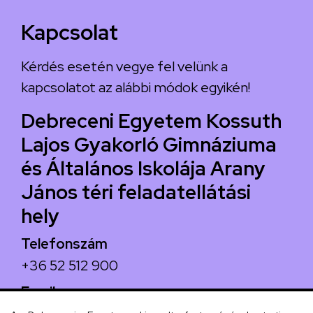
Kapcsolat
Kérdés esetén vegye fel velünk a
kapcsolatot az alábbi módok egyikén!
Debreceni Egyetem Kossuth
Lajos Gyakorló Gimnáziuma
és Általános Iskolája Arany
János téri feladatellátási
hely
Telefonszám
+36 52 512 900
Email