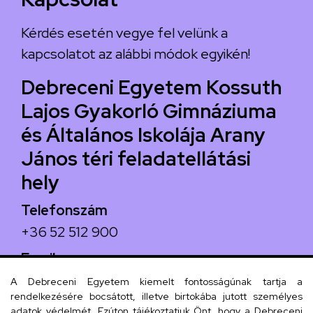
Kérdés esetén vegye fel velünk a
kapcsolatot az alábbi módok egyikén!
Debreceni Egyetem Kossuth
Lajos Gyakorló Gimnáziuma
és Általános Iskolája Arany
János téri feladatellátási
hely
Telefonszám
+36 52 512 900
Email
arany.titkarsag@arany-alt.unideb.hu
A Debreceni Egyetem kiemelt fontosságúnak tartja a
rendelkezésére bocsátott, illetve birtokába jutott személyes
Cím
adatok védelmét. Ezúton tájékoztatjuk Önt, hogy a Debreceni