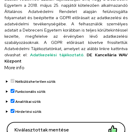
Egyetem a 2018. május 25. napjától kötelezően alkalmazandó
4026 Debrecen, Arany János tér 1.
Általános Adatvédelmi Rendelet alapján felülvizsgálta
folyamatait és beépítette a GDPR előírásait az adatkezelési és
adatvédelmi tevékenységébe. A felhasználók személyes
adatait a Debreceni Egyetem korábban is teljes körültekintéssel
Szervezeti telefonkönyv
kezelte, megfelelve az érvényben lévő adatkezelési
szabályozásoknak. A GDPR előírásait követve frissítettük
Adatvédelmi Tájékoztatónkat, amelyet az alábbi linkre kattintva
olvashat el:
Adatkezelési tájékoztató.
DE Kancellária WAV
UD telefonkönyv
Központ
More info
Nélkülözhetetlen sütik
Funkcionális sütik
Analitikai sütik
Adatvédelem
Adatvédelem
Hirdetési sütik
Régi oldal
Kiválasztottak mentése