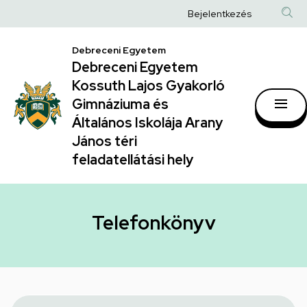
Telefonkönyv
Ugrás
Anonim
Bejelentkezés
a
|
Felhasználói
tartalomra
Debreceni Egyetem
Debreceni
fiók
Debreceni Egyetem
Egyetem
menüje
Kossuth Lajos Gyakorló
Kossuth
Gimnáziuma és
Általános Iskolája Arany
Lajos
János téri
Gyakorló
feladatellátási hely
Gimnáziuma
és
Általános
Telefonkönyv
Iskolája
Arany
János