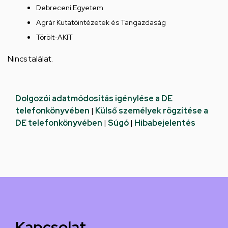
Debreceni Egyetem
Agrár Kutatóintézetek és Tangazdaság
Törölt-AKIT
Nincs találat.
Dolgozói adatmódosítás igénylése a DE
telefonkönyvében
|
Külső személyek rögzítése a
DE telefonkönyvében
|
Súgó
|
Hibabejelentés
Kapcsolat