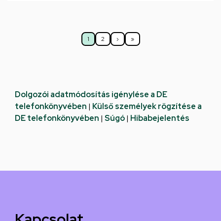
Oldalszámozás
1
2
›
»
Jelenlegi
Oldal
Következő
Utolsó
oldal
oldal
oldal
Dolgozói adatmódosítás igénylése a DE
telefonkönyvében
|
Külső személyek rögzítése a
DE telefonkönyvében
|
Súgó
|
Hibabejelentés
Kapcsolat