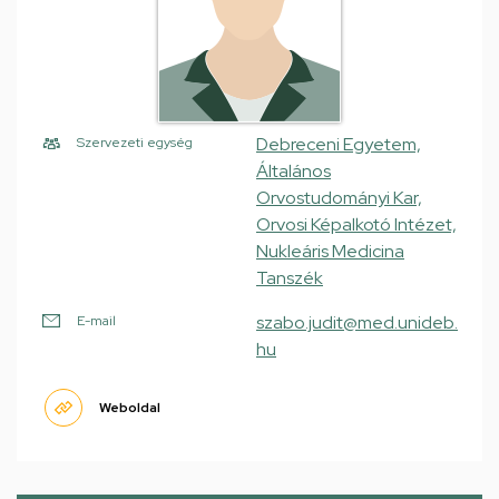
Debreceni Egyetem,
Szervezeti egység
Általános
Orvostudományi Kar,
Orvosi Képalkotó Intézet,
Nukleáris Medicina
Tanszék
szabo.judit@med.unideb.
E-mail
hu
Weboldal