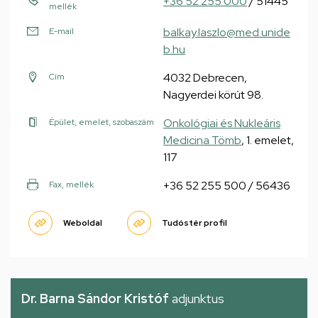
+36 52 255 000
/ 51445
mellék
balkay.laszlo@med.unide
E-mail
b.hu
4032 Debrecen,
Cím
Nagyerdei körút 98.
Onkológiai és Nukleáris
Épület, emelet, szobaszám
Medicina Tömb
, 1. emelet,
117
+36 52 255 500 / 56436
Fax, mellék
Weboldal
Tudóstér profil
Dr. Barna Sándor Kristóf
adjunktus