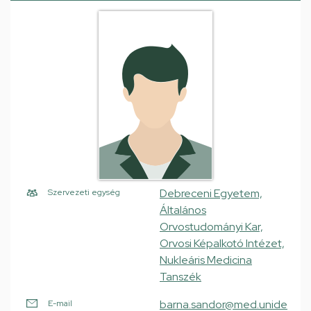
Debreceni Egyetem,
Szervezeti egység
Általános
Orvostudományi Kar,
Orvosi Képalkotó Intézet,
Nukleáris Medicina
Tanszék
barna.sandor@med.unide
E-mail