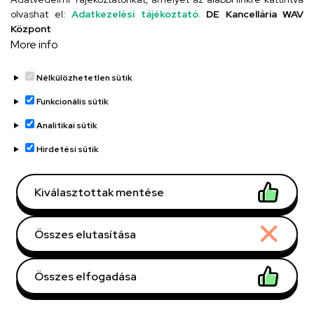
4026 Debrecen, Arany János tér 1.
olvashat el:
Adatkezelési tájékoztató.
DE Kancellária WAV
Központ
More info
Szervezeti telefonkönyv
Nélkülözhetetlen sütik
Funkcionális sütik
Analitikai sütik
UD telefonkönyv
Hirdetési sütik
Kiválasztottak mentése
Összes elutasítása
Adatvédelem
Adatvédelem
Összes elfogadása
Régi oldal
Withdraw consent