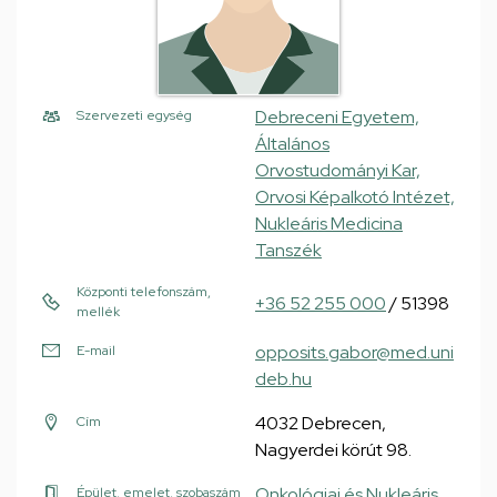
Debreceni Egyetem,
Szervezeti egység
Általános
Orvostudományi Kar,
Orvosi Képalkotó Intézet,
Nukleáris Medicina
Tanszék
Központi telefonszám,
+36 52 255 000
/ 51398
mellék
opposits.gabor@med.uni
E-mail
deb.hu
4032 Debrecen,
Cím
Nagyerdei körút 98.
Onkológiai és Nukleáris
Épület, emelet, szobaszám