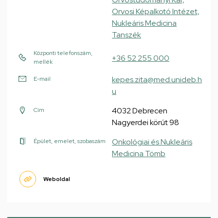
Orvosi Képalkotó Intézet,
Nukleáris Medicina
Tanszék
Központi telefonszám,
+36 52 255 000
mellék
kepes.zita@med.unideb.h
E-mail
u
4032 Debrecen
Cím
Nagyerdei körút 98
Onkológiai és Nukleáris
Épület, emelet, szobaszám
Medicina Tömb
Weboldal