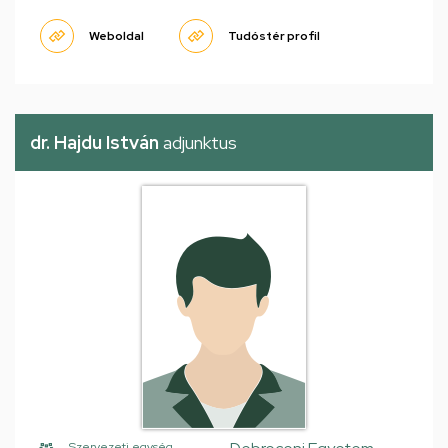
Weboldal
Tudóstér profil
dr. Hajdu István
adjunktus
Szervezeti egység