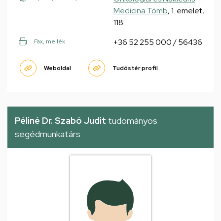
Medicina Tömb
, 1. emelet,
118
+36 52 255 000 / 56436
Fax, mellék
Weboldal
Tudóstér profil
Péliné Dr. Szabó Judit
tudományos
segédmunkatárs