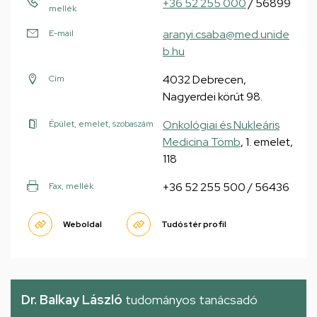
+36 52 255 000
/ 56899
mellék
aranyi.csaba@med.unide
E-mail
b.hu
4032 Debrecen,
Cím
Nagyerdei körút 98.
Onkológiai és Nukleáris
Épület, emelet, szobaszám
Medicina Tömb
, 1. emelet,
118
+36 52 255 500 / 56436
Fax, mellék
Weboldal
Tudóstér profil
Dr. Balkay László
tudományos tanácsadó