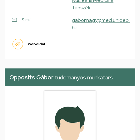
Nukleáris Medicina
Tanszék
gabor.nagy@med.unideb.
E-mail
hu
Weboldal
Opposits Gábor
tudományos munkatárs