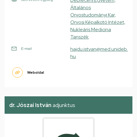
Debreceni Egyetem,
Általános
Orvostudományi Kar,
Orvosi Képalkotó Intézet,
Nukleáris Medicina
Tanszék
hajdu.istvan@med.unideb.
E-mail
hu
Weboldal
dr. Jószai István
adjunktus