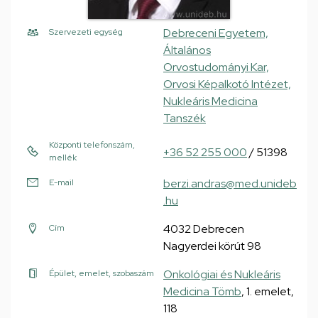
Debreceni Egyetem,
Szervezeti egység
Általános
Orvostudományi Kar,
Orvosi Képalkotó Intézet,
Nukleáris Medicina
Tanszék
Központi telefonszám,
+36 52 255 000
/ 51398
mellék
berzi.andras@med.unideb
E-mail
.hu
4032 Debrecen
Cím
Nagyerdei körút 98
Onkológiai és Nukleáris
Épület, emelet, szobaszám
Medicina Tömb
, 1. emelet,
118