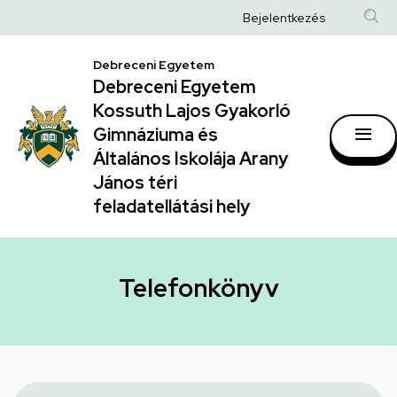
Telefonkönyv
Ugrás
Anonim
Bejelentkezés
a
|
Felhasználói
tartalomra
Debreceni Egyetem
Debreceni
fiók
Debreceni Egyetem
Egyetem
menüje
Kossuth Lajos Gyakorló
Kossuth
Gimnáziuma és
Általános Iskolája Arany
Lajos
János téri
Gyakorló
feladatellátási hely
Gimnáziuma
és
Általános
Telefonkönyv
Iskolája
Arany
János