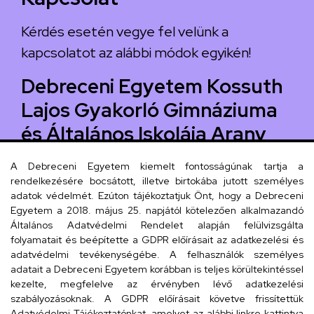
Kérdés esetén vegye fel velünk a
kapcsolatot az alábbi módok egyikén!
Debreceni Egyetem Kossuth
Lajos Gyakorló Gimnáziuma
és Általános Iskolája Arany
János téri feladatellátási
A Debreceni Egyetem kiemelt fontosságúnak tartja a
hely
rendelkezésére bocsátott, illetve birtokába jutott személyes
adatok védelmét. Ezúton tájékoztatjuk Önt, hogy a Debreceni
Telefonszám
Egyetem a 2018. május 25. napjától kötelezően alkalmazandó
Általános Adatvédelmi Rendelet alapján felülvizsgálta
+36 52 512 900
folyamatait és beépítette a GDPR előírásait az adatkezelési és
adatvédelmi tevékenységébe. A felhasználók személyes
Email
adatait a Debreceni Egyetem korábban is teljes körültekintéssel
arany.titkarsag@arany-alt.unideb.hu
kezelte, megfelelve az érvényben lévő adatkezelési
szabályozásoknak. A GDPR előírásait követve frissítettük
Cím
Adatvédelmi Tájékoztatónkat, amelyet az alábbi linkre kattintva