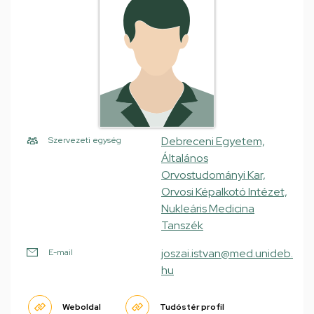
Debreceni Egyetem,
Szervezeti egység
Általános
Orvostudományi Kar,
Orvosi Képalkotó Intézet,
Nukleáris Medicina
Tanszék
joszai.istvan@med.unideb.
E-mail
hu
Weboldal
Tudóstér profil