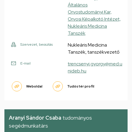
Általános
Orvostudományi Kar,
Orvosi Képalkotó Intézet,
Nukleáris Medicina
Tanszék
Nukleáris Medicina
Szervezet, beosztás
Tanszék, tanszékvezető
trencsenyi.gyorgy@med.u
E-mail
nideb.hu
Weboldal
Tudóstér profil
Aranyi Sándor Csaba
tudományos
segédmunkatárs