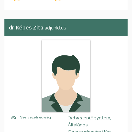
dr. Képes Zita
adjunktus
Debreceni Egyetem,
Szervezeti egység
Általános
Orvostudományi Kar,