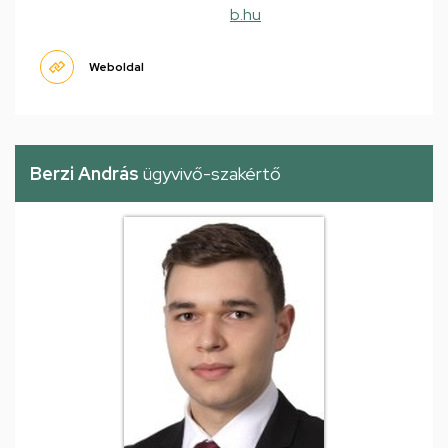
b.hu
Weboldal
Berzi András
ügyvivő-szakértő