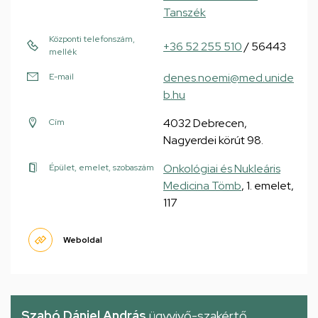
Tanszék
Központi telefonszám,
+36 52 255 510
/ 56443
mellék
denes.noemi@med.unide
E-mail
b.hu
4032 Debrecen,
Cím
Nagyerdei körút 98.
Onkológiai és Nukleáris
Épület, emelet, szobaszám
Medicina Tömb
, 1. emelet,
117
Weboldal
Szabó Dániel András
ügyvivő-szakértő