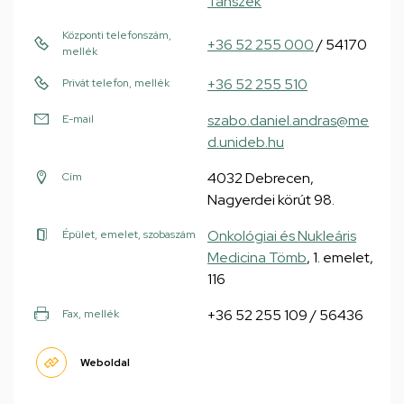
Tanszék
Központi telefonszám,
+36 52 255 000
/ 54170
mellék
+36 52 255 510
Privát telefon, mellék
szabo.daniel.andras@me
E-mail
d.unideb.hu
4032 Debrecen,
Cím
Nagyerdei körút 98.
Onkológiai és Nukleáris
Épület, emelet, szobaszám
Medicina Tömb
, 1. emelet,
116
+36 52 255 109 / 56436
Fax, mellék
Weboldal