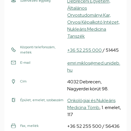
Debreceni Egyetem,
Szervezeti egység
Általános
Orvostudományi Kar,
Orvosi Képalkotó Intézet,
Nukleáris Medicina
Tanszék
Központi telefonszám,
+36 52 255 000
/ 51445
mellék
emri.miklos@med.unideb.
E-mail
hu
4032 Debrecen,
Cím
Nagyerdei körút 98.
Onkológiai és Nukleáris
Épület, emelet, szobaszám
Medicina Tömb
, 1. emelet,
117
+36 52 255 500 / 56436
Fax, mellék