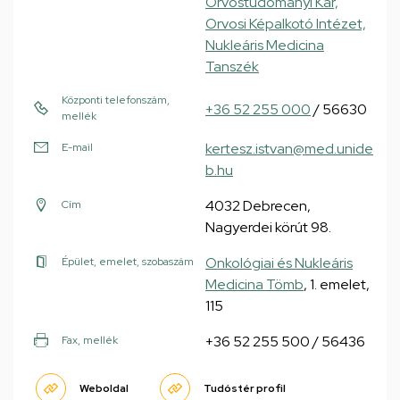
Orvostudományi Kar,
Orvosi Képalkotó Intézet,
Nukleáris Medicina
Tanszék
Központi telefonszám,
+36 52 255 000
/ 56630
mellék
kertesz.istvan@med.unide
E-mail
b.hu
4032 Debrecen,
Cím
Nagyerdei körút 98.
Onkológiai és Nukleáris
Épület, emelet, szobaszám
Medicina Tömb
, 1. emelet,
115
+36 52 255 500 / 56436
Fax, mellék
Weboldal
Tudóstér profil