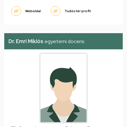
Weboldal
Tudóstér profil
Dr. Emri Miklós
egyetemi docens